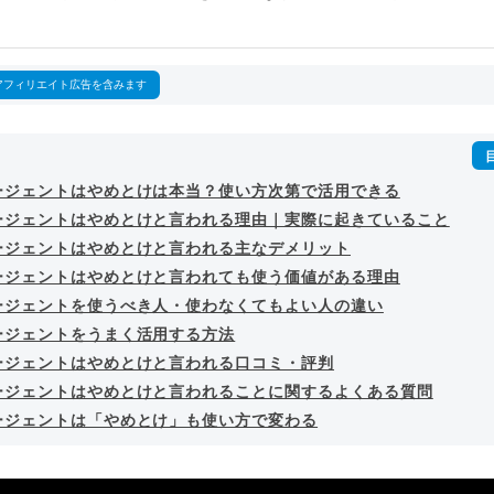
outubeチャンネル「
末永雄大 / すべらない転職エージェント
」の総
回以上。著書「
成功する転職面接
」「
キャリアロジック
」
詳細プロフィール
（
amazon
）
アフィリエイト広告を含みます
ージェントはやめとけは本当？使い方次第で活用できる
ージェントはやめとけと言われる理由｜実際に起きていること
ージェントはやめとけと言われる主なデメリット
ージェントはやめとけと言われても使う価値がある理由
ージェントを使うべき人・使わなくてもよい人の違い
ージェントをうまく活用する方法
ージェントはやめとけと言われる口コミ・評判
ージェントはやめとけと言われることに関するよくある質問
ージェントは「やめとけ」も使い方で変わる