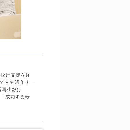
の採用支援を経
して人材紹介サー
総再生数は
書「成功する転