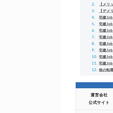
【メリ
【デメ
宅建Jo
宅建Jo
宅建Jo
宅建Jo
宅建Jo
宅建J
宅建J
宅建J
他の転
運営会社
公式サイト