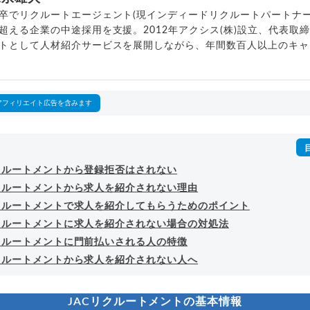
卒でリクルートエージェント(現インディードリクルートパートナー
超える企業の中途採用を支援。2012年アクシス(株)設立、代表取
トとして人材紹介サービスを展開しながら、年間数百人以上のキャ
outubeチャンネル「
末永雄大 / すべらない転職エージェント
」の総
回以上。著書「
成功する転職面接
」「
キャリアロジック
」
詳細プロフィール
（
amazon
）
アフィリエイト広告を含みます
リクルートメントから登録拒否はされない
リクルートメントから求人を紹介されない理由
リクルートメントで求人を紹介してもらうためのポイント
リクルートメントに求人を紹介されない場合の対処法
リクルートメントに門前払いされる人の特徴
リクルートメントから求人を紹介されない人へ
JACリクルートメントの基本情報