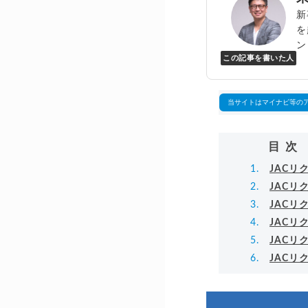
新
を
ン
この記事を書いた人
Y
万
▸
当サイトはマイナビ等の
目次
JAC
JAC
JAC
JAC
JAC
JAC