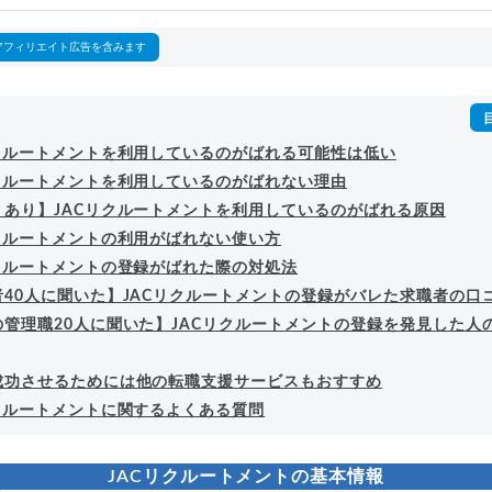
回以上。著書「
成功する転職面接
」「
キャリアロジック
」
詳細プロフィール
（
amazon
）
アフィリエイト広告を含みます
リクルートメントを利用しているのがばれる可能性は低い
リクルートメントを利用しているのがばれない理由
ミあり】JACリクルートメントを利用しているのがばれる原因
リクルートメントの利用がばれない使い方
リクルートメントの登録がばれた際の対処法
者40人に聞いた】JACリクルートメントの登録がバレた求職者の口
の管理職20人に聞いた】JACリクルートメントの登録を発見した人
成功させるためには他の転職支援サービスもおすすめ
リクルートメントに関するよくある質問
JACリクルートメントの基本情報