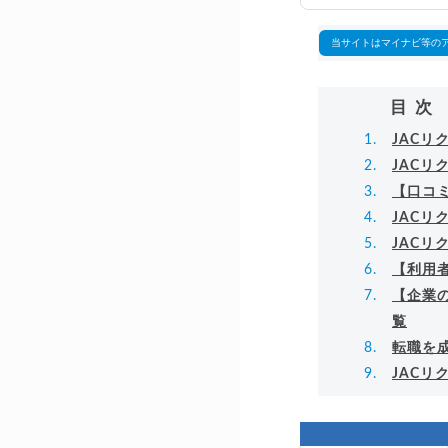
万
▸
当サイトはマイナビ等の
目次
JAC
JAC
【口コ
JAC
JAC
【利用
【企業
覧
転職を
JAC