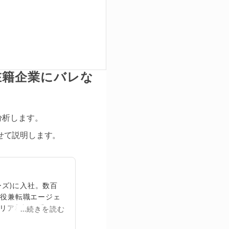
在籍企業にバレな
分析します。
せて説明します。
ズ)に入社。数百
締役兼転職エージェ
リア相談に乗る。
...続きを読む
再生回数は2,000