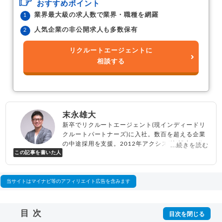
おすすめポイント
業界最大級の求人数で業界・職種を網羅
人気企業の非公開求人も多数保有
リクルートエージェントに
相談する
末永雄大
新卒でリクルートエージェント(現インディードリ
クルートパートナーズ)に入社。数百を超える企業
の中途採用を支援。2012年アクシス(株)設立、代
...続きを読む
この記事を書いた人
表取締役兼転職エージェントとして人材紹介サー
ビスを展開しながら、年間数百人以上のキャリア
相談に乗る。Youtubeチャンネル「
末永雄大 / す
べらない転職エージェント
」の総再生回数は2,000
当サイトはマイナビ等のアフィリエイト広告を含みます
万回以上。著書「
成功する転職面接
」「
キャリア
ロジック
」
▸
詳細プロフィール
（
amazon
）
目次