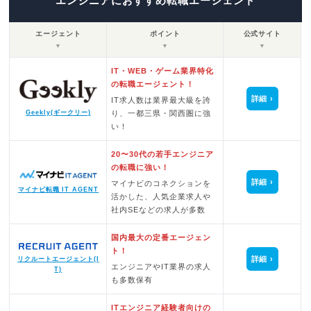
エンジニアにおすすめ転職エージェント
エージェント
ポイント
公式サイト
▼
▼
▼
IT・WEB・ゲーム業界特化
の転職エージェント！
詳細
IT求人数は業界最大級を誇
Geekly(ギークリー)
り、一都三県・関西圏に強
い！
20〜30代の若手エンジニア
の転職に強い！
詳細
マイナビのコネクションを
マイナビ転職 IT AGENT
活かした、人気企業求人や
社内SEなどの求人が多数
国内最大の定番エージェン
ト！
詳細
リクルートエージェント(I
エンジニアやIT業界の求人
T)
も多数保有
ITエンジニア経験者向けの