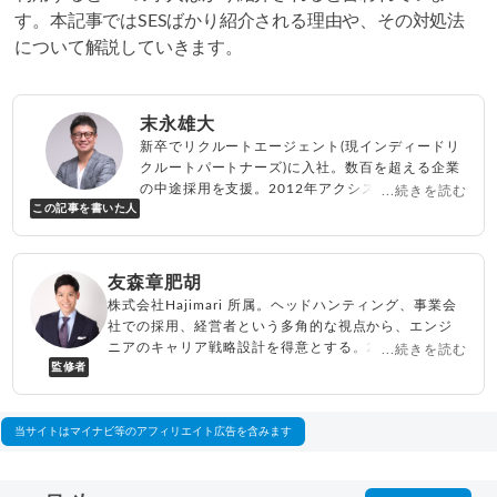
す。本記事ではSESばかり紹介される理由や、その対処法
について解説していきます。
末永雄大
新卒でリクルートエージェント(現インディードリ
クルートパートナーズ)に入社。数百を超える企業
の中途採用を支援。2012年アクシス(株)設立、代
...続きを読む
この記事を書いた人
表取締役兼転職エージェントとして人材紹介サー
ビスを展開しながら、年間数百人以上のキャリア
相談に乗る。Youtubeチャンネル「
末永雄大 / す
べらない転職エージェント
」の総再生回数は2,000
友森章肥胡
万回以上。著書「
成功する転職面接
」「
キャリア
株式会社Hajimari 所属。ヘッドハンティング、事業会
ロジック
」
社での採用、経営者という多角的な視点から、エンジ
▸
詳細プロフィール
（
amazon
）
ニアのキャリア戦略設計を得意とする。2014年よりハ
...続きを読む
監修者
イクラス専門のヘッドハンターとして活動後、2017年
に参画したプログラミングスクールを運営する事業会
社においてエンジニアの人材紹介部門をゼロから立ち
上げる。その後会社を2社設立。2024年より株式会社
当サイトはマイナビ等のアフィリエイト広告を含みます
Hajimariに参画。
▸
詳細プロフィール