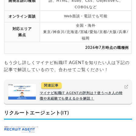
開発言語の種類
語、HTML、Ruby、CSS、Objective-C、
COBOLなど
Web面談・電話でも可能
オンライン面談
全国・海外
対応エリア
東京/神奈川/北海道/宮城/愛知/京都/大阪/兵庫/
拠点
福岡
2026年7月時点の職種例
もう少し詳しくマイナビ転職IT AGENTを知りたい人は下記の
記事で解説しているので、合わせてご覧ください！
関連記事
マイナビ転職IT AGENTの評判は？使うべき人の特
徴や未経験でも使えるかを解説！
リクルートエージェント(IT)