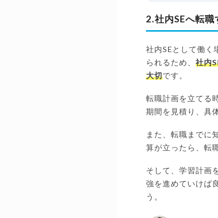
2.社内SEへ転
社内SEとして働く
られるため、
社内
大切
です。
転職計画を立てる
期間を見積り、具
また、転職までに
算が立ったら、転
そして、学習計画
強を進めていけば
う。