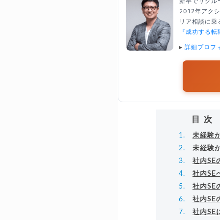
新卒でリクル
2012年ア
リア相談に乗る
『成功する転
▸
詳細プロフ
目次
未経験
未経験
社内S
社内S
社内SE
社内S
社内S