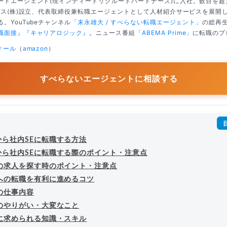
ートエージェント(現インディードリクルートパートナーズ)に入社。数百を
クシス(株)設立、代表取締役兼転職エージェントとして人材紹介サービスを展開
。YouTubeチャンネル
「末永雄大 / すべらない転職エージェント」
の総再生
職面接』
『キャリアロジック』
。ニュース番組
「ABEMA Prime」
に転職のプ
ィール
（
amazon
）
すべらないエージェントに相談する
から社内SEに転職する方法
から社内SEに転職する際のポイント・注意点
Eの求人を探す時のポイント・注意点
Eへの転職を有利に進めるコツ
の仕事内容
Eのやりがい・大変なこと
Eに求められる知識・スキル