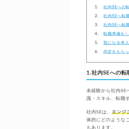
社内SEへの
社内SEへ転
社内SEへ転
転職準備を
気になる求
内定をもら
1.社内SEへの
未経験から社内SE
識・スキル、転職
社内SEは、
エンジ
体的にどのような
もあります。