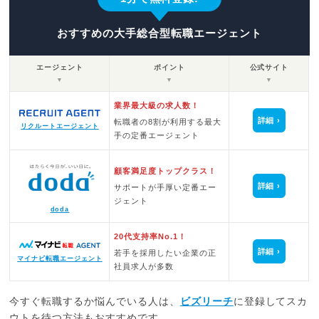
おすすめの大手総合型転職エージェント
エージェント
ポイント
公式サイト
▼
▼
▼
業界最大級の求人数！
詳細
転職者の8割が利用する最大
リクルートエージェント
手の定番エージェント
顧客満足度トップクラス！
詳細
サポートが手厚い定番エー
ジェント
doda
20代支持率No.1！
詳細
若手を採用したい企業の正
マイナビ転職エージェント
社員求人が多数
今すぐ転職するか悩んでいる人は、
ビズリーチ
に登録してスカ
ウトを待つ方法もおすすめです。