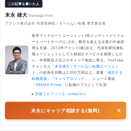
この記事を書いた人
末永 雄大
Suenaga Yuta
アクシス株式会社 代表取締役／すべらない転職 運営責任者
新卒でリクルートエージェント(現インディードリクル
ートパートナーズ)に入社。数百を超える企業の中途採
用を支援。2012年アクシス(株)設立、代表取締役兼転
職エージェントとして人材紹介サービスを展開しなが
ら、年間数百人以上のキャリア相談に乗る。YouTube
チャンネル
「末永雄大 / すべらない転職エージェン
ト」
の総再生回数は2,000万回以上。著書
『成功する
転職面接』
『キャリアロジック』
。ニュース番組
「ABEMA Prime」
に転職のプロとして出演。
▸
詳細プロフィール
（
amazon
）
末永にキャリア相談する(無料)