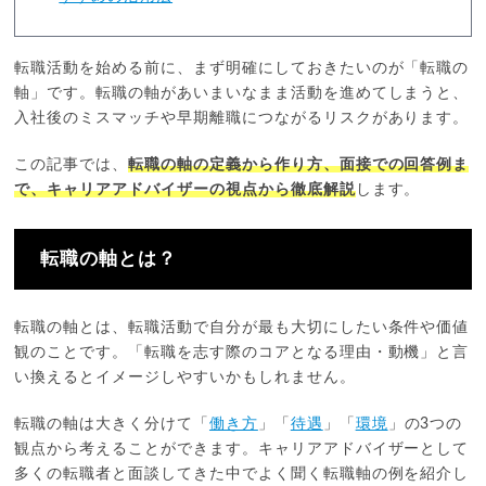
転職活動を始める前に、まず明確にしておきたいのが「転職の
軸」です。転職の軸があいまいなまま活動を進めてしまうと、
入社後のミスマッチや早期離職につながるリスクがあります。
この記事では、
転職の軸の定義から作り方、面接での回答例ま
で、キャリアアドバイザーの視点から徹底解説
します。
転職の軸とは？
転職の軸とは、転職活動で自分が最も大切にしたい条件や価値
観のことです。「転職を志す際のコアとなる理由・動機」と言
い換えるとイメージしやすいかもしれません。
転職の軸は大きく分けて「
働き方
」「
待遇
」「
環境
」の3つの
観点から考えることができます。キャリアアドバイザーとして
多くの転職者と面談してきた中でよく聞く転職軸の例を紹介し