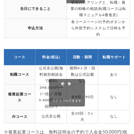
状況のヒアリングと、転職・複
当日にできること
業の戦略の相談(転職コースは転
職マニュアル4冊進呈)
各コースページの予約ボタンか
申込方法
ら外部予約システムで日時を予
約
コース
料金(税込)
回数・期間
転職サポート
公式非公開(無
期間4ヶ月・回
転職コース
料個別相談会
数は公式記載
あり
で開示)
なし
398,000円〜
(一括)／月額
複業起業コー
全8回・90日
なし
ス
9,400円〜(60
スクロールできます
回払い)
全10回・3ヶ
公式非公開
なし
AIコース
月
※複業起業コースは、無料説明会の予約で入会金50,000円(税