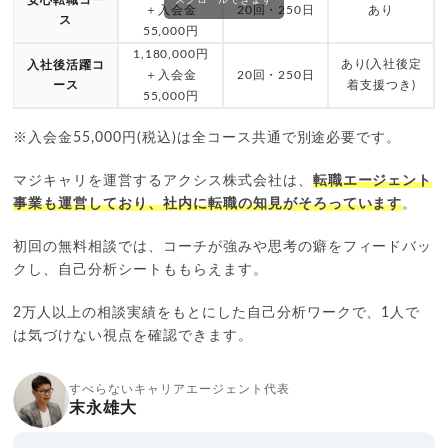
安心転職コー
スクロールできます
＋入会金
20回・250日
あり
ス
55,000円
1,180,000円
あり(入社後定
入社後活躍コ
＋入会金
20回・250日
ース
着支援つき)
55,000円
※入会金55,000円(税込)は全コース共通で別途必要です。
マジキャリを運営するアクシス株式会社は、
転職エージェント
事業も運営しており、社内に転職の知見がそろっています
。
初回の無料相談では、コーチが強みや思考の癖をフィードバッ
クし、自己分析シートももらえます。
2万人以上の相談実績をもとにした自己分析ワークで、1人で
は気づけない視点を確認できます。
すべらないキャリアエージェント代表
末永雄大