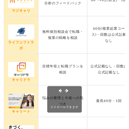
60〜90分(目安)・1回
分析のフィードバック
マジキャリ
60分(複業起業コー
無料個別相談会で転職・
ス)・回数は公式記載
複業の戦略を相談
なし
ライフシフトラ
ボ
目標年収と転職プランを
公式記載なし・回数は
相談
公式記載なし
キャリドラ
悩みの整理と今後への気
最長60分・1回
づき
スクロールできます
キャリート