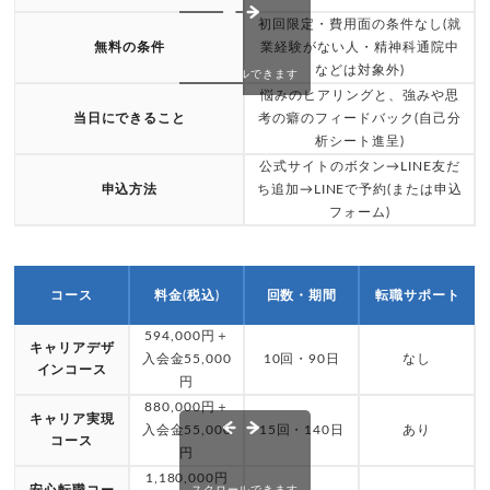
初回限定・費用面の条件なし(就
無料の条件
業経験がない人・精神科通院中
などは対象外)
スクロールできます
悩みのヒアリングと、強みや思
当日にできること
考の癖のフィードバック(自己分
析シート進呈)
公式サイトのボタン→LINE友だ
申込方法
ち追加→LINEで予約(または申込
フォーム)
コース
料金(税込)
回数・期間
転職サポート
594,000円＋
キャリアデザ
入会金55,000
10回・90日
なし
インコース
円
880,000円＋
キャリア実現
入会金55,000
15回・140日
あり
コース
円
1,180,000円