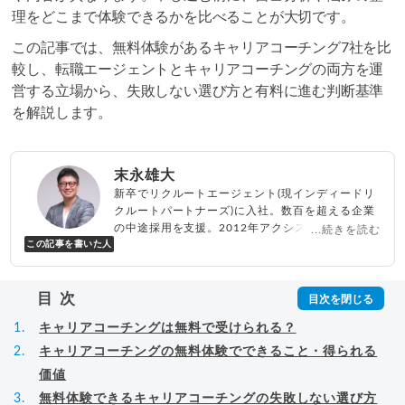
理をどこまで体験できるかを比べることが大切です。
この記事では、無料体験があるキャリアコーチング7社を比
較し、転職エージェントとキャリアコーチングの両方を運
営する立場から、失敗しない選び方と有料に進む判断基準
を解説します。
末永雄大
新卒でリクルートエージェント(現インディードリ
クルートパートナーズ)に入社。数百を超える企業
の中途採用を支援。2012年アクシス(株)設立、代
...続きを読む
この記事を書いた人
表取締役兼転職エージェントとして人材紹介サー
ビスを展開しながら、年間数百人以上のキャリア
相談に乗る。Youtubeチャンネル「
末永雄大 / す
目次
べらない転職エージェント
」の総再生回数は2,000
万回以上。著書「
成功する転職面接
」「
キャリア
キャリアコーチングは無料で受けられる？
ロジック
」
▸
詳細プロフィール
（
amazon
）
キャリアコーチングの無料体験でできること・得られる
価値
無料体験できるキャリアコーチングの失敗しない選び方