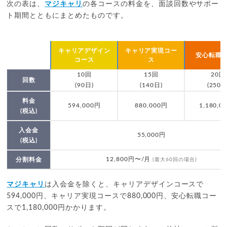
次の表は、
マジキャリ
の各コースの料金を、面談回数やサポー
ト期間とともにまとめたものです。
キャリアデザイン
キャリア実現コー
安心転職
コース
ス
10回
15回
20回
回数
(90日)
(140日)
(250日
料金
594,000円
880,000円
1,180,0
(税込)
入会金
55,000円
(税込)
12,800円〜/月
分割料金
(最大60回の場合)
マジキャリ
は入会金を除くと、キャリアデザインコースで
594,000円、キャリア実現コースで880,000円、安心転職コー
スで1,180,000円かかります。