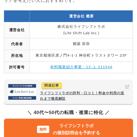
リアを考えたい人におすすめです。
運営会社 概要
株式会社ライフシフトラボ
運営会社
(Life Shift Lab Inc.)
都築 辰弥
代表者
東京都港区虎ノ門4-1-1 神谷町トラストタワー 23F
所在地
有料職業紹介事業：13-ユ-311944
許可番号
関連記事
ライフシフトラボの評判・口コミ！料金や利用の流
れまで徹底解説
＼ 40代〜50代の転職・複業に特化 ／
ライフシフトラボ
の個別説明会を予約する