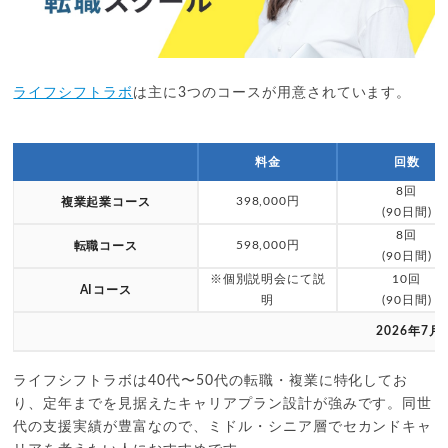
ライフシフトラボ
は主に3つのコースが用意されています。
料金
回数
8回
398,000円
複業起業コース
(90日間)
8回
598,000円
転職コース
(90日間)
※個別説明会にて説
10回
AIコース
明
(90日間)
2026年7月
ライフシフトラボは40代〜50代の転職・複業に特化してお
り、定年までを見据えたキャリアプラン設計が強みです。同世
代の支援実績が豊富なので、ミドル・シニア層でセカンドキャ