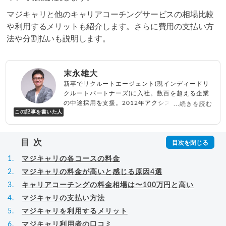
マジキャリと他のキャリアコーチングサービスの相場比較
や利用するメリットも紹介します。さらに費用の支払い方
法や分割払いも説明します。
末永雄大
新卒でリクルートエージェント(現インディードリ
クルートパートナーズ)に入社。数百を超える企業
の中途採用を支援。2012年アクシス(株)設立、代
...続きを読む
この記事を書いた人
表取締役兼転職エージェントとして人材紹介サー
ビスを展開しながら、年間数百人以上のキャリア
相談に乗る。Youtubeチャンネル「
末永雄大 / す
目次
べらない転職エージェント
」の総再生回数は2,000
万回以上。著書「
成功する転職面接
」「
キャリア
マジキャリの各コースの料金
ロジック
」
▸
詳細プロフィール
（
amazon
）
マジキャリの料金が高いと感じる原因4選
キャリアコーチングの料金相場は〜100万円と高い
マジキャリの支払い方法
マジキャリを利用するメリット
マジキャリ利用者の口コミ