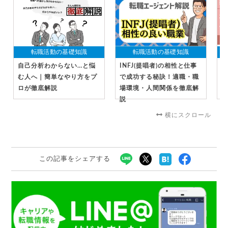
転職活動の基礎知識
転職活動の基礎知識
自己分析わからない…と悩
INFJ(提唱者)の相性と仕事
社
む人へ｜簡単なやり方をプ
で成功する秘訣！適職・職
受
ロが徹底解説
場環境・人間関係を徹底解
る
説
横にスクロール
この記事をシェアする