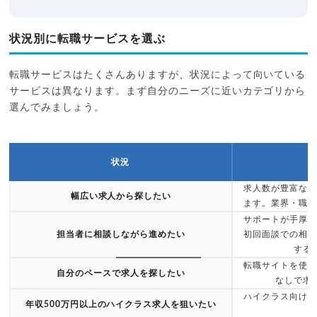
状況別に転職サービスを選ぶ
転職サービスはたくさんありますが、状況によって向いている
サービスは異なります。まず自分のニーズに近いカテゴリから
選んでみましょう。
状況
求人数が豊富な大
幅広い求人から探したい
ます。業界・職種
サポートが手厚い
担当者に相談しながら進めたい
初回面談での相性
する
転職サイトを使う
スクロールできます
自分のペースで求人を探したい
なしで求
ハイクラス向けエ
年収500万円以上のハイクラス求人を狙いたい
質