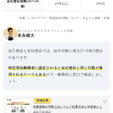
会社都合退職(30〜34
20年以上
240日
歳)
出典：ハローワーク「所定給付日数について」をもとに抜粋・作成
すべらないキャリアエージェント代表
末永雄大
自己都合と会社都合では、給付日数に最大2〜3倍の開き
があります。
特定理由離職者に認定されると会社都合と同じ日数が適
用されるケースもある
ので、離職前に窓口で確認しまし
ょう。
関連記事
失業保険の手取りはいくら？計算方法と年収別シミ
ュレーション