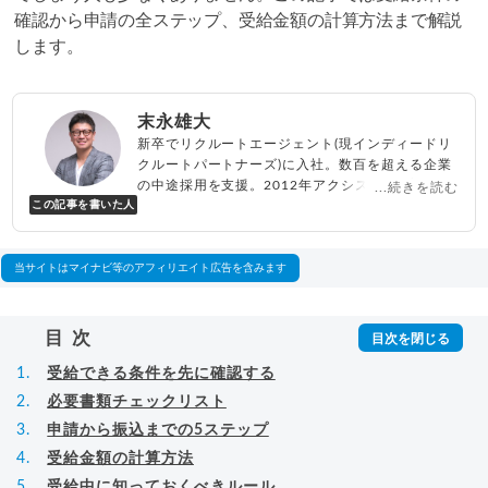
確認から申請の全ステップ、受給金額の計算方法まで解説
します。
末永雄大
新卒でリクルートエージェント(現インディードリ
クルートパートナーズ)に入社。数百を超える企業
の中途採用を支援。2012年アクシス(株)設立、代
...続きを読む
この記事を書いた人
表取締役兼転職エージェントとして人材紹介サー
ビスを展開しながら、年間数百人以上のキャリア
相談に乗る。Youtubeチャンネル「
末永雄大 / す
べらない転職エージェント
」の総再生回数は2,000
当サイトはマイナビ等のアフィリエイト広告を含みます
万回以上。著書「
成功する転職面接
」「
キャリア
ロジック
」
▸
詳細プロフィール
（
amazon
）
目次
受給できる条件を先に確認する
必要書類チェックリスト
申請から振込までの5ステップ
受給金額の計算方法
受給中に知っておくべきルール