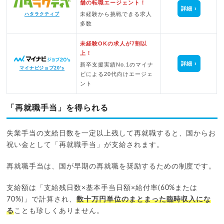
舗の転職エージェント！
詳細
未経験から挑戦できる求人
ハタラクティブ
多数
未経験OKの求人が7割以
上！
詳細
新卒支援実績No.1のマイナ
マイナビジョブ20's
ビによる20代向けエージェ
ント
「再就職手当」を得られる
失業手当の支給日数を一定以上残して再就職すると、国からお
祝い金として「再就職手当」が支給されます。
再就職手当は、国が早期の再就職を奨励するための制度です。
支給額は「支給残日数×基本手当日額×給付率(60%または
70%)」で計算され、
数十万円単位のまとまった臨時収入にな
る
ことも珍しくありません。