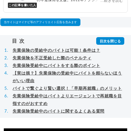
...続きを読む
この記事を書いた人
表取締役兼転職エージェントとして人材紹介サー
ビスを展開しながら、年間数百人以上のキャリア
相談に乗る。Youtubeチャンネル「
末永雄大 / す
べらない転職エージェント
」の総再生回数は2,000
当サイトはマイナビ等のアフィリエイト広告を含みます
万回以上。著書「
成功する転職面接
」「
キャリア
ロジック
」
▸
詳細プロフィール
（
amazon
）
目次
失業保険の受給中のバイトは可能！条件は？
失業保険を不正受給した際のペナルティ
失業保険受給中にバイトをする際のポイント
【実は損？】失業保険の受給中にバイトを頼らないほう
がいい理由
バイトで繋ぐより賢い選択！「早期再就職」のメリット
失業保険受給中はバイトよりエージェントで再就職を目
指すのがおすすめ
失業保険受給中のバイトに関するよくある質問