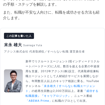
の手順・ステップを解説します。
また、転職が不安な人向けに、転職を成功させる方法も紹
介します。
この記事を書いた人
末永 雄大
Suenaga Yuta
アクシス株式会社 代表取締役／すべらない転職 運営責任者
新卒でリクルートエージェント(現インディードリクル
ートパートナーズ)に入社。数百を超える企業の中途採
用を支援。2012年アクシス(株)設立、代表取締役兼転
職エージェントとして人材紹介サービスを展開しなが
ら、年間数百人以上のキャリア相談に乗る。YouTube
チャンネル
「末永雄大 / すべらない転職エージェン
ト」
の総再生回数は2,000万回以上。著書
『成功する
転職面接』
『キャリアロジック』
。ニュース番組
「ABEMA Prime」
に転職のプロとして出演。