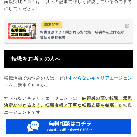
面接突破のコツは、以下の記事で詳しく解説しているので参考
にしてください。
関連記事
転職面接でよく聞かれる質問集！成功率を上げる対
策法を徹底解説
転職をお考えの人へ
転職活動でお悩みの人は、ぜひ
すべらないキャリアエージェン
ト
をご活用ください。
すべらないキャリアエージェントは、
納得感の高い転職・意思
決定ができるよう、転職者様と丁寧な転職支援を徹底した
転職
エージェントです。
事実、
書類選考通過率は58％以上
であり、業界水準より高い
実績を誇っています。