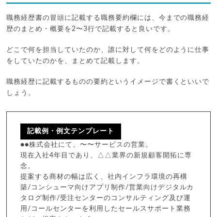
職務経歴書の冒頭に記載する職務要約欄には、今までの職務経
歴のまとめ・概要を2〜3行で記載すると良いです。
どこで何を担当していたのか、誰に対して何をどのように仕事
をしていたのかを、まとめて記載します。
職務経歴に記載するものの要約というイメージで書くといいで
しょう。
記載例・例文テンプレート
●●株式会社にて、〜〜サービスの営業。
現在入社4年目であり、△△業界の新規顧客開拓に専
念。
提案する商材の幅は広く、社内インフラ環境の再構
築/コンシューマ向けアプリ制作/営業向けデジタルカ
タログ制作/受注センターのコンサルティング及び運
用/コールセンターを利用したセールスサポート業務