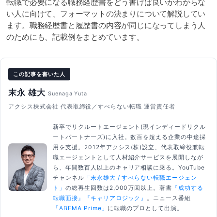
転職で必要になる職務経歴書をどう書けば良いかわからな
い人に向けて、フォーマットの決まりについて解説してい
ます。職務経歴書と履歴書の内容が同じになってしまう人
のためにも、記載例をまとめています。
この記事を書いた人
末永 雄大
Suenaga Yuta
アクシス株式会社 代表取締役／すべらない転職 運営責任者
新卒でリクルートエージェント(現インディードリクル
ートパートナーズ)に入社。数百を超える企業の中途採
用を支援。2012年アクシス(株)設立、代表取締役兼転
職エージェントとして人材紹介サービスを展開しなが
ら、年間数百人以上のキャリア相談に乗る。YouTube
チャンネル
「末永雄大 / すべらない転職エージェン
ト」
の総再生回数は2,000万回以上。著書
『成功する
転職面接』
『キャリアロジック』
。ニュース番組
「ABEMA Prime」
に転職のプロとして出演。