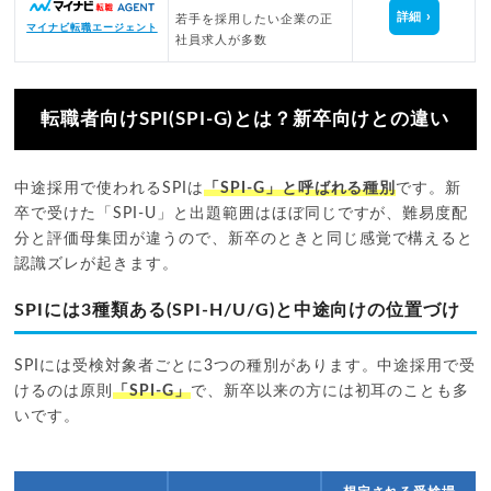
詳細
若手を採用したい企業の正
マイナビ転職エージェント
社員求人が多数
転職者向けSPI(SPI-G)とは？新卒向けとの違い
中途採用で使われるSPIは
「SPI-G」と呼ばれる種別
です。新
卒で受けた「SPI-U」と出題範囲はほぼ同じですが、難易度配
分と評価母集団が違うので、新卒のときと同じ感覚で構えると
認識ズレが起きます。
SPIには3種類ある(SPI-H/U/G)と中途向けの位置づけ
SPIには受検対象者ごとに3つの種別があります。中途採用で受
けるのは原則
「SPI-G」
で、新卒以来の方には初耳のことも多
いです。