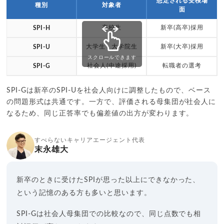
想定される受検場
種別
対象者
面
高校生
新卒(高卒)採用
SPI-H
大学生・大学院生
新卒(大卒)採用
SPI-U
スクロールできます
社会人(中途採用)
転職者の選考
SPI-G
SPI-Gは新卒のSPI-Uを社会人向けに調整したもので、ベース
の問題形式は共通です。一方で、評価される母集団が社会人に
なるため、同じ正答率でも偏差値の出方が変わります。
すべらないキャリアエージェント代表
末永雄大
新卒のときに受けたSPIが思った以上にできなかった、
という記憶のある方も多いと思います。
SPI-Gは社会人母集団での比較なので、同じ点数でも相