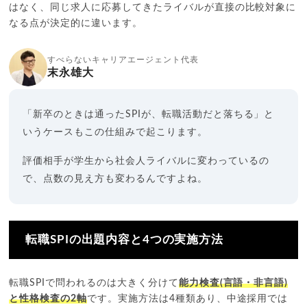
はなく、同じ求人に応募してきたライバルが直接の比較対象に
なる点が決定的に違います。
すべらないキャリアエージェント代表
末永雄大
「新卒のときは通ったSPIが、転職活動だと落ちる」と
いうケースもこの仕組みで起こります。
評価相手が学生から社会人ライバルに変わっているの
で、点数の見え方も変わるんですよね。
転職SPIの出題内容と4つの実施方法
転職SPIで問われるのは大きく分けて
能力検査(言語・非言語)
と性格検査の2軸
です。実施方法は4種類あり、中途採用では