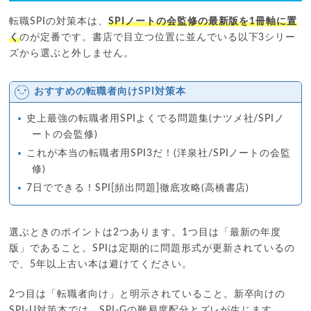
転職SPIの対策本は、
SPIノートの会監修の最新版を1冊軸に置
く
のが定番です。書店で目立つ位置に並んでいる以下3シリー
ズから選ぶと外しません。
おすすめの転職者向けSPI対策本
史上最強の転職者用SPIよくでる問題集(ナツメ社/SPIノ
ートの会監修)
これが本当の転職者用SPI3だ！(洋泉社/SPIノートの会監
修)
7日でできる！SPI[頻出問題]徹底攻略(高橋書店)
選ぶときのポイントは2つあります。1つ目は「最新の年度
版」であること。SPIは定期的に問題形式が更新されているの
で、5年以上古い本は避けてください。
2つ目は「転職者向け」と明示されていること。新卒向けの
SPI-U対策本では、SPI-Gの難易度配分とズレが生じます。