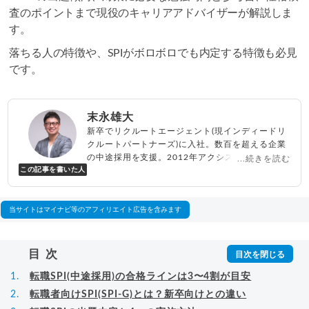
査のポイントまで現役のキャリアアドバイザーが解説しま
す。
落ちる人の特徴や、SPIがボロボロでも内定する特徴も必見
です。
末永雄大
新卒でリクルートエージェント(現インディードリ
クルートパートナーズ)に入社。数百を超える企業
の中途採用を支援。2012年アクシス(株)設立、代
...続きを読む
この記事を書いた人
表取締役兼転職エージェントとして人材紹介サー
ビスを展開しながら、年間数百人以上のキャリア
相談に乗る。Youtubeチャンネル「
末永雄大 / す
べらない転職エージェント
」の総再生回数は2,000
当サイトはマイナビ等のアフィリエイト広告を含みます
万回以上。著書「
成功する転職面接
」「
キャリア
ロジック
」
▸
詳細プロフィール
（
amazon
）
目次
転職SPI(中途採用)の合格ラインは3〜4割が目安
転職者向けSPI(SPI-G)とは？新卒向けとの違い