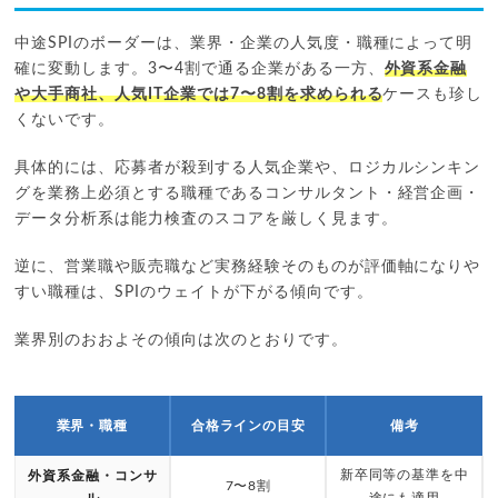
中途SPIのボーダーは、業界・企業の人気度・職種によって明
確に変動します。3〜4割で通る企業がある一方、
外資系金融
や大手商社、人気IT企業では7〜8割を求められる
ケースも珍し
くないです。
具体的には、応募者が殺到する人気企業や、ロジカルシンキン
グを業務上必須とする職種であるコンサルタント・経営企画・
データ分析系は能力検査のスコアを厳しく見ます。
逆に、営業職や販売職など実務経験そのものが評価軸になりや
すい職種は、SPIのウェイトが下がる傾向です。
業界別のおおよその傾向は次のとおりです。
業界・職種
合格ラインの目安
備考
新卒同等の基準を中
外資系金融・コンサ
7〜8割
ル
途にも適用