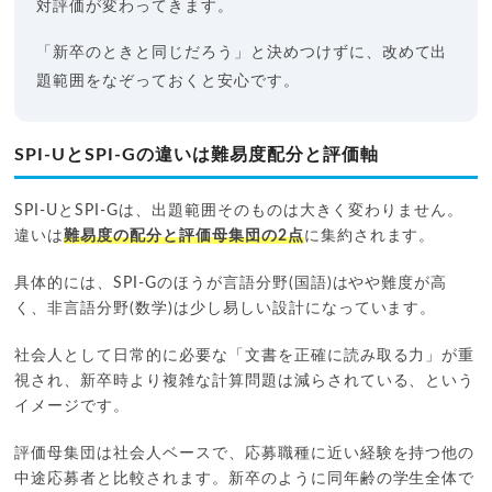
対評価が変わってきます。
「新卒のときと同じだろう」と決めつけずに、改めて出
題範囲をなぞっておくと安心です。
SPI-UとSPI-Gの違いは難易度配分と評価軸
SPI-UとSPI-Gは、出題範囲そのものは大きく変わりません。
違いは
難易度の配分と評価母集団の2点
に集約されます。
具体的には、SPI-Gのほうが言語分野(国語)はやや難度が高
く、非言語分野(数学)は少し易しい設計になっています。
社会人として日常的に必要な「文書を正確に読み取る力」が重
視され、新卒時より複雑な計算問題は減らされている、という
イメージです。
評価母集団は社会人ベースで、応募職種に近い経験を持つ他の
中途応募者と比較されます。新卒のように同年齢の学生全体で