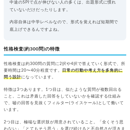
中途のSPIで点が伸びない人の多くは、出題形式に慣れ
ていないだけだったりします。
内容自体は中学レベルなので、形式を覚えれば短期間で
底上げできるんですよね。
性格検査(約300問)の特徴
性格検査は約300問の質問に2択や4択で答えていく形式で、所
要時間は20〜40分程度です。
日常の行動や考え方を多角的に
問う設計
になっています。
特徴は3つあります。1つ目は、似たような質問が複数回出る
こと。これは矛盾した回答をしていないかを確認する仕組み
で、嘘の回答を見抜くフィルター(ライスケール)として働いて
います。
2つ目は、極端な選択肢が用意されていること。「全くそう思
わない」「とてもそう思う」を選び続けると不自然さが浮きま