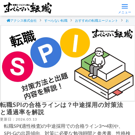
メニュー
アクシス株式会社
すべらない転職
おすすめの転職エージェント
おす
転職SPIの合格ラインは？中途採用の対策法
と通過率を解説
更新日：2026.05.13
転職SPI(適性検査)の中途採用での合格ライン3〜4割や、
SPI-Gの出題傾向、対策に必要な勉強時間と参考書、性格検