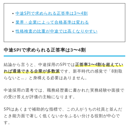
中途SPIで求められる正答率は3〜4割
業界・企業によって合格基準は変わる
性格検査の比重が中途では高くなりやすい
中途SPIで求められる正答率は3〜4割
結論から言うと、中途採用のSPIでは
正答率3〜4割を超えてい
れば通過できる企業が多数派
です。新卒時代の感覚で「8割取
らないと…」と身構える必要はありません。
中途採用の選考では、職務経歴書に書かれた実務経験や面接で
の受け答えが評価の主軸になります。
SPIはあくまで補助的な指標で、この人がうちの社員と並んだ
とき能力面で著しく低くないかをふるい分ける役割が中心で
す。