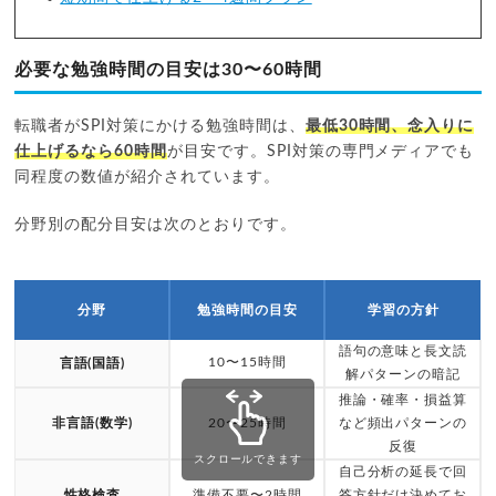
必要な勉強時間の目安は30〜60時間
転職者がSPI対策にかける勉強時間は、
最低30時間、念入りに
仕上げるなら60時間
が目安です。SPI対策の専門メディアでも
同程度の数値が紹介されています。
分野別の配分目安は次のとおりです。
分野
勉強時間の目安
学習の方針
語句の意味と長文読
10〜15時間
言語(国語)
解パターンの暗記
推論・確率・損益算
非言語(数学)
20〜25時間
など頻出パターンの
反復
スクロールできます
自己分析の延長で回
性格検査
準備不要〜2時間
答方針だけ決めてお