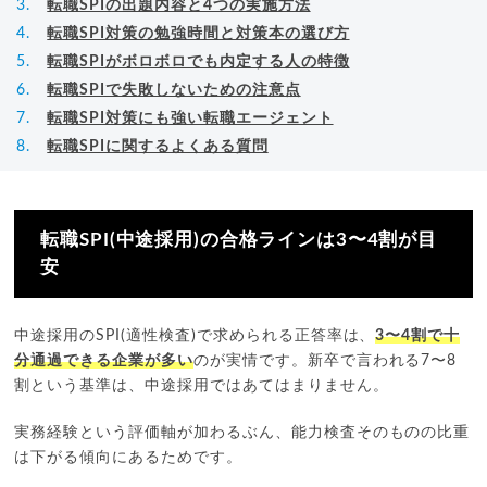
転職SPIの出題内容と4つの実施方法
転職SPI対策の勉強時間と対策本の選び方
転職SPIがボロボロでも内定する人の特徴
転職SPIで失敗しないための注意点
転職SPI対策にも強い転職エージェント
転職SPIに関するよくある質問
転職SPI(中途採用)の合格ラインは3〜4割が目
安
中途採用のSPI(適性検査)で求められる正答率は、
3〜4割で十
分通過できる企業が多い
のが実情です。新卒で言われる7〜8
割という基準は、中途採用ではあてはまりません。
実務経験という評価軸が加わるぶん、能力検査そのものの比重
は下がる傾向にあるためです。