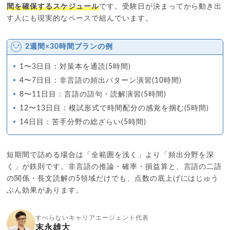
間を確保するスケジュール
です。受験日が決まってから動き出
す人にも現実的なペースで組んでいます。
2週間×30時間プランの例
1〜3日目：対策本を通読(5時間)
4〜7日目：非言語の頻出パターン演習(10時間)
8〜11日目：言語の語句・読解演習(5時間)
12〜13日目：模試形式で時間配分の感覚を掴む(5時間)
14日目：苦手分野の総ざらい(5時間)
短期間で詰める場合は「全範囲を浅く」より「頻出分野を深
く」が鉄則です。非言語の推論・確率・損益算と、言語の二語
の関係・長文読解の5領域だけでも、点数の底上げにはじゅう
ぶん効果があります。
すべらないキャリアエージェント代表
末永雄大