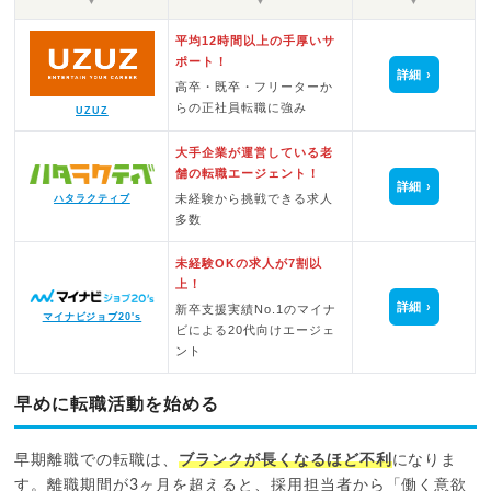
▼
▼
▼
平均12時間以上の手厚いサ
ポート！
詳細
高卒・既卒・フリーターか
らの正社員転職に強み
UZUZ
大手企業が運営している老
舗の転職エージェント！
詳細
未経験から挑戦できる求人
ハタラクティブ
多数
未経験OKの求人が7割以
上！
詳細
新卒支援実績No.1のマイナ
マイナビジョブ20's
ビによる20代向けエージェ
ント
早めに転職活動を始める
早期離職での転職は、
ブランクが長くなるほど不利
になりま
す。離職期間が3ヶ月を超えると、採用担当者から「働く意欲