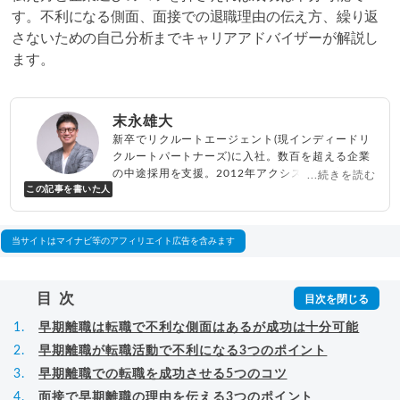
す。不利になる側面、面接での退職理由の伝え方、繰り返
さないための自己分析までキャリアアドバイザーが解説し
ます。
末永雄大
新卒でリクルートエージェント(現インディードリ
クルートパートナーズ)に入社。数百を超える企業
の中途採用を支援。2012年アクシス(株)設立、代
...続きを読む
この記事を書いた人
表取締役兼転職エージェントとして人材紹介サー
ビスを展開しながら、年間数百人以上のキャリア
相談に乗る。Youtubeチャンネル「
末永雄大 / す
べらない転職エージェント
」の総再生回数は2,000
当サイトはマイナビ等のアフィリエイト広告を含みます
万回以上。著書「
成功する転職面接
」「
キャリア
ロジック
」
▸
詳細プロフィール
（
amazon
）
目次
早期離職は転職で不利な側面はあるが成功は十分可能
早期離職が転職活動で不利になる3つのポイント
早期離職での転職を成功させる5つのコツ
面接で早期離職の理由を伝える3つのポイント