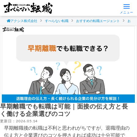
メニュー
アクシス株式会社
すべらない転職
おすすめの転職エージェント
おす
早期離職でも転職は可能｜面接の伝え方と長
く働ける企業選びのコツ
更新日：2026.05.14
早期離職後の転職は不利と思われがちですが、退職理由の
伝え方と企業選びのコツを押さえれば成功は十分可能で