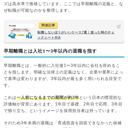
ズは高水準で推移しています。ここでは早期離職の定義と、な
ぜ転職が可能なのかを整理します。
関連記事
転職しないほうがいいケース7選｜迷った時のチェ
ックシート付き
早期離職とは入社1〜3年以内の退職を指す
早期離職とは、一般的に入社後1〜3年以内に会社を辞めるこ
とを指します。明確な法律上の定義はなく、企業や業界によっ
て基準は変わりますが、3年以内が最も多く用いられる目安で
す。
これは
一人前になるまでの期間が約3年
という日本の慣習的な
評価軸が背景にあります。1年目で基礎、2年目で応用、3年目
で独り立ち、というイメージを採用担当者は持っています。
そのため3年未満の退職は「育成投資を回収できなかった候補