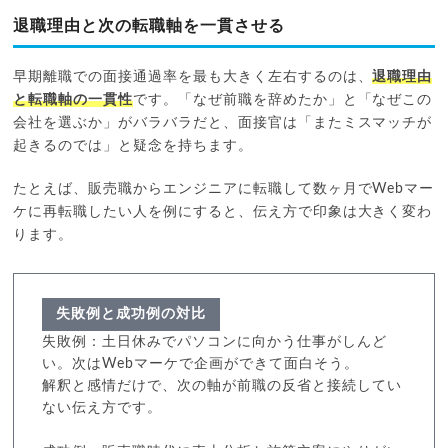
退職理由と次の転職軸を一貫させる
早期離職での面接通過率を最も大きく左右するのは、
退職理由
と転職軸の一貫性
です。「なぜ前職を辞めたか」と「なぜこの
会社を選ぶか」がバラバラだと、面接官は「またミスマッチが
起きるのでは」と疑念を持ちます。
たとえば、販売職からエンジニアに転職して数ヶ月でWebマー
ケに再転職したい人を例にすると、伝え方で印象は大きく変わ
ります。
失敗例と成功例の対比
失敗例：土日休みでパソコンに向かう仕事がしんど
い。次はWebマーケで企画ができて面白そう。
解釈と感情だけで、次の軸が前職の反省と接続してい
ない伝え方です。