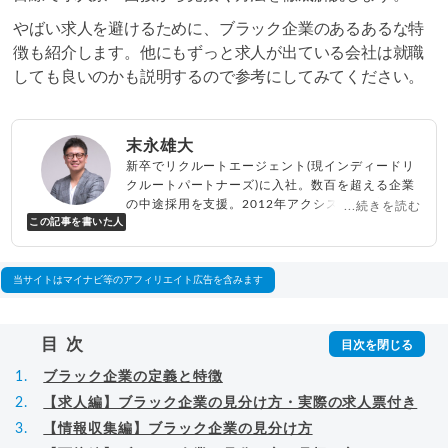
やばい求人を避けるために、ブラック企業のあるあるな特
徴も紹介します。他にもずっと求人が出ている会社は就職
しても良いのかも説明するので参考にしてみてください。
末永雄大
新卒でリクルートエージェント(現インディードリ
クルートパートナーズ)に入社。数百を超える企業
の中途採用を支援。2012年アクシス(株)設立、代
...続きを読む
この記事を書いた人
表取締役兼転職エージェントとして人材紹介サー
ビスを展開しながら、年間数百人以上のキャリア
相談に乗る。Youtubeチャンネル「
末永雄大 / す
べらない転職エージェント
」の総再生回数は2,000
当サイトはマイナビ等のアフィリエイト広告を含みます
万回以上。著書「
成功する転職面接
」「
キャリア
ロジック
」
▸
詳細プロフィール
（
amazon
）
目次
ブラック企業の定義と特徴
【求人編】ブラック企業の見分け方・実際の求人票付き
【情報収集編】ブラック企業の見分け方