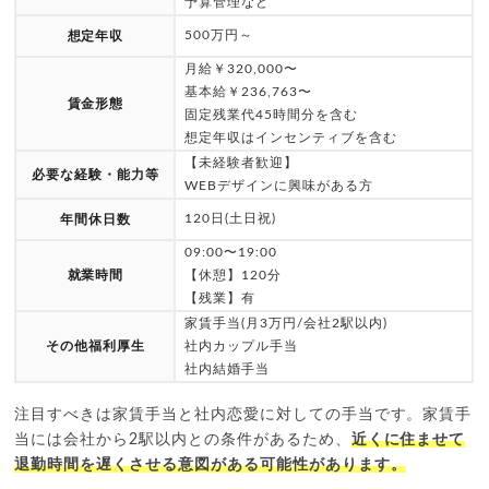
予算管理など
500万円～
想定年収
月給￥320,000〜
基本給￥236,763〜
賃金形態
固定残業代45時間分を含む
想定年収はインセンティブを含む
【未経験者歓迎】
必要な経験・能力等
WEBデザインに興味がある方
120日(土日祝)
年間休日数
09:00〜19:00
就業時間
【休憩】120分
【残業】有
家賃手当(月3万円/会社2駅以内)
その他福利厚生
社内カップル手当
社内結婚手当
注目すべきは家賃手当と社内恋愛に対しての手当です。家賃手
当には会社から2駅以内との条件があるため、
近くに住ませて
退勤時間を遅くさせる意図がある可能性があります。