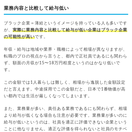
業務内容と比較して給与低い
ブラック企業＝薄給というイメージを持っている人も多いです
が、
実際に業務内容と比較して給与が低い企業はブラック企業
の可能性が高い
です。
年収・給与は地域や業界・職種によって相場が異なりますが、
転職のプロの視点から言うと、都内で正社員であるにも関わら
ず、額面の月収が15〜18万円程度というのはかなり低いで
す。
この金額では1人暮らしは難しく、相場から逸脱した金額設定
だと言えます。中途採用でこの金額だと、日本で1番物価が高
い都内では生活が厳しくなってしまいます。
また、業務量が多い、責任ある業務であるにも関わらず、相場
より給与が低くなる場合も注意が必要です。業務量が多いのに
給与が低いというのは、社員を適正に評価できない企業という
ことに他なりません。適正な評価を得られないと社員のモチベ