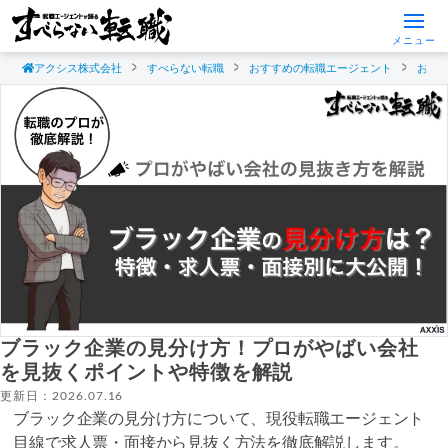
メニュー
アクシス株式会社
すべらない転職
おすすめの転職エージェント
おす
ブラック企業の見分け方！プロがやばい会社
を見抜くポイントや特徴を解説
更新日：2026.07.16
ブラック企業の見分け方について、現役転職エージェント
目線で求人票・面接から見抜く方法を徹底解説します。