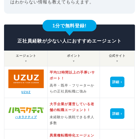
はわからない情報も教えてもらえます。
1分で無料登録!
正社員経験が少ない人におすすめエージェント
エージェント
ポイント
公式サイト
▼
▼
▼
平均12時間以上の手厚いサ
ポート！
詳細
高卒・既卒・フリーターか
らの正社員転職に強み
UZUZ
大手企業が運営している老
舗の転職エージェント！
詳細
未経験から挑戦できる求人
ハタラクティブ
多数
異業種転職特化エージェン