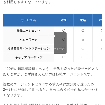
も利用しやすくなっています。
サービス名
対面
電話
We
◯
◯
◯
転職エージェント
◯
△
△
ハローワーク
◯
◯
△
地域若者サポートステーション
スクロールできます
◯
◯
◯
キャリアコーチング
「20代の転職相談所」のように年代を絞った相談サービスも
ありますが、まず押さえたいのは転職エージェントです。
複数のエージェントは保有する求人や得意分野が違うため、
2〜3社に登録して比べると、自分に合う相手が見つかりやす
くなります。