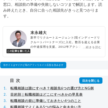
窓口、相談前の準備や失敗しないコツまで解説します。読
み終えたとき、自分に合った相談先がきっと見つかりま
す。
末永雄大
新卒でリクルートエージェント(現インディードリ
クルートパートナーズ)に入社。数百を超える企業
の中途採用を支援。2012年アクシス(株)設立、代
...続きを読む
この記事を書いた人
表取締役兼転職エージェントとして人材紹介サー
ビスを展開しながら、年間数百人以上のキャリア
相談に乗る。Youtubeチャンネル「
末永雄大 / す
べらない転職エージェント
」の総再生回数は2,000
当サイトはマイナビ等のアフィリエイト広告を含みます
万回以上。著書「
成功する転職面接
」「
キャリア
ロジック
」
▸
詳細プロフィール
（
amazon
）
目次
転職相談は誰にすべき？相談先6つの選び方とNG例
目的別｜転職相談はどこにすべきかの早見表
転職相談の前に準備しておきたい4つのこと
転職相談でよくある5つの悩みと向き合い方