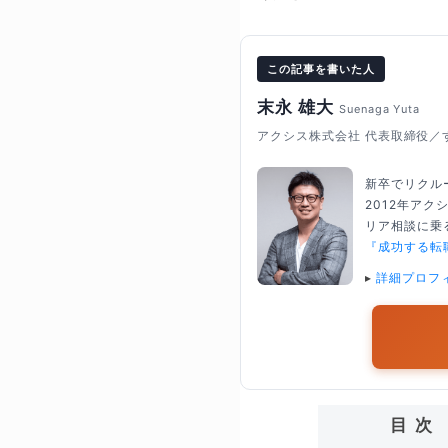
この記事を書いた人
末永 雄大
Suenaga Yuta
アクシス株式会社 代表取締役／
新卒でリクル
2012年ア
リア相談に乗る
『成功する転
▸
詳細プロフ
目次