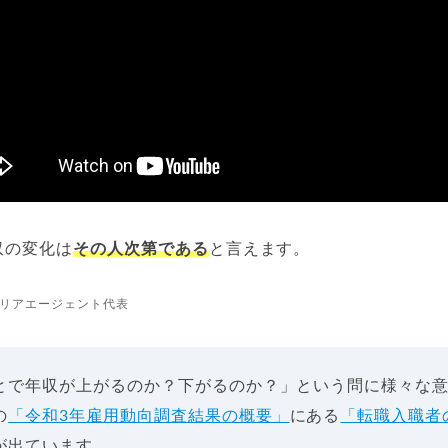
収の変化は
その人次第である
と言えます。
リアエージェント代表
とで年収が上がるのか？下がるのか？」という問に様々な
の
「令和3年雇用動向調査結果の概要」
にある
「転職入職者
が出ています。