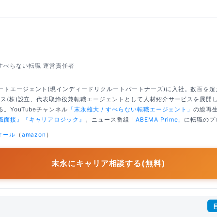
すべらない転職 運営責任者
ートエージェント(現インディードリクルートパートナーズ)に入社。数百を
クシス(株)設立、代表取締役兼転職エージェントとして人材紹介サービスを展開
。YouTubeチャンネル
「末永雄大 / すべらない転職エージェント」
の総再生
職面接』
『キャリアロジック』
。ニュース番組
「ABEMA Prime」
に転職のプ
ィール
（
amazon
）
末永にキャリア相談する(無料)