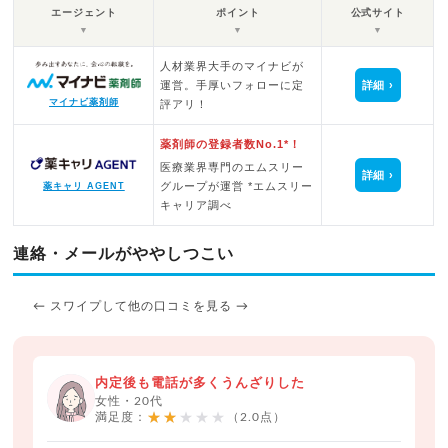
エージェント
ポイント
公式サイト
▼
▼
▼
人材業界大手のマイナビが
運営。手厚いフォローに定
詳細
マイナビ薬剤師
評アリ！
薬剤師の登録者数No.1*！
医療業界専門のエムスリー
詳細
グループが運営 *エムスリー
薬キャリ AGENT
キャリア調べ
連絡・メールがややしつこい
← スワイプして他の口コミを見る →
内定後も電話が多くうんざりした
女性・20代
★★★★★
満足度：
（2.0点）