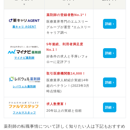
▼
▼
▼
薬剤師の登録者数No.1*！
医療業界専門のエムスリー
詳細
グループが運営 *エムスリー
薬キャリ AGENT
キャリア調べ
5年連続、利用者満足度
No.1！
詳細
好条件の求人と手厚いフォ
マイナビ薬剤師
ローに定評アリ
取引医療機関数14,000！
医療業界人材紹介実績14年
詳細
超のベテラン！(2023年3月
レバウェル薬剤師
時点情報)
求人数豊富！
詳細
20年以上の実績と信頼
ファルマスタッフ
薬剤師の転職事情について詳しく知りたい人は下記もおすすめ