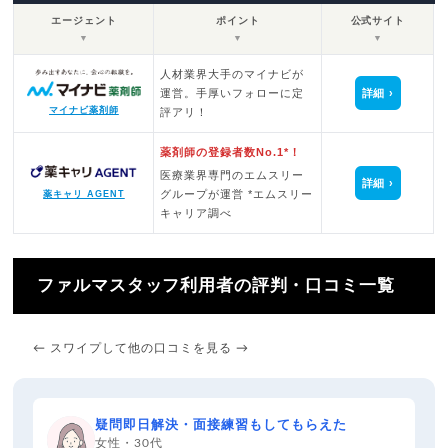
エージェント
ポイント
公式サイト
▼
▼
▼
人材業界大手のマイナビが
運営。手厚いフォローに定
詳細
マイナビ薬剤師
評アリ！
薬剤師の登録者数No.1*！
医療業界専門のエムスリー
詳細
グループが運営 *エムスリー
薬キャリ AGENT
キャリア調べ
ファルマスタッフ利用者の評判・口コミ一覧
← スワイプして他の口コミを見る →
疑問即日解決・面接練習もしてもらえた
女性・30代