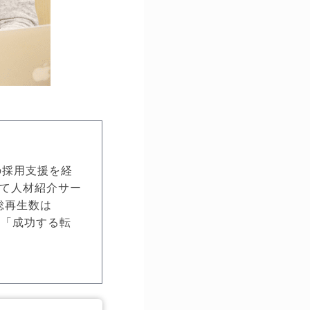
の採用支援を経
して人材紹介サー
総再生数は
書「成功する転