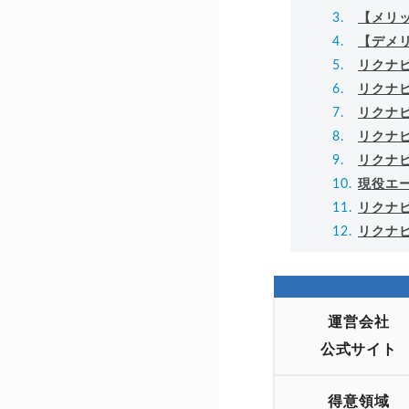
【メリ
【デメ
リクナ
リクナ
リクナ
リクナ
リクナ
現役エ
リクナ
リクナ
運営会社
公式サイト
得意領域