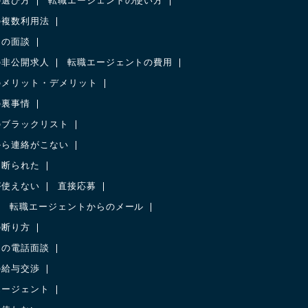
の選び方
転職エージェントの使い方
の複数利用法
との面談
の非公開求人
転職エージェントの費用
のメリット・デメリット
の裏事情
のブラックリスト
から連絡がこない
に断られた
が使えない
直接応募
転職エージェントからのメール
の断り方
との電話面談
の給与交渉
エージェント