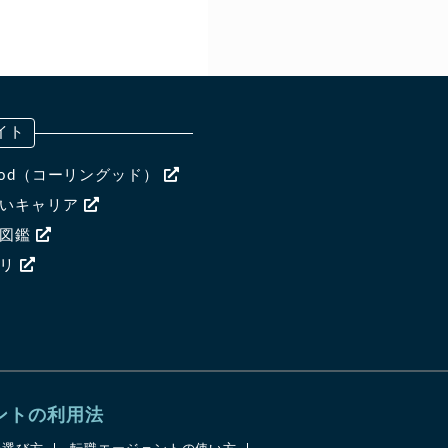
イト
ngood（コーリングッド）
ないキャリア
ア図鑑
ャリ
ントの利用法