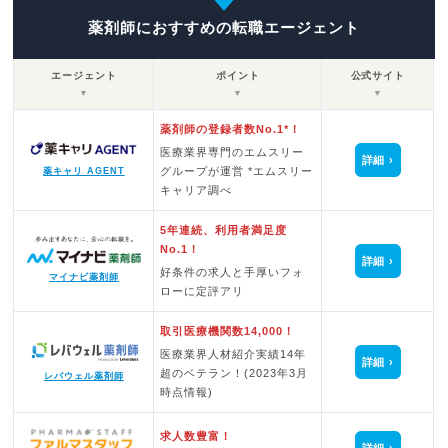
薬剤師におすすめの転職エージェント
エージェント
ポイント
公式サイト
▼
▼
▼
薬剤師の登録者数No.1*！
医療業界専門のエムスリー
詳細
グループが運営 *エムスリー
薬キャリ AGENT
キャリア調べ
5年連続、利用者満足度
No.1！
詳細
好条件の求人と手厚いフォ
マイナビ薬剤師
ローに定評アリ
取引医療機関数14,000！
医療業界人材紹介実績14年
詳細
超のベテラン！(2023年3月
レバウェル薬剤師
時点情報)
求人数豊富！
詳細