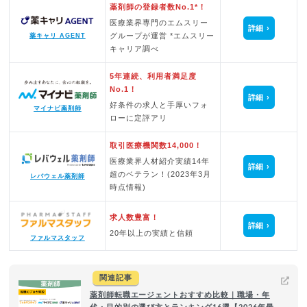
薬剤師の登録者数No.1*！
医療業界専門のエムスリー
詳細
グループが運営 *エムスリー
薬キャリ AGENT
キャリア調べ
5年連続、利用者満足度
No.1！
詳細
好条件の求人と手厚いフォ
マイナビ薬剤師
ローに定評アリ
取引医療機関数14,000！
医療業界人材紹介実績14年
詳細
超のベテラン！(2023年3月
レバウェル薬剤師
時点情報)
求人数豊富！
詳細
20年以上の実績と信頼
ファルマスタッフ
関連記事
薬剤師転職エージェントおすすめ比較｜職場・年