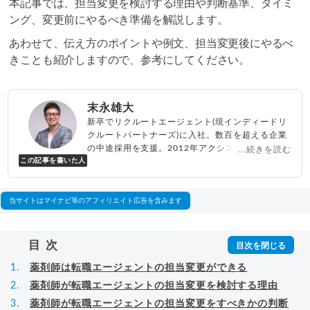
本記事では、担当変更を検討する理由や判断基準、タイミ
ング、変更前にやるべき準備を解説します。
あわせて、伝え方のポイントや例文、担当変更後にやるべ
きことも紹介しますので、参考にしてください。
末永雄大
新卒でリクルートエージェント(現インディードリ
クルートパートナーズ)に入社。数百を超える企業
の中途採用を支援。2012年アクシス(株)設立、代
...続きを読む
この記事を書いた人
表取締役兼転職エージェントとして人材紹介サー
ビスを展開しながら、年間数百人以上のキャリア
相談に乗る。Youtubeチャンネル「
末永雄大 / す
べらない転職エージェント
」の総再生回数は2,000
当サイトはマイナビ等のアフィリエイト広告を含みます
万回以上。著書「
成功する転職面接
」「
キャリア
ロジック
」
▸
詳細プロフィール
（
amazon
）
目次
薬剤師は転職エージェントの担当変更ができる
薬剤師が転職エージェントの担当変更を検討する理由
薬剤師が転職エージェントの担当変更をすべきかの判断