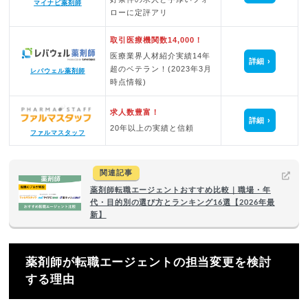
マイナビ薬剤師
ローに定評アリ
取引医療機関数14,000！
医療業界人材紹介実績14年
詳細
超のベテラン！(2023年3月
レバウェル薬剤師
時点情報)
求人数豊富！
詳細
20年以上の実績と信頼
ファルマスタッフ
関連記事
薬剤師転職エージェントおすすめ比較｜職場・年
代・目的別の選び方とランキング16選【2026年最
新】
薬剤師が転職エージェントの担当変更を検討
する理由