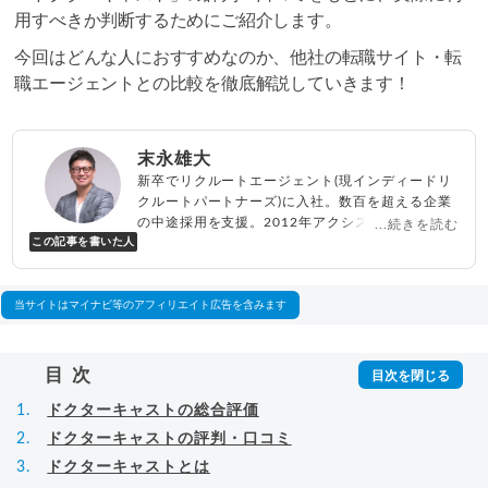
用すべきか判断するためにご紹介します。
今回はどんな人におすすめなのか、他社の転職サイト・転
職エージェントとの比較を徹底解説していきます！
末永雄大
新卒でリクルートエージェント(現インディードリ
クルートパートナーズ)に入社。数百を超える企業
の中途採用を支援。2012年アクシス(株)設立、代
...続きを読む
この記事を書いた人
表取締役兼転職エージェントとして人材紹介サー
ビスを展開しながら、年間数百人以上のキャリア
相談に乗る。Youtubeチャンネル「
末永雄大 / す
べらない転職エージェント
」の総再生回数は2,000
当サイトはマイナビ等のアフィリエイト広告を含みます
万回以上。著書「
成功する転職面接
」「
キャリア
ロジック
」
▸
詳細プロフィール
（
amazon
）
目次
ドクターキャストの総合評価
ドクターキャストの評判・口コミ
ドクターキャストとは