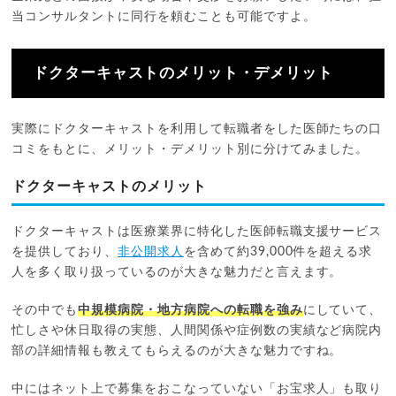
当コンサルタントに同行を頼むことも可能ですよ。
ドクターキャストのメリット・デメリット
実際にドクターキャストを利用して転職者をした医師たちの口
コミをもとに、メリット・デメリット別に分けてみました。
ドクターキャストのメリット
ドクターキャストは医療業界に特化した医師転職支援サービス
を提供しており、
非公開求人
を含めて約39,000件を超える求
人を多く取り扱っているのが大きな魅力だと言えます。
その中でも
中規模病院・地方病院への転職を強み
にしていて、
忙しさや休日取得の実態、人間関係や症例数の実績など病院内
部の詳細情報も教えてもらえるのが大きな魅力ですね。
中にはネット上で募集をおこなっていない「お宝求人」も取り