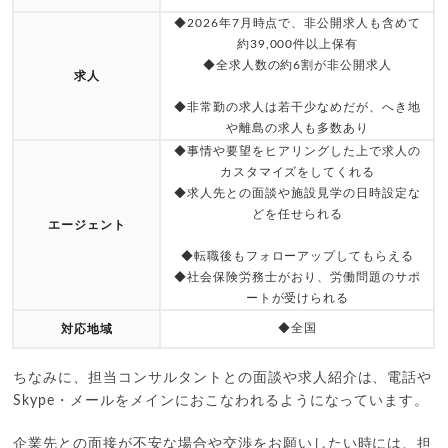
◆2026年7月時点で、非公開求人も含めて
約39,000件以上保有
◆全求人数の約6割が非公開求人
求人
◆非常勤の求人は若干少なめだが、へき地
や離島の求人も多数あり
◆事情や要望をヒアリングした上で求人の
カスタマイズをしてくれる
◆求人先との面談や施設見学の日時設定な
どを任せられる
エージェント
◆転職後もフォローアップしてもらえる
◆社会保険労務士がおり、労働問題のサポ
ートが受けられる
◆全国
対応地域
ちなみに、担当コンサルタントとの面談や求人紹介は、電話や
Skype・メールをメインにおこなわれるようになっています。
企業先との面接が不安な場合や交渉をお願いしたい時には、担