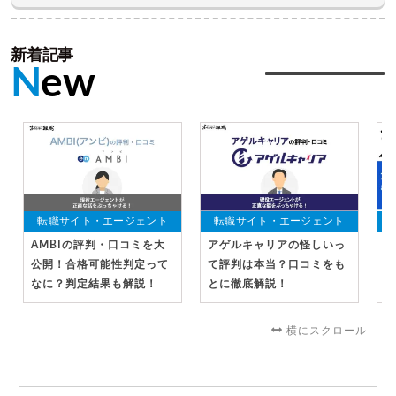
新着記事
N
ew
転職サイト・エージェント
転職サイト・エージェント
AMBIの評判・口コミを大
アゲルキャリアの怪しいっ
地
公開！合格可能性判定って
て評判は本当？口コミをも
ー
なに？判定結果も解説！
とに徹底解説！
に
横にスクロール