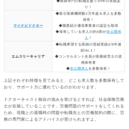
◆医師専門の転職支援で30年の実績あ
り！
◆取引医療機関数2万件超＆求人を多数
保有！
マイナビドクター
◆職業紹介優良事業者の認定を取得
◆保有している求人の約6割が
非公開求
人
！
◆転職希望する医師の登録実績が8年連
続No.1！
エムスリーキャリア
◆コンサルタント全員が医療経営士の資
格保有者
◆
非公開求人
を多数保有！
上記それぞれ特徴を見てみると、どこも求人数を多数保有して
おり、サポート力に優れているのがわかります。
ドクターキャスト独自の強みを挙げるとすれば、社会保険労務
士が在籍していることです。労働問題のサポートをしてくれる
ため、現職との退職時の問題や転職先との労働契約の際に、労
務の専門家によるアドバイスが受けられますよ。