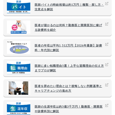
医師バイトの時給相場は約1万円｜種類・探し方・
注意点を解説
医者が儲かるのは何科？勤務医と開業医別に稼げ
る診療科を紹介
医者の年収は平均1,512万円【2026年最新】診療
科・年代別に解説
医師に多い転職理由5選！上手な退職理由の伝え方
までプロが解説
医者を辞めたい理由とは？後悔しない判断基準と
キャリアチェンジの進め方
医師の生涯年収は約5億3千万円！勤務医・開業医
や診療科別に解説