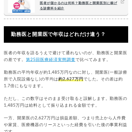
医者が儲かるのは何科？勤務医と開業医別に稼げ
る診療科を紹介
勤務医と開業医で年収はどれだけ違う？
医者の年収を語るうえで避けて通れないのが、勤務医と開業医
の差です。
第25回医療経済実態調査
で比べてみます。
勤務医の平均年収が約1,485万円なのに対し、開業医(一般診療
所で入院設備なし)の平均は
約2,627万円
でした。その差は約
1.7倍にもなります。
ただし、この数字はそのまま受け取ると誤解します。勤務医の
1,485万円は給料として振り込まれる金額です。
一方、開業医の2,627万円は損益差額、つまり売上から人件費
や家賃、医療機器のリースといった経費を引いた後の事業利益
です。