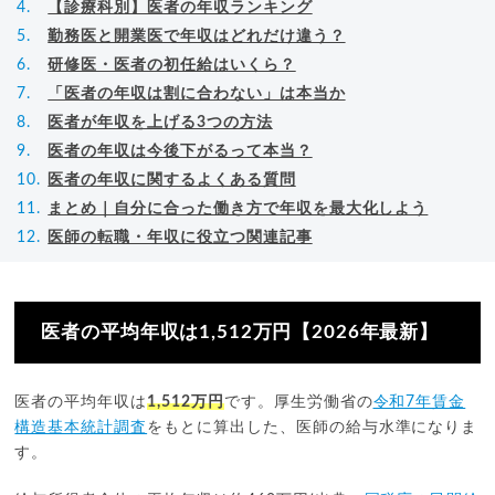
【診療科別】医者の年収ランキング
勤務医と開業医で年収はどれだけ違う？
研修医・医者の初任給はいくら？
「医者の年収は割に合わない」は本当か
医者が年収を上げる3つの方法
医者の年収は今後下がるって本当？
医者の年収に関するよくある質問
まとめ｜自分に合った働き方で年収を最大化しよう
医師の転職・年収に役立つ関連記事
医者の平均年収は1,512万円【2026年最新】
医者の平均年収は
1,512万円
です。厚生労働省の
令和7年賃金
構造基本統計調査
をもとに算出した、医師の給与水準になりま
す。