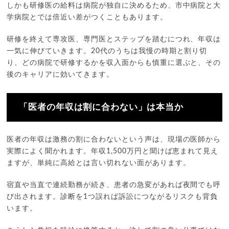
しかも研修医の給料は病院が独自に決めるため、市中病院と大
学病院とでは倍近い差がつくこともあります。
研修を終えて専攻医、専門医とステップを踏むにつれ、年収は
一気に伸びていきます。20代のうちは我慢の時期と割り切
り、どの病院で研修するかを収入面からも慎重に選ぶと、その
後のキャリアに効いてきます。
「医者の年収は割に合わない」は本当か
医者の年収は激務の割に合わないという声は、現場の医師から
実際によく聞かれます。年収1,500万円と聞けば恵まれて見え
ますが、単純に高給とは言い切れない面があります。
宿直や当直で連続勤務が続き、患者の急変があれば夜間でも呼
び出されます。診断を1つ誤れば訴訟につながるリスクも背負
います。