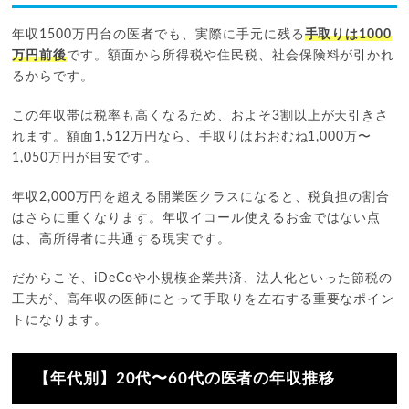
年収1500万円台の医者でも、実際に手元に残る
手取りは1000
万円前後
です。額面から所得税や住民税、社会保険料が引かれ
るからです。
この年収帯は税率も高くなるため、およそ3割以上が天引きさ
れます。額面1,512万円なら、手取りはおおむね1,000万〜
1,050万円が目安です。
年収2,000万円を超える開業医クラスになると、税負担の割合
はさらに重くなります。年収イコール使えるお金ではない点
は、高所得者に共通する現実です。
だからこそ、iDeCoや小規模企業共済、法人化といった節税の
工夫が、高年収の医師にとって手取りを左右する重要なポイン
トになります。
【年代別】20代〜60代の医者の年収推移