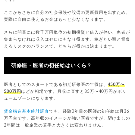
ここからさらに自分の社会保険や設備の更新費用を出すため、
実際に自由に使えるお金はもっと少なくなります。
さらに開業には数千万円単位の初期投資と借入が伴い、患者が
集まらなければ収入はゼロにもなり得ます。稼ぎたい額と背負
えるリスクのバランスで、どちらが得かは決まります。
研修医・医者の初任給はいくら？
医者としてのスタートである初期研修医の年収は、
450万〜
500万円
ほどが相場です。月収に直すと35万〜40万円がボリ
ュームゾーンになります。
賃金構造基本統計調査
でも、経験0年目の医師の初任給は月36
万円台です。高年収のイメージが強い医者ですが、駆け出しの
2年間は一般企業の若手と大きくは変わりません。