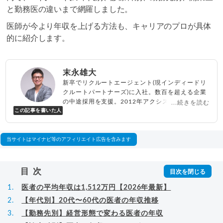
と勤務医の違いまで網羅しました。
医師が今より年収を上げる方法も、キャリアのプロが具体
的に紹介します。
末永雄大
新卒でリクルートエージェント(現インディードリ
クルートパートナーズ)に入社。数百を超える企業
の中途採用を支援。2012年アクシス(株)設立、代
...続きを読む
この記事を書いた人
表取締役兼転職エージェントとして人材紹介サー
ビスを展開しながら、年間数百人以上のキャリア
相談に乗る。Youtubeチャンネル「
末永雄大 / す
べらない転職エージェント
」の総再生回数は2,000
当サイトはマイナビ等のアフィリエイト広告を含みます
万回以上。著書「
成功する転職面接
」「
キャリア
ロジック
」
▸
詳細プロフィール
（
amazon
）
目次
医者の平均年収は1,512万円【2026年最新】
【年代別】20代〜60代の医者の年収推移
【勤務先別】経営形態で変わる医者の年収