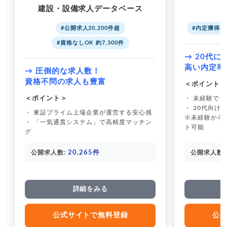
建設・設備求人データベース
#公開求人20,200件超
#内定獲得率
#資格なしOK 約7,300件
→ 20代に
高い内定率
→ 圧倒的な求人数！
資格不問の求人も豊富
＜ポイント
＜ポイント＞
・ 未経験で
・ 20代向け
・ 東証プライム上場企業が運営する安心感
※未経験から
・ 「一気通貫システム」で高精度マッチン
ト可能
グ
20,265件
公開求人数:
公開求人数:
詳細をみる
公式サイトで無料登録
公