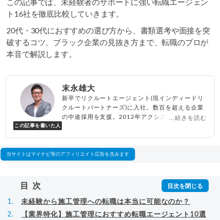
この記事では、未経験者のサポートに強い転職エージェン
ト16社を徹底比較していきます。
20代・30代におすすめの選び方から、書類選考や面接を突
破するコツ、ブラック企業の見抜き方まで、転職のプロが
本音で解説します。
末永雄大
新卒でリクルートエージェント(現インディードリ
クルートパートナーズ)に入社。数百を超える企業
の中途採用を支援。2012年アクシス(株)設立、代
...続きを読む
この記事を書いた人
表取締役兼転職エージェントとして人材紹介サー
ビスを展開しながら、年間数百人以上のキャリア
相談に乗る。Youtubeチャンネル「
末永雄大 / す
べらない転職エージェント
」の総再生回数は2,000
当サイトはマイナビ等のアフィリエイト広告を含みます
万回以上。著書「
成功する転職面接
」「
キャリア
ロジック
」
▸
詳細プロフィール
（
amazon
）
目次
未経験から施工管理への転職は本当に可能なのか？
【業界特化】施工管理におすすめ転職エージェント10選