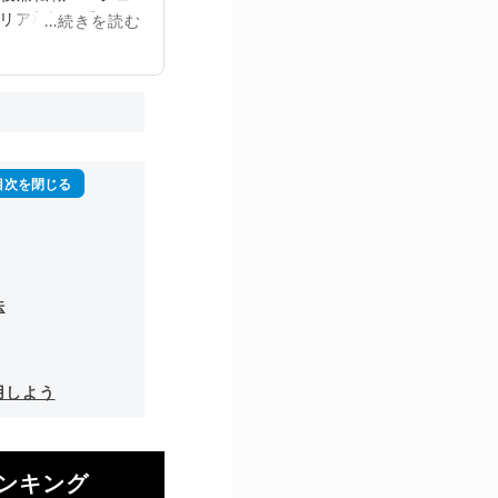
リア相談に乗る。
...続きを読む
再生回数は2,000
法
用しよう
ンキング