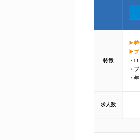
▶特
▶プ
特徴
・I
・プ
・年
求人数