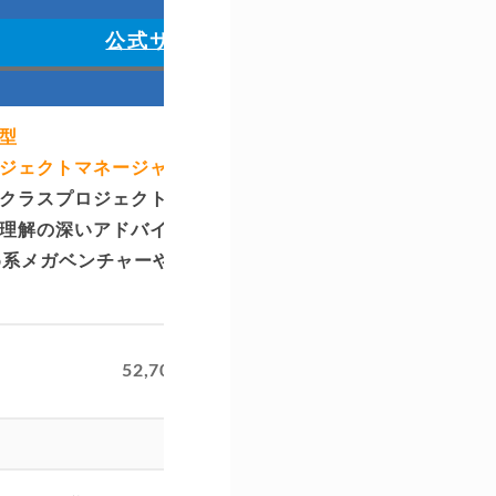
公式サイト
型
▶特化
ジェクトマネージャー向け
▶プロ
クラスプロジェクトマネージャー求人に強い
・20代
理解の深いアドバイザー
化
b系メガベンチャーやSaaS企業とのパイプが
・大手
・手厚
52,700件