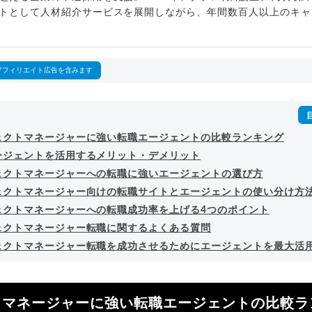
トとして人材紹介サービスを展開しながら、年間数百人以上のキャ
outubeチャンネル「
末永雄大 / すべらない転職エージェント
」の総
回以上。著書「
成功する転職面接
」「
キャリアロジック
」
詳細プロフィール
（
amazon
）
アフィリエイト広告を含みます
ェクトマネージャーに強い転職エージェントの比較ランキング
ージェントを活用するメリット・デメリット
ェクトマネージャーへの転職に強いエージェントの選び方
ェクトマネージャー向けの転職サイトとエージェントの使い分け方
ェクトマネージャーへの転職成功率を上げる4つのポイント
ェクトマネージャー転職に関するよくある質問
ェクトマネージャー転職を成功させるためにエージェントを最大活
トマネージャーに強い転職エージェントの比較ラ