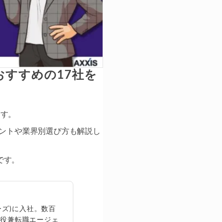
すすめの17社を
ます。
イントや業界別選び方も解説し
です。
ズ)に入社。数百
締役兼転職エージェ