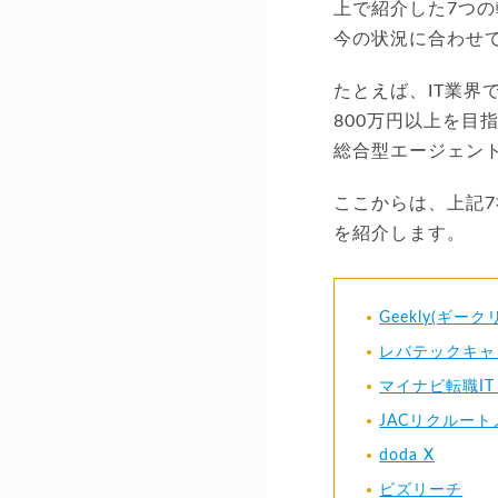
上で紹介した7つ
今の状況に合わせ
たとえば、IT業
800万円以上を
総合型エージェン
ここからは、上記7
を紹介します。
Geekly(ギーク
レバテックキャ
マイナビ転職IT 
JACリクルート
doda X
ビズリーチ