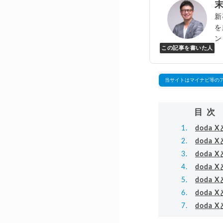
新
を
ン
この記事を書いた人
Y
万
▸
当サイトはマイナビ等の
目次
doda
doda
doda
doda
doda
doda
doda