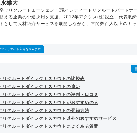
末永雄大
卒でリクルートエージェント(現インディードリクルートパートナー
超える企業の中途採用を支援。2012年アクシス(株)設立、代表取
トとして人材紹介サービスを展開しながら、年間数百人以上のキャ
outubeチャンネル「
末永雄大 / すべらない転職エージェント
」の総
回以上。著書「
成功する転職面接
」「
キャリアロジック
」
詳細プロフィール
（
amazon
）
アフィリエイト広告を含みます
 Xとリクルートダイレクトスカウトの比較表
 Xとリクルートダイレクトスカウトの違い
 Xとリクルートダイレクトスカウトの評判・口コミ
 Xとリクルートダイレクトスカウトがおすすめの人
 Xとリクルートダイレクトスカウトの登録方法
 Xとリクルートダイレクトスカウト以外のおすすめサービス
 Xとリクルートダイレクトスカウトによくある質問