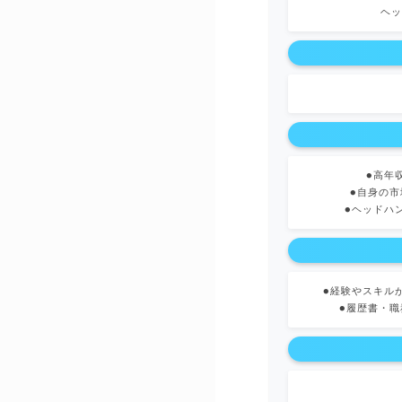
ヘッ
●高年
●自身の
●ヘッドハ
●経験やスキル
●履歴書・