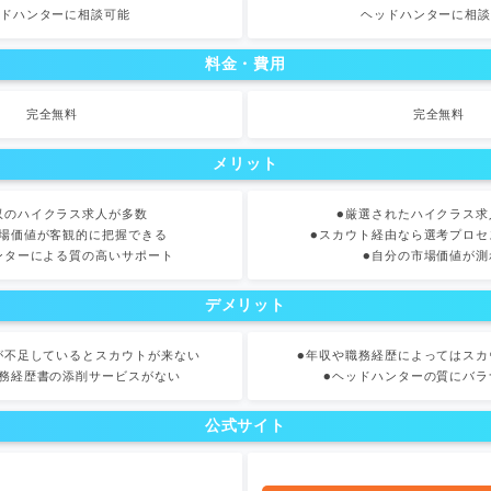
ドハンターに相談可能
ヘッドハンターに相
料金・費用
完全無料
完全無料
メリット
収のハイクラス求人が多数
●厳選されたハイクラス求
市場価値が客観的に把握できる
●スカウト経由なら選考プロセ
ンターによる質の高いサポート
●自分の市場価値が測
デメリット
が不足しているとスカウトが来ない
●年収や職務経歴によってはスカ
職務経歴書の添削サービスがない
●ヘッドハンターの質にバラ
公式サイト