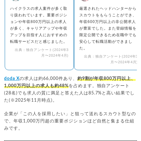
ハイクラスの求人案件が多く取
厳選されたヘッドハンターから
り扱われています。重要ポジシ
スカウトをもらうことができ、
ョンや年収800万円以上の求人
年収600万円以上の非公開求人
が多く、キャリアアップや年収
が豊富でした。また登録情報を
アップを目指す人におすすめの
限定公開できるため在職中でも
転職サービスだと感じました。
安心して転職活動ができまし
た。
出典：独自アンケート(2024年3
月〜2024年4月)
出典：独自アンケート(2024年3
月〜2024年4月)
doda X
の求人は約66,000件あり、
約9割が年収800万円以上、
1,000万円以上の求人も約48%
を占めます。独自アンケート
(28名)でも求人の質に満足と答えた人は85.7%と高い結果でし
た(※2025年11月時点)。
企業が「この人を採用したい」と狙って送れるスカウト型なの
で、年収1,000万円超の重要ポジションほど自然と集まる仕組
みです。