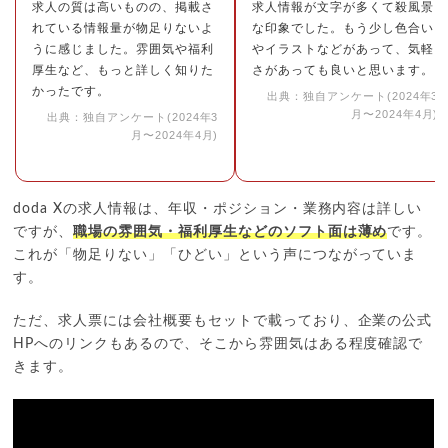
求人の質は高いものの、掲載さ
求人情報が文字が多くて殺風景
れている情報量が物足りないよ
な印象でした。もう少し色合い
うに感じました。雰囲気や福利
やイラストなどがあって、気軽
厚生など、もっと詳しく知りた
さがあっても良いと思います。
かったです。
出典：独自アンケート(2024年3
月〜2024年4月)
出典：独自アンケート(2024年3
月〜2024年4月)
doda Xの求人情報は、年収・ポジション・業務内容は詳しい
ですが、
職場の雰囲気・福利厚生などのソフト面は薄め
です。
これが「物足りない」「ひどい」という声につながっていま
す。
ただ、求人票には会社概要もセットで載っており、企業の公式
HPへのリンクもあるので、そこから雰囲気はある程度確認で
きます。