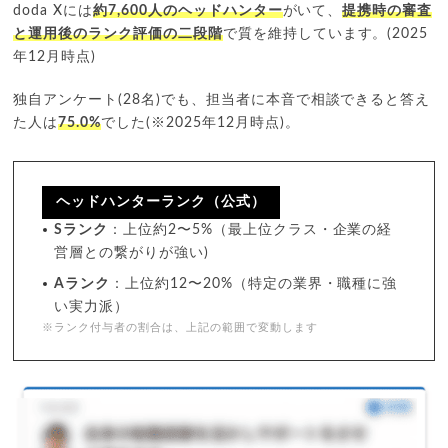
doda Xには
約7,600人のヘッドハンター
がいて、
提携時の審査
と運用後のランク評価の二段階
で質を維持しています。(2025
年12月時点)
独自アンケート(28名)でも、担当者に本音で相談できると答え
た人は
75.0%
でした(※2025年12月時点)。
ヘッドハンターランク（公式）
Sランク
：上位約2〜5%（最上位クラス・企業の経
営層との繋がりが強い)
Aランク
：上位約12〜20%（特定の業界・職種に強
い実力派）
※ランク付与者の割合は、上記の範囲で変動します