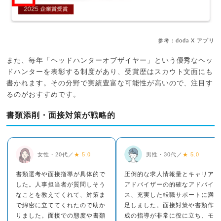
参考：doda X アプリ
また、毎年「ヘッドハンターオブザイヤー」という優秀なヘッ
ドハンターを表彰する制度があり、受賞歴はスカウト文面にも
書かれます。その分野で実績豊富な可能性が高いので、注目す
るのがおすすめです。
書類添削・面接対策が戦略的
女性・20代／
★ 5.0
男性・30代／
★ 5.0
書類選考や面接指導が具体的で
圧倒的な求人情報量とキャリア
した。人事担当者が質問しそう
アドバイザーの的確なアドバイ
なことを教えてくれて、対策ま
ス、充実した転職サポートに満
で綿密に立ててくれたので助か
足しました。面接対策や書類作
りました。面接での態度や書類
成の指導が非常に役に立ち、モ