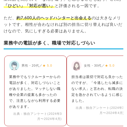
「ひどい」「対応が悪い」
と評価される一因です。
ただ、
約7,600人のヘッドハンターと出会える
のは大きなメリ
ットです。相性が合わなければ別の担当に切り替えれば良いだ
けなので、気にしすぎる必要はありません。
業務中の電話が多く、職場で対応しづらい
男性・20代／
★ 5.0
女性・30代／
★ 5.0
業務中でもリクルーターからの
担当者は親切で対応も良かった
電話が多く、対応しづらいこと
のですが、「今逃したら滅多に
がありました。マッチしない職
ない求人」と言われ、転職の決
種や企業の提案も多かったの
定を急かされているように感じ
で、注意しながら利用する必要
ました。
があります。
出典：独自アンケート(2024年3
月〜2024年4月)
出典：独自アンケート(2024年3
月〜2024年4月)