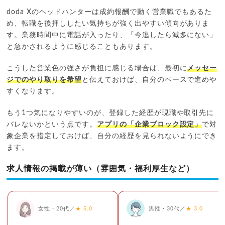
doda Xのヘッドハンターは成約報酬で動く営業職でもあるた
め、転職を後押ししたい気持ちが強く出やすい傾向がありま
す。業務時間中に電話が入ったり、「今逃したら滅多にない」
と急かされるように感じることもあります。
こうした営業色の強さが負担に感じる場合は、最初に
メッセー
ジでのやり取りを希望
と伝えておけば、自分のペースで進めや
すくなります。
もう1つ気になりやすいのが、登録した経歴が現職や取引先に
バレないかという点です。
アプリの「企業ブロック設定」
で対
象企業を指定しておけば、自分の経歴を見られないようにでき
ます。
求人情報の掲載が薄い（雰囲気・福利厚生など）
女性・20代／
★ 5.0
男性・30代／
★ 3.0