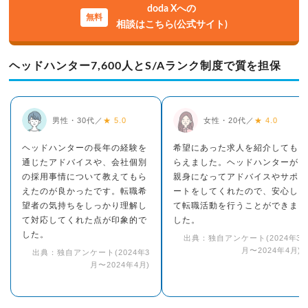
doda Xへの
相談はこちら(公式サイト)
ヘッドハンター7,600人とS/Aランク制度で質を担保
男性・30代／
★ 5.0
女性・20代／
★ 4.0
ヘッドハンターの長年の経験を
希望にあった求人を紹介しても
通じたアドバイスや、会社個別
らえました。ヘッドハンターが
の採用事情について教えてもら
親身になってアドバイスやサポ
えたのが良かったです。転職希
ートをしてくれたので、安心し
望者の気持ちをしっかり理解し
て転職活動を行うことができま
て対応してくれた点が印象的で
した。
した。
出典：独自アンケート(2024年3
月〜2024年4月)
出典：独自アンケート(2024年3
月〜2024年4月)