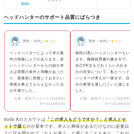
doda
ヘッドハンターのサポート品質にばらつき
男性・30代／
★ 4.0
男性・40代／
★ 4.0
ヘッドハンターによって求人案
相性の悪いヘッドハンターもい
件の情報にムラがあります。若
ます。職務経歴書の書き方で、
いヘッドハンターからの紹介求
自己PR文をどれくらい入れる
人は実際の条件と乖離があった
かの目安について、私とヘッド
り、面接前に把握しておきたい
ハンターの考えが一致せず、自
情報を教えてもらえなかった点
分の希望を通しにくいと感じま
が不満でした。
した。
出典：独自アンケート(2024年3
出典：独自アンケート(2024年3
月〜2024年4月)
月〜2024年4月)
doda Xのスカウトは
「この求人もどうですか？」と求人とセ
ットで届く
のが基本です。求人に興味があるだけなのに必要以
上に話を聞かれて「なんか違う」と感じることもあり、これが