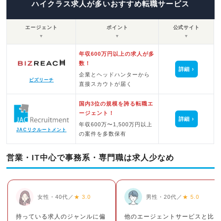
ハイクラス求人が多いおすすめ転職サービス
エージェント
ポイント
公式サイト
▼
▼
▼
年収600万円以上の求人が多
数！
詳細
企業とヘッドハンターから
ビズリーチ
直接スカウトが届く
国内3位の規模を誇る転職エ
ージェント！
詳細
年収600万〜1,500万円以上
JACリクルートメント
の案件を多数保有
営業・IT中心で事務系・専門職は求人少なめ
女性・40代／
★ 3.0
男性・20代／
★ 5.0
持っている求人のジャンルに偏
他のエージェントサービスと比