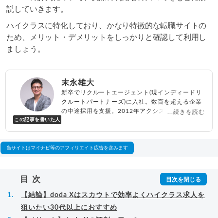
説していきます。
ハイクラスに特化しており、かなり特徴的な転職サイトの
ため、メリット・デメリットをしっかりと確認して利用し
ましょう。
末永雄大
新卒でリクルートエージェント(現インディードリ
クルートパートナーズ)に入社。数百を超える企業
の中途採用を支援。2012年アクシス(株)設立、代
...続きを読む
この記事を書いた人
表取締役兼転職エージェントとして人材紹介サー
ビスを展開しながら、年間数百人以上のキャリア
相談に乗る。Youtubeチャンネル「
末永雄大 / す
べらない転職エージェント
」の総再生回数は2,000
当サイトはマイナビ等のアフィリエイト広告を含みます
万回以上。著書「
成功する転職面接
」「
キャリア
ロジック
」
▸
詳細プロフィール
（
amazon
）
目次
【結論】doda Xはスカウトで効率よくハイクラス求人を
狙いたい30代以上におすすめ