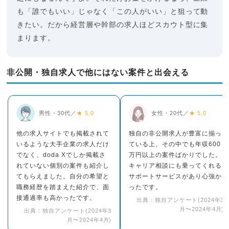
も「誰でもいい」じゃなく「この人がいい」と狙って動
きたい。だから経営層や幹部の求人ほどスカウト型に集
まります。
非公開・独自求人で他にはない案件と出会える
男性・30代／
★ 5.0
女性・20代／
★ 5.0
他の求人サイトでも掲載されて
独自の非公開求人が豊富に揃っ
いるような大手企業の求人だけ
ている上、その中でも年収600
でなく、doda Xでしか掲載さ
万円以上の案件ばかりでした。
れていない個別の案件も紹介し
キャリア相談にも乗ってくれる
てもらえました。自分の希望と
サポートサービスがあり心強か
職務経歴を踏まえた紹介で、面
ったです。
接通過率も高かったです。
出典：独自アンケート(2024年3
月〜2024年4月)
出典：独自アンケート(2024年3
月〜2024年4月)