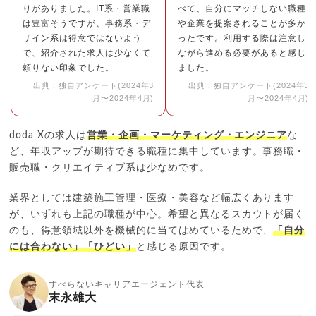
りがありました。IT系・営業職
べて、自分にマッチしない職種
は豊富そうですが、事務系・デ
や企業を提案されることが多か
ザイン系は得意ではないよう
ったです。利用する際は注意し
で、紹介された求人は少なくて
ながら進める必要があると感じ
頼りない印象でした。
ました。
出典：独自アンケート(2024年3
出典：独自アンケート(2024年3
月〜2024年4月)
月〜2024年4月)
doda Xの求人は
営業・企画・マーケティング・エンジニア
な
ど、年収アップが期待できる職種に集中しています。事務職・
販売職・クリエイティブ系は少なめです。
業界としては建築施工管理・医療・美容など幅広くあります
が、いずれも上記の職種が中心。希望と異なるスカウトが届く
のも、得意領域以外を機械的に当てはめているためで、
「自分
には合わない」「ひどい」
と感じる原因です。
すべらないキャリアエージェント代表
末永雄大