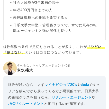
社会人経験が3年未満の若手
年収400万円台までの人
未経験職種への挑戦を希望する人
日系大手の中堅・管理職クラスで、すでに既存の転
職エージェントと強い関係を持つ人
経験年数の条件で足切りされることが多く、これが
「ひどい」
「使えない」
という口コミにつながっています。
すべらないキャリアエージェント代表
末永雄大
経験が浅いなら、まず
マイナビジョブ20's
や
doda
でキャ
リアを積んでから戻ってくる方が現実的です。日系大手
の役職クラスを狙うなら、
リクルートエージェント
や
JACリクルートメント
と併用するのが確実です。