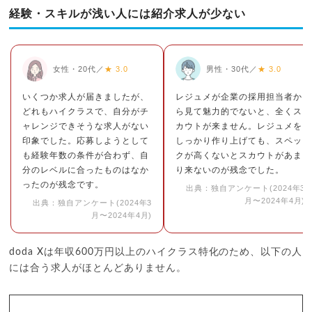
経験・スキルが浅い人には紹介求人が少ない
女性・20代／
★ 3.0
男性・30代／
★ 3.0
いくつか求人が届きましたが、
レジュメが企業の採用担当者か
どれもハイクラスで、自分がチ
ら見て魅力的でないと、全くス
ャレンジできそうな求人がない
カウトが来ません。レジュメを
印象でした。応募しようとして
しっかり作り上げても、スペッ
も経験年数の条件が合わず、自
クが高くないとスカウトがあま
分のレベルに合ったものはなか
り来ないのが残念でした。
ったのが残念です。
出典：独自アンケート(2024年3
月〜2024年4月)
出典：独自アンケート(2024年3
月〜2024年4月)
doda Xは年収600万円以上のハイクラス特化のため、以下の人
には合う求人がほとんどありません。