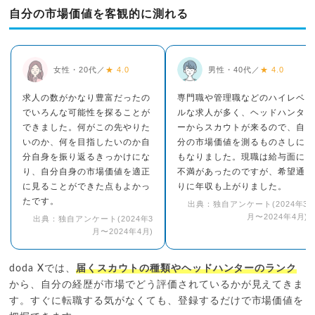
自分の市場価値を客観的に測れる
女性・20代／
★ 4.0
男性・40代／
★ 4.0
求人の数がかなり豊富だったの
専門職や管理職などのハイレベ
でいろんな可能性を探ることが
ルな求人が多く、ヘッドハンタ
できました。何がこの先やりた
ーからスカウトが来るので、自
いのか、何を目指したいのか自
分の市場価値を測るものさしに
分自身を振り返るきっかけにな
もなりました。現職は給与面に
り、自分自身の市場価値を適正
不満があったのですが、希望通
に見ることができた点もよかっ
りに年収も上がりました。
たです。
出典：独自アンケート(2024年3
月〜2024年4月)
出典：独自アンケート(2024年3
月〜2024年4月)
doda Xでは、
届くスカウトの種類やヘッドハンターのランク
から、自分の経歴が市場でどう評価されているかが見えてきま
す。すぐに転職する気がなくても、登録するだけで市場価値を