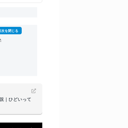
い
説｜ひどいって