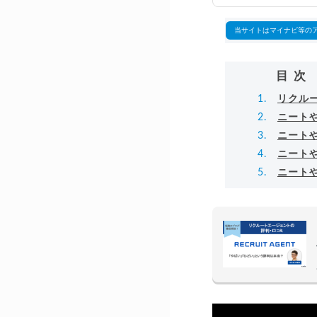
万
▸
当サイトはマイナビ等の
目次
リクル
ニート
ニート
ニート
ニート