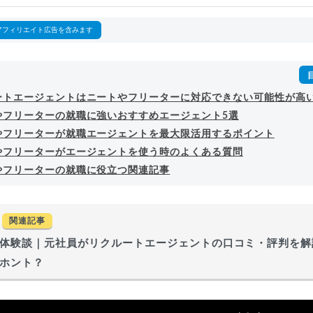
回以上。著書「
成功する転職面接
」「
キャリアロジック
」
詳細プロフィール
（
amazon
）
アフィリエイト広告を含みます
ートエージェントはニートやフリーターに対応できない可能性が高
やフリーターの就職に強いおすすめエージェント5選
やフリーターが就職エージェントを最大限活用するポイント
やフリーターがエージェントを使う時のよくある質問
やフリーターの就職に役立つ関連記事
関連記事
体験談｜元社員がリクルートエージェントの口コミ・評判を解
ホント？