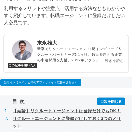
利用するメリットや注意点、活用する方法などもわかりや
すく紹介しています。転職エージェントに登録だけしたい
人必見です。
末永雄大
新卒でリクルートエージェント(現インディードリ
クルートパートナーズ)に入社。数百を超える企業
の中途採用を支援。2012年アクシス(株)設立、代
...続きを読む
この記事を書いた人
表取締役兼転職エージェントとして人材紹介サー
ビスを展開しながら、年間数百人以上のキャリア
相談に乗る。Youtubeチャンネル「
末永雄大 / す
べらない転職エージェント
」の総再生回数は2,000
当サイトはマイナビ等のアフィリエイト広告を含みます
万回以上。著書「
成功する転職面接
」「
キャリア
ロジック
」
▸
詳細プロフィール
（
amazon
）
目次
【結論】リクルートエージェントは登録だけでもOK！
リクルートエージェントに登録だけしておく3つのメリ
ット