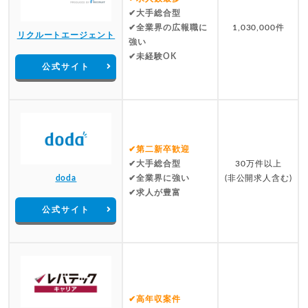
✔大手総合型
✔全業界の広報職に
1,030,000件
リクルートエージェント
強い
✔未経験OK
公式サイト
✔第二新卒歓迎
✔大手総合型
30万件以上
doda
✔全業界に強い
(非公開求人含む)
✔求人が豊富
公式サイト
✔高年収案件