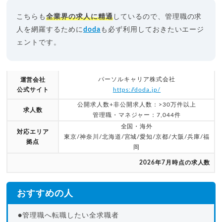
こちらも
全業界の求人に精通
しているので、管理職の求
人を網羅するために
doda
も必ず利用しておきたいエージ
ェントです。
パーソルキャリア株式会社
運営会社
公式サイト
https://doda.jp/
公開求人数+非公開求人数：>30万件以上
求人数
管理職・マネジャー：7,044件
全国・海外
対応エリア
東京/神奈川/北海道/宮城/愛知/京都/大阪/兵庫/福
拠点
岡
2026年7月時点の求人数
おすすめの人
●管理職へ転職したい全求職者