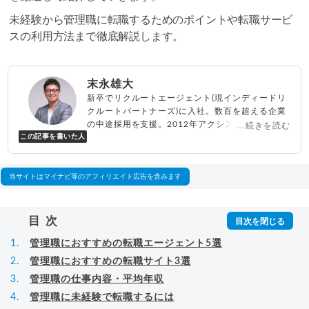
未経験から管理職に転職するためのポイントや転職サービ
スの利用方法まで徹底解説します。
末永雄大
新卒でリクルートエージェント(現インディードリ
クルートパートナーズ)に入社。数百を超える企業
の中途採用を支援。2012年アクシス(株)設立、代
...続きを読む
この記事を書いた人
表取締役兼転職エージェントとして人材紹介サー
ビスを展開しながら、年間数百人以上のキャリア
相談に乗る。Youtubeチャンネル「
末永雄大 / す
べらない転職エージェント
」の総再生回数は2,000
当サイトはマイナビ等のアフィリエイト広告を含みます
万回以上。著書「
成功する転職面接
」「
キャリア
ロジック
」
▸
詳細プロフィール
（
amazon
）
目次
管理職におすすめの転職エージェント5選
管理職におすすめの転職サイト3選
管理職の仕事内容・平均年収
管理職に未経験で転職するには