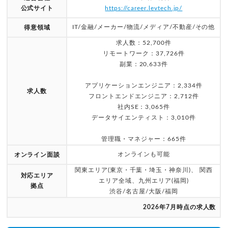
公式サイト
https://career.levtech.jp/
IT/金融/メーカー/物流/メディア/不動産/その他
得意領域
求人数：52,700件
リモートワーク：37,726件
副業：20,633件
アプリケーションエンジニア：2,334件
求人数
フロントエンドエンジニア：2,712件
社内SE：3,065件
データサイエンティスト：3,010件
管理職・マネジャー：665件
オンラインも可能
オンライン面談
関東エリア(東京・千葉・埼玉・神奈川)、 関西
対応エリア
エリア全域、九州エリア(福岡)
拠点
渋谷/名古屋/大阪/福岡
2026年7月時点の求人数