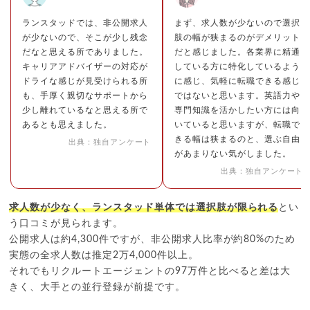
ランスタッドでは、非公開求人
まず、求人数が少ないので選択
が少ないので、そこが少し残念
肢の幅が狭まるのがデメリット
だなと思える所でありました。
だと感じました。各業界に精通
キャリアアドバイザーの対応が
している方に特化しているよう
ドライな感じが見受けられる所
に感じ、気軽に転職できる感じ
も、手厚く親切なサポートから
ではないと思います。英語力や
少し離れているなと思える所で
専門知識を活かしたい方には向
あるとも思えました。
いていると思いますが、転職で
きる幅は狭まるのと、選ぶ自由
出典：独自アンケート
があまりない気がしました。
出典：独自アンケート
求人数が少なく、ランスタッド単体では選択肢が限られる
とい
う口コミが見られます。
公開求人は約4,300件ですが、非公開求人比率が約80%のため
実態の全求人数は推定2万4,000件以上。
それでもリクルートエージェントの97万件と比べると差は大
きく、大手との並行登録が前提です。