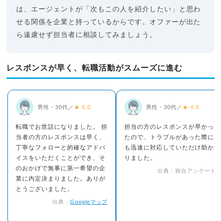
は、エージェントが「次もこの人を紹介したい」と思わ
せる関係を企業と持っているからです。オファーが出た
ら遠慮せず担当者に相談してみましょう。
レスポンスが早く、転職活動がスムーズに進む
男性・30代／
★ 5.0
男性・30代／
★ 4.0
転職でお世話になりました。 担
担当の方のレスポンスが早かっ
当者の方のレスポンスは早く、
たので、トラブルがあった際に
丁寧なフォローと的確なアドバ
も迅速に対応していただけ助か
イスをいただくことができ、そ
りました。
のおかげで無事に第一希望の企
出典：独自アンケート
業に内定決まりました。ありが
とうございました。
出典：
Googleマップ