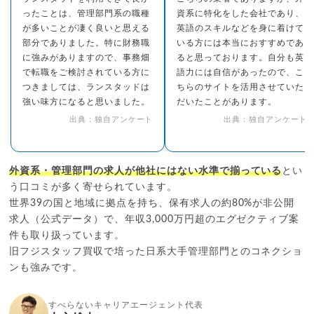
ったことは、管理部門系の職種
資系に特化をした会社であり、
が多いことが凄く良いと思える
英語のスキルなどを身に着けて
部分でありました。特に財務職
いる方には本当におすすめであ
に強みがありますので、事務畑
ると思っております。自分も英
で転職をご検討されている方に
語力には自信があったので、こ
つきましては、ランスタッドは
ちらのサイトを活用させていた
強い味方になると思いました。
だいたことがあります。
出典：独自アンケート
出典：独自アンケート
外資系・管理部門の求人が他社にはない水準で揃っている
とい
う口コミが多く寄せられています。
世界39の国と地域に拠点を持ち、保有求人の約80%が非公開
求人（公式データ）で、年収3,000万円超のエグゼクティブ案
件も取り扱っています。
旧フジスタッフ買収で培った日系大手管理部門とのコネクショ
ンも強みです。
すべらないキャリアエージェント代表