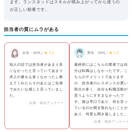
ます。ランスタッドはスキルが積み上がってから使うの
が正しい順番です。
担当者の質にムラがある
女性・30代／
★ 2.0
男性・30代／
★ 2.0
知人の話では担当者があまり良
最終的にはこちらの業者では自
くなかったと言っていてあまり
分は転職はしなかったです。こ
求人の量をも多くなかったし教
ちらのデメリットであります
えてくれたらそのあとはご自身
が、担当者のレスポンスが悪い
でみたいな感じと言っていまし
部分が多く、自分も転職活動が
た。
思うようにすすまなかったで
す。後は早口であり、何を言っ
出典：独自アンケート
ているのか聞き取れないことが
あり、何度も聞き返しました。
出典：独自アンケート