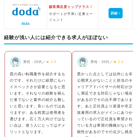
顧客満足度トップクラス！
詳細
サポートが手厚い定番エー
ジェント
doda
経験が浅い人には紹介できる求人がほぼない
男性・20代／
★ 2.0
男性・20代／
★ 2.0
質の高い転職案件を紹介するも
悪かった点としては以外にも非
のです。それだけに経歴にもハ
公開求人がないことと担当のキ
イスペックさが必要となると思
ャリアアドバイザーの対応が少
います。それなりの経験を積ん
し満足できる対応じゃない場合
だ者でないと案件の紹介も難し
があるのでその点不満でありま
いと思います。良いものではあ
す。あと正社員より派遣や非正
りますが、ある程度は使用者を
規雇用の求人がメインにあつか
選びます。広く万人向けではな
っているので正社員を希望され
い点は、使う人にとってはデメ
ている方は希望の職種がない可
リットとなります。
能性があるのでその点少し残念