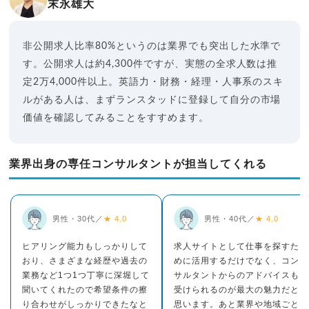
末永雄大
非公開求人比率80%というのは業界でも突出した水準で
す。公開求人は約4,300件ですが、実態の全求人数は推
定2万4,000件以上。英語力・財務・経理・人事系のスキ
ルがある人は、まずランスタッドに登録して自分の市場
価値を確認してみることをすすめます。
業界出身の専任コンサルタントが担当してくれる
男性・30代／
★ 4.0
男性・40代／
★ 4.0
ヒアリング能力もしっかりして
求人サイトとして仕事を探すた
おり、さまざまな経歴や過去の
めに活用するだけでなく、コン
業務など1つ1つ丁寧に深堀して
サルタントからのアドバイスも
聞いてくれたので希望条件の擦
受けられるのが最大の魅力だと
り合わせがしっかりできたなと
思います。あと業界や地域ごと