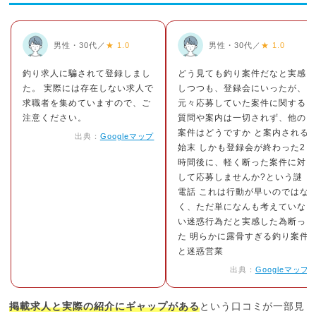
男性・30代／
★ 1.0
男性・30代／
★ 1.0
釣り求人に騙されて登録しまし
どう見ても釣り案件だなと実感
た。 実際には存在しない求人で
しつつも、登録会にいったが、
求職者を集めていますので、ご
元々応募していた案件に関する
注意ください。
質問や案内は一切されず、他の
案件はどうですか と案内される
出典：
Googleマップ
始末 しかも登録会が終わった2
時間後に、軽く断った案件に対
して応募しませんか?という謎
電話 これは行動が早いのではな
く、ただ単になんも考えていな
い迷惑行為だと実感した為断っ
た 明らかに露骨すぎる釣り案件
と迷惑営業
出典：
Googleマップ
掲載求人と実際の紹介にギャップがある
という口コミが一部見