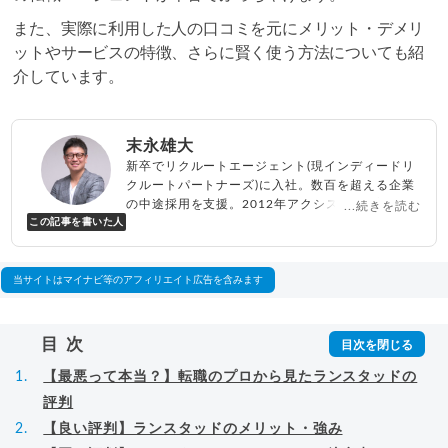
また、実際に利用した人の口コミを元にメリット・デメリ
ットやサービスの特徴、さらに賢く使う方法についても紹
介しています。
末永雄大
新卒でリクルートエージェント(現インディードリ
クルートパートナーズ)に入社。数百を超える企業
の中途採用を支援。2012年アクシス(株)設立、代
...続きを読む
この記事を書いた人
表取締役兼転職エージェントとして人材紹介サー
ビスを展開しながら、年間数百人以上のキャリア
相談に乗る。Youtubeチャンネル「
末永雄大 / す
べらない転職エージェント
」の総再生回数は2,000
当サイトはマイナビ等のアフィリエイト広告を含みます
万回以上。著書「
成功する転職面接
」「
キャリア
ロジック
」
▸
詳細プロフィール
（
amazon
）
目次
【最悪って本当？】転職のプロから見たランスタッドの
評判
【良い評判】ランスタッドのメリット・強み