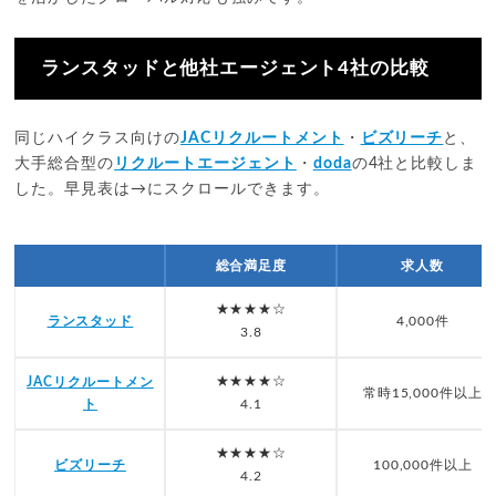
ランスタッドと他社エージェント4社の比較
同じハイクラス向けの
JACリクルートメント
・
ビズリーチ
と、
大手総合型の
リクルートエージェント
・
doda
の4社と比較しま
した。早見表は→にスクロールできます。
総合満足度
求人数
★★★★☆
ランスタッド
4,000件
3.8
★★★★☆
JACリクルートメン
常時15,000件以上
ト
4.1
★★★★☆
ビズリーチ
100,000件以上
4.2