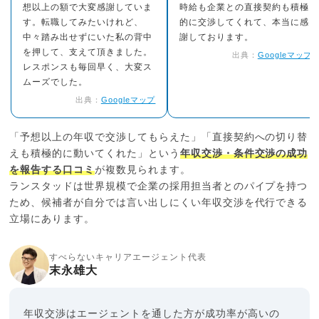
想以上の額で大変感謝していま
時給も企業との直接契約も積極
す。転職してみたいけれど、
的に交渉してくれて、本当に感
中々踏み出せずにいた私の背中
謝しております。
を押して、支えて頂きました。
出典：
Googleマップ
レスポンスも毎回早く、大変ス
ムーズでした。
出典：
Googleマップ
「予想以上の年収で交渉してもらえた」「直接契約への切り替
えも積極的に動いてくれた」という
年収交渉・条件交渉の成功
を報告する口コミ
が複数見られます。
ランスタッドは世界規模で企業の採用担当者とのパイプを持つ
ため、候補者が自分では言い出しにくい年収交渉を代行できる
立場にあります。
すべらないキャリアエージェント代表
末永雄大
年収交渉はエージェントを通した方が成功率が高いの