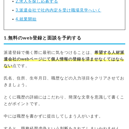
2.求人を探し応募する
3.派遣会社で社内内定を受け職場見学へいく
4.就業開始
1.無料のweb登録と面談を予約する
派遣登録で働く際に最初に気をつけることは、
希望する人材派
遣会社のwebページにて個人情報の登録を済ませなくてはなら
ない
点です。
氏名、住所、生年月日、職歴などの入力項目をクリアさせてお
きましょう。
とくに職歴の詳細にはこだわり、簡潔な文章を意識して書くこ
とがポイントです。
中には職歴を書かずに提出してしまう人がいます。
すると、職務経歴虚偽という判断をされてしまいかねません。