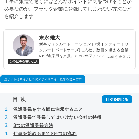
上手に派遣で働くにはどんなポイントに気をつけることが
必要なのか、ブラック企業に登録してしまわない方法など
も紹介します！
末永雄大
新卒でリクルートエージェント(現インディードリ
クルートパートナーズ)に入社。数百を超える企業
の中途採用を支援。2012年アクシス(株)設立、代
...続きを読む
この記事を書いた人
表取締役兼転職エージェントとして人材紹介サー
ビスを展開しながら、年間数百人以上のキャリア
相談に乗る。Youtubeチャンネル「
末永雄大 / す
べらない転職エージェント
」の総再生回数は2,000
当サイトはマイナビ等のアフィリエイト広告を含みます
万回以上。著書「
成功する転職面接
」「
キャリア
ロジック
」
▸
詳細プロフィール
（
amazon
）
目次
派遣登録をする際に注意すること
派遣登録で登録してはいけない会社の特徴
3つの派遣登録方法
仕事を始めるまでの4つの流れ