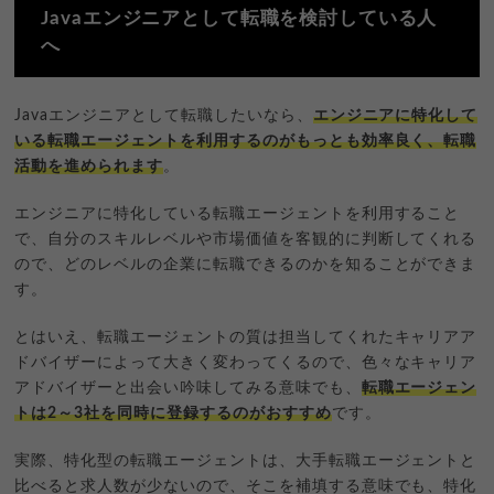
Javaエンジニアとして転職を検討している人
へ
Javaエンジニアとして転職したいなら、
エンジニアに特化して
いる転職エージェントを利用するのがもっとも効率良く、転職
活動を進められます
。
エンジニアに特化している転職エージェントを利用すること
で、自分のスキルレベルや市場価値を客観的に判断してくれる
ので、どのレベルの企業に転職できるのかを知ることができま
す。
とはいえ、転職エージェントの質は担当してくれたキャリアア
ドバイザーによって大きく変わってくるので、色々なキャリア
アドバイザーと出会い吟味してみる意味でも、
転職エージェン
トは2～3社を同時に登録するのがおすすめ
です。
実際、特化型の転職エージェントは、大手転職エージェントと
比べると求人数が少ないので、そこを補填する意味でも、特化