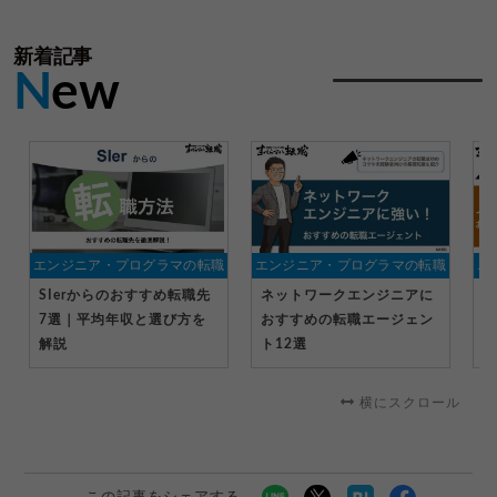
新着記事
N
ew
エンジニア・プログラマの転職
エンジニア・プログラマの転職
エ
SIerからのおすすめ転職先
ネットワークエンジニアに
イ
7選｜平均年収と選び方を
おすすめの転職エージェン
す
解説
ト12選
選
を
横にスクロール