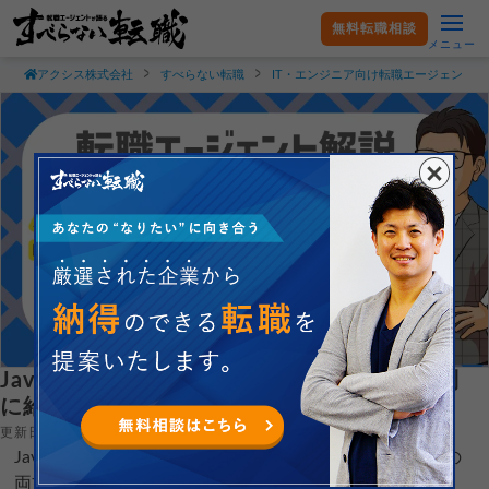
無料転職相談
メニュー
アクシス株式会社
すべらない転職
IT・エンジニア向け転職エージェント
Javaエンジニアの年収が高い理由は？言語別
に給与を比較して解説
更新日：2026.04.14
Javaエンジニアの年収について、正社員とフリーランスの
両方の平均を紹介しています！