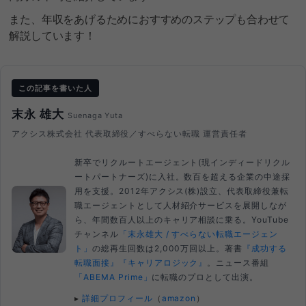
また、年収をあげるためにおすすめのステップも合わせて
解説しています！
この記事を書いた人
末永 雄大
Suenaga Yuta
アクシス株式会社 代表取締役／すべらない転職 運営責任者
新卒でリクルートエージェント(現インディードリクル
ートパートナーズ)に入社。数百を超える企業の中途採
用を支援。2012年アクシス(株)設立、代表取締役兼転
職エージェントとして人材紹介サービスを展開しなが
ら、年間数百人以上のキャリア相談に乗る。YouTube
チャンネル
「末永雄大 / すべらない転職エージェン
ト」
の総再生回数は2,000万回以上。著書
『成功する
転職面接』
『キャリアロジック』
。ニュース番組
「ABEMA Prime」
に転職のプロとして出演。
▸
詳細プロフィール
（
amazon
）