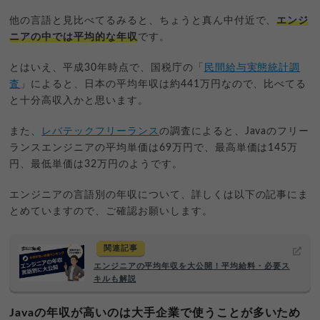
他の言語と見比べてるみると、ちょうと真ん中付近で、
エンジ
ニアの中では平均的な年収
です。
とはいえ、平成30年時点で、国税庁の「
民間給与実態統計調
査
」によると、日本の平均年収は約441万円なので、比べてる
と十分高収入かと思います。
また、
レバテックフリーランス
の調査によると、Javaのフリー
ランスエンジニアの平均単価は69万円で、最高単価は145万
円、最低単価は32万円のようです。
エンジニアの言語別の年収について、詳しくは以下の記事にま
とめていますので、ご確認お願いします。
関連記事
エンジニアの平均年収を大公開！平均給料・必要ス
キルも解説
Javaの年収が高いのは大手企業で使うことが多いため