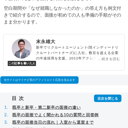
空白期間や「なぜ就職しなかったのか」の答え方も例文付
きで紹介するので、面接が初めての人も準備の手順がその
まま分かります。
末永雄大
新卒でリクルートエージェント(現インディードリ
クルートパートナーズ)に入社。数百を超える企業
の中途採用を支援。2012年アクシス(株)設立、代
...続きを読む
この記事を書いた人
表取締役兼転職エージェントとして人材紹介サー
ビスを展開しながら、年間数百人以上のキャリア
相談に乗る。Youtubeチャンネル「
末永雄大 / す
べらない転職エージェント
」の総再生回数は2,000
当サイトはマイナビ等のアフィリエイト広告を含みます
万回以上。著書「
成功する転職面接
」「
キャリア
ロジック
」
▸
詳細プロフィール
（
amazon
）
目次
既卒と新卒・第二新卒の面接の違い
既卒の面接でよく聞かれる10の質問と回答例
既卒の面接当日の流れ｜入室から退室まで