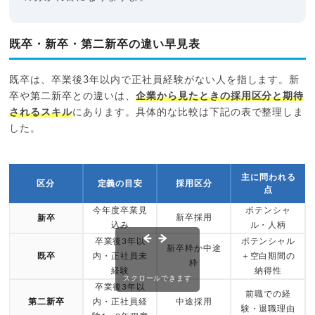
既卒・新卒・第二新卒の違い早見表
既卒は、卒業後3年以内で正社員経験がない人を指します。新
卒や第二新卒との違いは、
企業から見たときの採用区分と期待
されるスキル
にあります。具体的な比較は下記の表で整理しま
した。
主に問われる
区分
定義の目安
採用区分
点
今年度卒業見
ポテンシャ
新卒採用
新卒
込み
ル・人柄
卒業後3年以
ポテンシャル
新卒枠か中途
既卒
内・正社員未
＋空白期間の
枠
経験
納得性
スクロールできます
卒業後3年以
前職での経
第二新卒
内・正社員経
中途採用
験・退職理由