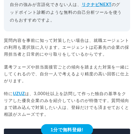
自分の強みが言語化できない人は、
リクナビNEXT
のグ
ッドポイント診断のような無料の自己分析ツールを使う
のもおすすめですよ。
質問内容を事前に知って対策したい場合は、就職エージェント
の利用も選択肢に入ります。エージェントは応募先の企業の採
用担当者と日常的にやり取りをしているからです。
選考フェーズや担当面接官ごとの傾向を踏まえた対策を一緒に
してくれるので、自分一人で考えるより精度の高い回答に仕上
がります。
特に
UZUZ
は、3,000社以上を訪問して作った独自の基準をク
リアした優良企業のみを紹介しているのが特徴です。質問傾向
まで踏み込んで対策したい人は、登録だけでも済ませておくと
相談がスムーズです。
1分で無料登録!