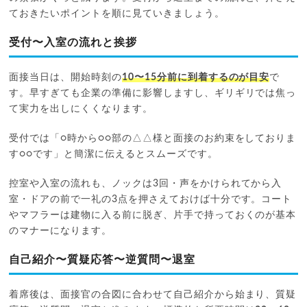
ておきたいポイントを順に見ていきましょう。
受付〜入室の流れと挨拶
面接当日は、開始時刻の
10〜15分前に到着するのが目安
で
す。早すぎても企業の準備に影響しますし、ギリギリでは焦っ
て実力を出しにくくなります。
受付では「○時から○○部の△△様と面接のお約束をしておりま
す○○です」と簡潔に伝えるとスムーズです。
控室や入室の流れも、ノックは3回・声をかけられてから入
室・ドアの前で一礼の3点を押さえておけば十分です。コート
やマフラーは建物に入る前に脱ぎ、片手で持っておくのが基本
のマナーになります。
自己紹介〜質疑応答〜逆質問〜退室
着席後は、面接官の合図に合わせて自己紹介から始まり、質疑