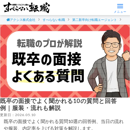
メニュー
アクシス株式会社
すべらない転職
第二新卒向け転職エージェント
既
既卒の面接でよく聞かれる10の質問と回答
例｜服装・流れも解説
更新日：2026.05.10
既卒の面接でよく聞かれる質問10選の回答例、当日の流れ
や服装、内定率を上げる対策を解説します。