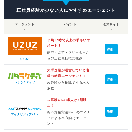
正社員経験が少ない人におすすめエージェント
エージェント
ポイント
公式サイト
▼
▼
▼
平均12時間以上の手厚いサ
ポート！
詳細
高卒・既卒・フリーターか
らの正社員転職に強み
UZUZ
大手企業が運営している老
舗の転職エージェント！
詳細
未経験から挑戦できる求人
ハタラクティブ
多数
未経験OKの求人が7割以
上！
詳細
新卒支援実績No.1のマイナ
マイナビジョブ20’s
ビによる20代向けエージェ
ント