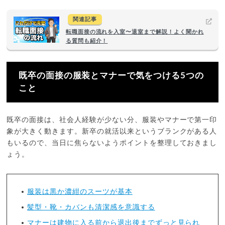
関連記事
転職面接の流れを入室〜退室まで解説！よく聞かれ
る質問も紹介！
既卒の面接の服装とマナーで気をつける5つの
こと
既卒の面接は、社会人経験が少ない分、服装やマナーで第一印
象が大きく動きます。新卒の就活以来というブランクがある人
もいるので、当日に焦らないようポイントを整理しておきまし
ょう。
服装は黒か濃紺のスーツが基本
髪型・靴・カバンも清潔感を意識する
マナーは建物に入る前から退出後までずっと見られ