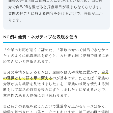
面接の評価項目は質問ごとに分かれているため、自己紹
介で自己PRを混ぜると採点項目が埋まらなくなります。
質問の枠ごとに答える内容を分けるだけで、評価が上が
ります。
NG例4.他責・ネガティブな表現を使う
「企業の対応が悪くて辞めた」「家族のせいで就活できなかっ
た」のように他責表現を使うと、入社後も同じ姿勢で職場に適
応できないと判断されます。
自分の事情を伝えるときは、原因を他人や環境に置かず、
自分
の選択として語る形に変える
のが基本です。たとえば「家族の
介護があり就活を見送りました」を「家族の状況を優先する判
断をして就活の時期を後ろにずらしました」に変えるだけで、
主体性のある人物像に切り替わります。
自己紹介の表現を変えただけで通過率が上がるケースは多く、
独学で気づきにくい落とし穴でもあります。第三者の目で添削