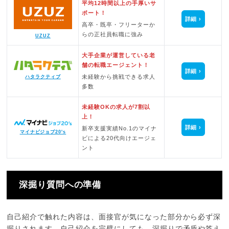
平均12時間以上の手厚いサ
ポート！
詳細
高卒・既卒・フリーターか
らの正社員転職に強み
UZUZ
大手企業が運営している老
舗の転職エージェント！
詳細
未経験から挑戦できる求人
ハタラクティブ
多数
未経験OKの求人が7割以
上！
詳細
新卒支援実績No.1のマイナ
マイナビジョブ20's
ビによる20代向けエージェ
ント
深掘り質問への準備
自己紹介で触れた内容は、面接官が気になった部分から必ず深
掘りされます。自己紹介を完璧にしても、深掘りで矛盾や答え