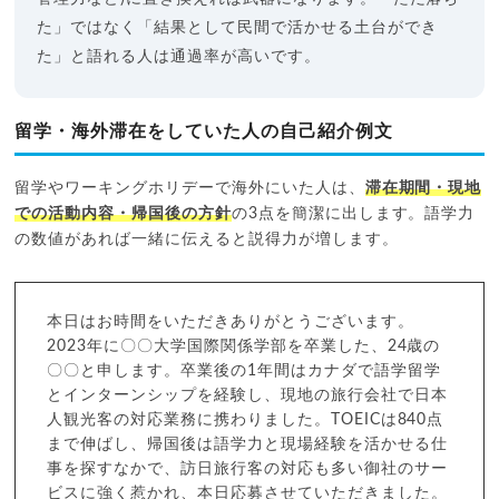
た」ではなく「結果として民間で活かせる土台ができ
た」と語れる人は通過率が高いです。
留学・海外滞在をしていた人の自己紹介例文
留学やワーキングホリデーで海外にいた人は、
滞在期間・現地
での活動内容・帰国後の方針
の3点を簡潔に出します。語学力
の数値があれば一緒に伝えると説得力が増します。
本日はお時間をいただきありがとうございます。
2023年に〇〇大学国際関係学部を卒業した、24歳の
〇〇と申します。卒業後の1年間はカナダで語学留学
とインターンシップを経験し、現地の旅行会社で日本
人観光客の対応業務に携わりました。TOEICは840点
まで伸ばし、帰国後は語学力と現場経験を活かせる仕
事を探すなかで、訪日旅行客の対応も多い御社のサー
ビスに強く惹かれ、本日応募させていただきました。