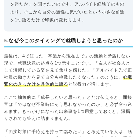
を得たか」を聞きたいのです。アルバイト経験そのもの
より、そこから自分の適性に気づいたという小さな前進
を1つ語るだけで印象は変わります。
5.なぜ今このタイミングで就職しようと思ったのか
最後は、4で語った「卒業から現在まで」の活動と矛盾しない
形で、就職決意の起点を1つ示すことです。「友人が社会人と
して活躍している姿を見て焦りを感じた」「アルバイト先で正
社員の働き方を見て自分も挑戦したくなった」のように、
心境
変化のきっかけを具体的に語る
と説得力が増します。
ここで抽象的に「成長したいと思った」とだけ伝えると、面接
官は「ではなぜ卒業時にそう思わなかったのか」と必ず突っ込
みます。きっかけになった出来事を1つ用意しておくと、深掘
りされても答えに詰まりません。
「面接対策に手応えを持って臨みたい」と考えている人は、既