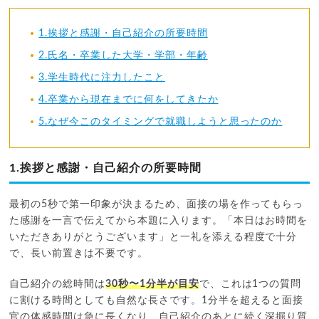
1.挨拶と感謝・自己紹介の所要時間
2.氏名・卒業した大学・学部・年齢
3.学生時代に注力したこと
4.卒業から現在までに何をしてきたか
5.なぜ今このタイミングで就職しようと思ったのか
1.挨拶と感謝・自己紹介の所要時間
最初の5秒で第一印象が決まるため、面接の場を作ってもらっ
た感謝を一言で伝えてから本題に入ります。「本日はお時間を
いただきありがとうございます」と一礼を添える程度で十分
で、長い前置きは不要です。
自己紹介の総時間は
30秒〜1分半が目安
で、これは1つの質問
に割ける時間としても自然な長さです。1分半を超えると面接
官の体感時間は急に長くなり、自己紹介のあとに続く深掘り質