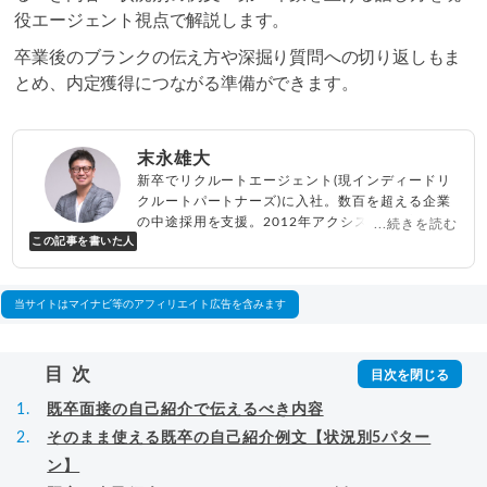
役エージェント視点で解説します。
卒業後のブランクの伝え方や深掘り質問への切り返しもま
とめ、内定獲得につながる準備ができます。
末永雄大
新卒でリクルートエージェント(現インディードリ
クルートパートナーズ)に入社。数百を超える企業
の中途採用を支援。2012年アクシス(株)設立、代
...続きを読む
この記事を書いた人
表取締役兼転職エージェントとして人材紹介サー
ビスを展開しながら、年間数百人以上のキャリア
相談に乗る。Youtubeチャンネル「
末永雄大 / す
べらない転職エージェント
」の総再生回数は2,000
当サイトはマイナビ等のアフィリエイト広告を含みます
万回以上。著書「
成功する転職面接
」「
キャリア
ロジック
」
▸
詳細プロフィール
（
amazon
）
目次
既卒面接の自己紹介で伝えるべき内容
そのまま使える既卒の自己紹介例文【状況別5パター
ン】