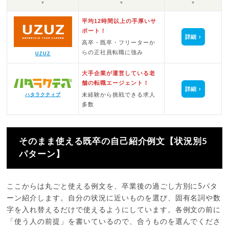
▼
▼
▼
平均12時間以上の手厚いサ
ポート！
詳細
高卒・既卒・フリーターか
らの正社員転職に強み
UZUZ
大手企業が運営している老
舗の転職エージェント！
詳細
未経験から挑戦できる求人
ハタラクティブ
多数
そのまま使える既卒の自己紹介例文【状況別5
パターン】
ここからは丸ごと使える例文を、卒業後の過ごし方別に5パタ
ーン紹介します。自分の状況に近いものを選び、固有名詞や数
字を入れ替えるだけで使えるようにしています。各例文の前に
「使う人の前提」を書いているので、合うものを選んでくださ