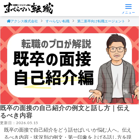
メニュー
アクシス株式会社
すべらない転職
第二新卒向け転職エージェント
既
既卒の面接の自己紹介の例文と話し方｜伝え
るべき内容
更新日：2026.05.15
既卒の面接で自己紹介をどう話せばいいか悩む人へ。伝え
るべき内容・状況別の例文・第一印象を上げる話し方を現