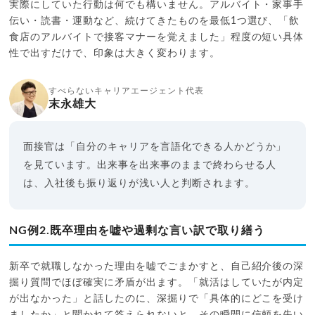
実際にしていた行動は何でも構いません。アルバイト・家事手
伝い・読書・運動など、続けてきたものを最低1つ選び、「飲
食店のアルバイトで接客マナーを覚えました」程度の短い具体
性で出すだけで、印象は大きく変わります。
すべらないキャリアエージェント代表
末永雄大
面接官は「自分のキャリアを言語化できる人かどうか」
を見ています。出来事を出来事のままで終わらせる人
は、入社後も振り返りが浅い人と判断されます。
NG例2.既卒理由を嘘や過剰な言い訳で取り繕う
新卒で就職しなかった理由を嘘でごまかすと、自己紹介後の深
掘り質問でほぼ確実に矛盾が出ます。「就活はしていたが内定
が出なかった」と話したのに、深掘りで「具体的にどこを受け
ましたか」と聞かれて答えられないと、その瞬間に信頼を失い