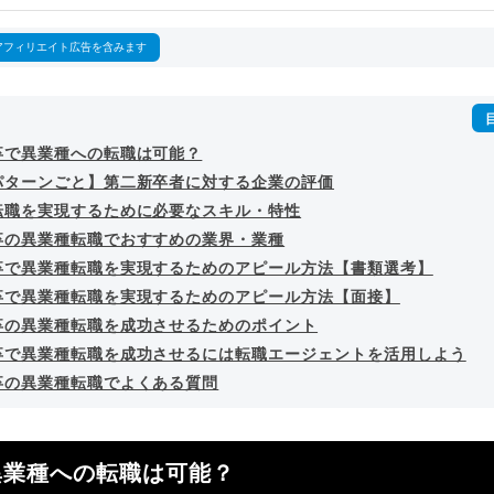
回以上。著書「
成功する転職面接
」「
キャリアロジック
」
詳細プロフィール
（
amazon
）
アフィリエイト広告を含みます
卒で異業種への転職は可能？
パターンごと】第二新卒者に対する企業の評価
転職を実現するために必要なスキル・特性
卒の異業種転職でおすすめの業界・業種
卒で異業種転職を実現するためのアピール方法【書類選考】
卒で異業種転職を実現するためのアピール方法【面接】
卒の異業種転職を成功させるためのポイント
卒で異業種転職を成功させるには転職エージェントを活用しよう
卒の異業種転職でよくある質問
異業種への転職は可能？