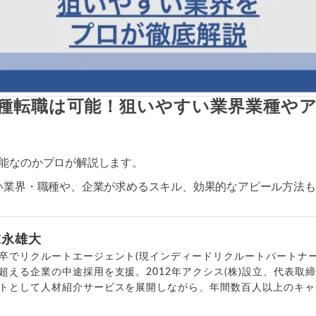
種転職は可能！狙いやすい業界業種や
能なのかプロが解説します。
い業界・職種や、企業が求めるスキル、効果的なアピール方法
末永雄大
卒でリクルートエージェント(現インディードリクルートパートナー
超える企業の中途採用を支援。2012年アクシス(株)設立、代表取
トとして人材紹介サービスを展開しながら、年間数百人以上のキャ
outubeチャンネル「
末永雄大 / すべらない転職エージェント
」の総