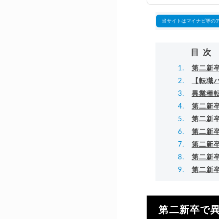
万
▸
当サイトはマイナビ等の
目次
第二新
【転職
異業種
第二新
第二新
第二新
第二新
第二新
第二新
第二新卒で