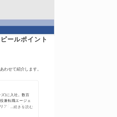
アピールポイント
もあわせて紹介します。
ズ)に入社。数百
締役兼転職エージェ
リア相談に乗る。
...続きを読む
再生回数は2,000