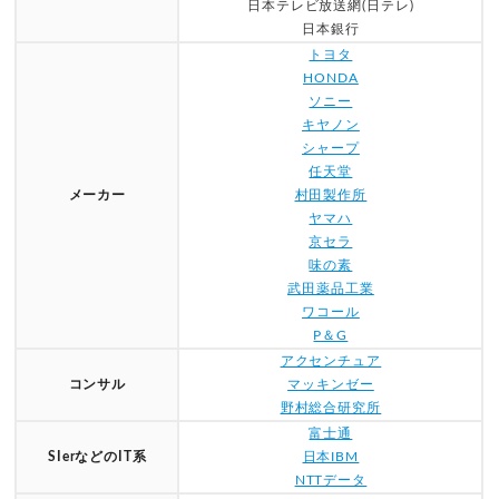
日本テレビ放送網(日テレ)
日本銀行
トヨタ
HONDA
ソニー
キヤノン
シャープ
任天堂
メーカー
村田製作所
ヤマハ
京セラ
味の素
武田薬品工業
ワコール
P＆G
アクセンチュア
コンサル
マッキンゼー
野村総合研究所
富士通
SIerなどのIT系
日本IBM
NTTデータ