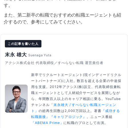
す。
また、第二新卒の転職でおすすめの転職エージェントも紹
介するので、参考にしてみてください。
この記事を書いた人
末永 雄大
Suenaga Yuta
アクシス株式会社 代表取締役／すべらない転職 運営責任者
新卒でリクルートエージェント(現インディードリクル
ートパートナーズ)に入社。数百を超える企業の中途採
用を支援。2012年アクシス(株)設立、代表取締役兼転
職エージェントとして人材紹介サービスを展開しなが
ら、年間数百人以上のキャリア相談に乗る。YouTube
チャンネル
「末永雄大 / すべらない転職エージェン
ト」
の総再生回数は2,000万回以上。著書
『成功する
転職面接』
『キャリアロジック』
。ニュース番組
「ABEMA Prime」
に転職のプロとして出演。