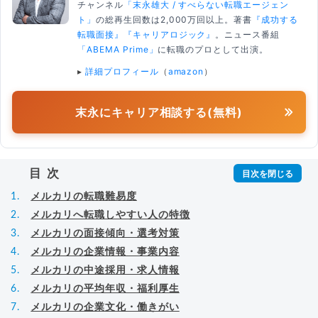
チャンネル
「末永雄大 / すべらない転職エージェン
ト」
の総再生回数は2,000万回以上。著書
『成功する
転職面接』
『キャリアロジック』
。ニュース番組
「ABEMA Prime」
に転職のプロとして出演。
▸
詳細プロフィール
（
amazon
）
末永にキャリア相談する(無料)
目次
メルカリの転職難易度
メルカリへ転職しやすい人の特徴
メルカリの面接傾向・選考対策
メルカリの企業情報・事業内容
メルカリの中途採用・求人情報
メルカリの平均年収・福利厚生
メルカリの企業文化・働きがい