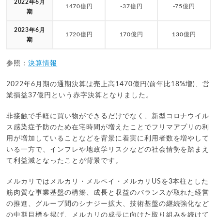
2022年6月
1470億円
-37億円
-75億円
期
2023年6月
1720億円
170億円
130億円
期
参照：
決算情報
2022年6月期の通期決算は売上高1470億円(前年比18%増)、営
業損益37億円という赤字決算となりました。
非接触で手軽に買い物ができるだけでなく、新型コロナウイル
ス感染症予防のため在宅時間が増えたことでフリマアプリの利
用が増加していることなどを背景に着実に利用者数を増やして
いる一方で、インフレや地政学リスクなどの社会情勢を踏まえ
て利益減となったことが背景です。
メルカリではメルカリ・メルペイ・メルカリUSを3本柱とした
筋肉質な事業基盤の構築、成長と収益のバランスが取れた経営
の推進、グループ間のシナジー拡大、技術基盤の継続強化など
の中期目標を掲げ、メルカリの成長に向けた取り組みを続けて