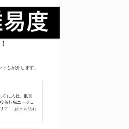
！
ントも紹介します。
ズ)に入社。数百
締役兼転職エージェ
リア相談に乗る。
...続きを読む
再生回数は2,000