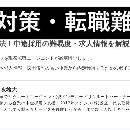
法！中途採用の難易度・求人情報を解説
ツを現役転職エージェントが徹底解説します。
や求人情報、採用倍率の高い企業から内定獲得するためのポイ
末永雄大
卒でリクルートエージェント(現インディードリクルートパートナー
超える企業の中途採用を支援。2012年アクシス(株)設立、代表取
トとして人材紹介サービスを展開しながら、年間数百人以上のキャ
outubeチャンネル「
末永雄大 / すべらない転職エージェント
」の総
回以上。著書「
成功する転職面接
」「
キャリアロジック
」
詳細プロフィール
（
amazon
）