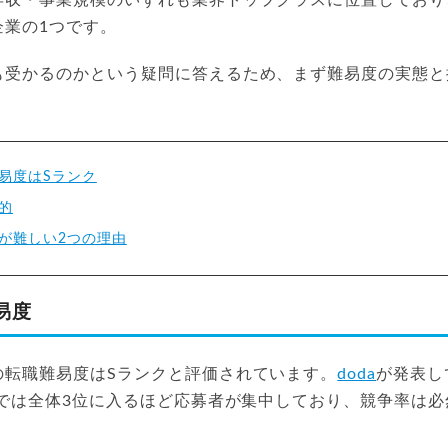
企業の1つです。
も受かるのかという疑問に答えるため、まず難易度の実態と
易度はSランク
的
が難しい2つの理由
易度
の転職難易度はSランクと評価されています。
doda
が発表し
25では全体3位に入るほど応募者が集中しており、競争率は