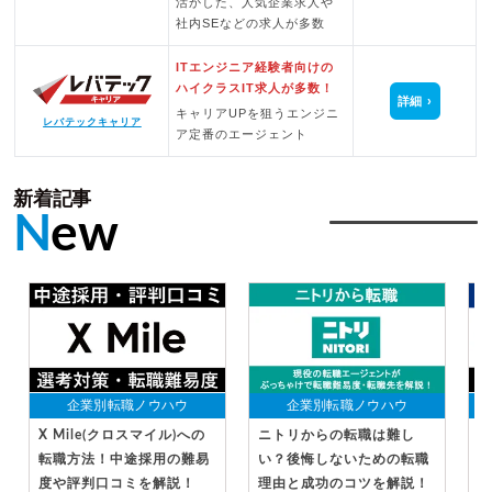
活かした、人気企業求人や
社内SEなどの求人が多数
ITエンジニア経験者向けの
ハイクラスIT求人が多数！
詳細
キャリアUPを狙うエンジニ
レバテックキャリア
ア定番のエージェント
新着記事
N
ew
企業別転職ノウハウ
企業別転職ノウハウ
X Mile(クロスマイル)への
ニトリからの転職は難し
セ
転職方法！中途採用の難易
い？後悔しないための転職
法
度や評判口コミを解説！
理由と成功のコツを解説！
判