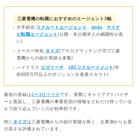
三菱電機の転職におすすめのエージェント3軸
大手総合:
リクルートエージェント
、
doda
、
マイナ
ビ転職エージェント
(公開・非公開求人の網羅性が高
い)
メーカー特化:
タイズ
(アナログマッチングⓇで三菱
電機からの紹介実績も多数)
ハイクラス:
ビズリーチ
、
JACリクルートメント
(年
収800万円以上のポジションを直接スカウト)
最初の登録は
2〜3社で十分
です。実際にキャリアアドバイザ
ーと面談し、三菱電機の事業部別の情報をどれだけ持っている
かで絞り込んでいくのが効率的です。
特に
タイズ
は三菱電機からの紹介実績が長く、企業側からも質
の高さを評価されています。