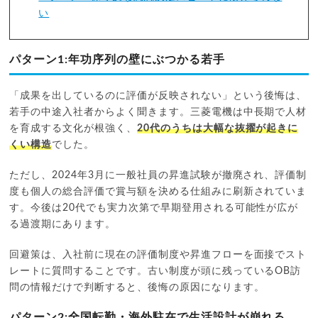
い
パターン1:年功序列の壁にぶつかる若手
「成果を出しているのに評価が反映されない」という後悔は、
若手の中途入社者からよく聞きます。三菱電機は中長期で人材
を育成する文化が根強く、
20代のうちは大幅な抜擢が起きに
くい構造
でした。
ただし、2024年3月に一般社員の昇進試験が撤廃され、評価制
度も個人の総合評価で賞与額を決める仕組みに刷新されていま
す。今後は20代でも実力次第で早期登用される可能性が広が
る過渡期にあります。
回避策は、入社前に現在の評価制度や昇進フローを面接でスト
レートに質問することです。古い制度が頭に残っているOB訪
問の情報だけで判断すると、後悔の原因になります。
パターン2:全国転勤・海外駐在で生活設計が崩れる