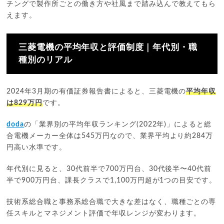
チングで製作所ごとの働き方や社風まで踏み込んで教えてもら
えます。
三菱電機の平均年収と評価制度｜年代別・職
種別のリアル
2024年3月期の有価証券報告書によると、三菱電機の
平均年収
は829万円
です。
doda
の「業界別の平均年収ランキング(2022年)」によると総
合電機メーカー全体は545万円なので、業界平均より約284万
円高い水準です。
年代別に見ると、30代前半で700万円台、30代後半〜40代前
半で900万円台、課長クラスで1,100万円超が1つの目安です。
技術系総合職と事務系総合職で大きな差はなく、職種ごとの専
任スキルとマネジメント評価で年収レンジが変わります。