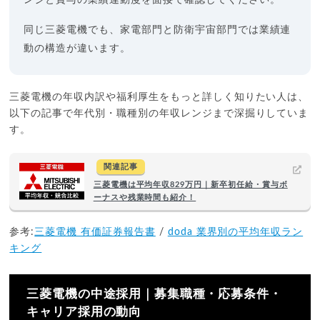
同じ三菱電機でも、家電部門と防衛宇宙部門では業績連
動の構造が違います。
三菱電機の年収内訳や福利厚生をもっと詳しく知りたい人は、
以下の記事で年代別・職種別の年収レンジまで深掘りしていま
す。
関連記事
三菱電機は平均年収829万円｜新卒初任給・賞与ボ
ーナスや残業時間も紹介！
参考:
三菱電機 有価証券報告書
/
doda 業界別の平均年収ラン
キング
三菱電機の中途採用｜募集職種・応募条件・
キャリア採用の動向