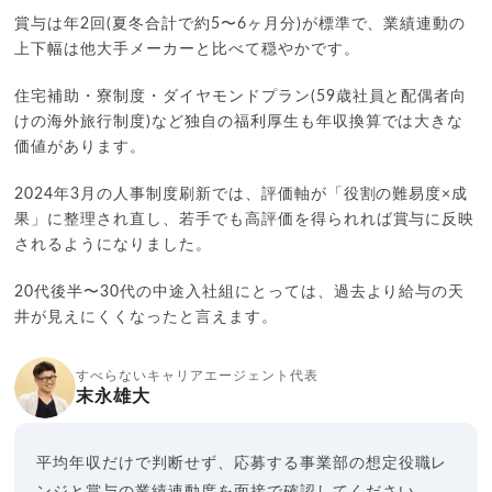
賞与は年2回(夏冬合計で約5〜6ヶ月分)が標準で、業績連動の
上下幅は他大手メーカーと比べて穏やかです。
住宅補助・寮制度・ダイヤモンドプラン(59歳社員と配偶者向
けの海外旅行制度)など独自の福利厚生も年収換算では大きな
価値があります。
2024年3月の人事制度刷新では、評価軸が「役割の難易度×成
果」に整理され直し、若手でも高評価を得られれば賞与に反映
されるようになりました。
20代後半〜30代の中途入社組にとっては、過去より給与の天
井が見えにくくなったと言えます。
すべらないキャリアエージェント代表
末永雄大
平均年収だけで判断せず、応募する事業部の想定役職レ
ンジと賞与の業績連動度を面接で確認してください。