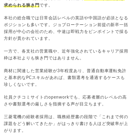
求められる狭き門
です。
本社の総合職では日常会話レベルの英語や中国語が必須となる
ポジションも多いです。ジョブローテーション前提の新卒一括
採用が中心の会社のため、中途は即戦力をピンポイントで採る
方針が貫かれています。
一方で、各支社の営業職や、近年強化されているキャリア採用
枠は本社よりも狭き門ではありません。
商材に関連した営業経験が3年程度あり、普通自動車運転免許
と基本的なPCスキルがあれば、書類選考を通過するケースも
珍しくないです。
社員クチコミサイトのopenworkでも、応募者層のレベルの高
さや書類選考の厳しさを指摘する声が目立ちます。
三菱電機の経験者採用は、職務経歴書の段階で「これまで何の
課題をどう解いてきたか」がはっきり書ける人ほど突破率が上
がります。