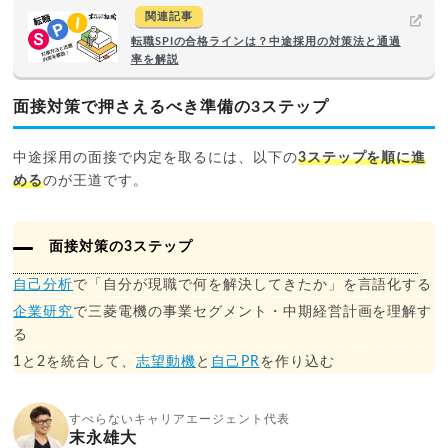
関連記事
転職SPIの合格ラインは？中途採用の対策法と通過
率を解説
面接対策で押さえるべき準備の3ステップ
中途採用の面接で内定を取るには、以下の
3ステップを順に進
める
のが王道です。
面接対策の3ステップ
自己分析
で「自分が現職で何を解決してきたか」を言語化する
企業研究
で三菱電機の事業セグメント・中期経営計画を理解す
る
1と2を統合して、
志望動機
と
自己PR
を作り込む
すべらないキャリアエージェント代表
末永雄大