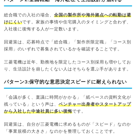
総合職での入社の場合、
全国の製作所や海外拠点への転勤は避
けにくい
です。家族の事情や住宅購入のタイミングと合わず、
入社後に後悔する人が一定数います。
回避策は、応募時点で「総合職」「製作所限定職」「コース別
採用」のいずれで募集されているかを確認することです。
三菱電機は近年、勤務地を限定したコース別採用も増やしてお
り、生活設計を崩したくない人はそちらを選ぶ手があります。
パターン3:保守的な意思決定スピードに耐えられない
「会議が多く、稟議に時間がかかる」「紙ベースの資料文化が
残っている」という声は、
ベンチャー出身者やスタートアップ
から入社した中途社員に多い後悔
です。
回避策は、自分が三菱電機に求めるものが「スピード」なのか
「事業規模の大きさ」なのかを整理しておくことです。