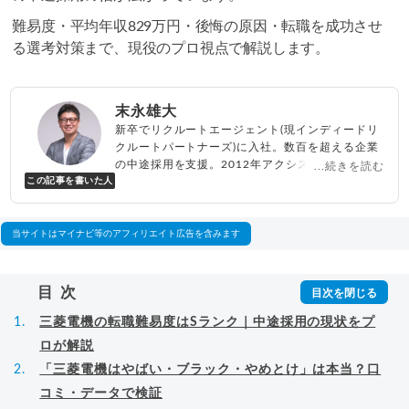
難易度・平均年収829万円・後悔の原因・転職を成功させ
る選考対策まで、現役のプロ視点で解説します。
末永雄大
新卒でリクルートエージェント(現インディードリ
クルートパートナーズ)に入社。数百を超える企業
の中途採用を支援。2012年アクシス(株)設立、代
...続きを読む
この記事を書いた人
表取締役兼転職エージェントとして人材紹介サー
ビスを展開しながら、年間数百人以上のキャリア
相談に乗る。Youtubeチャンネル「
末永雄大 / す
べらない転職エージェント
」の総再生回数は2,000
当サイトはマイナビ等のアフィリエイト広告を含みます
万回以上。著書「
成功する転職面接
」「
キャリア
ロジック
」
▸
詳細プロフィール
（
amazon
）
目次
三菱電機の転職難易度はSランク｜中途採用の現状をプ
ロが解説
「三菱電機はやばい・ブラック・やめとけ」は本当？口
コミ・データで検証