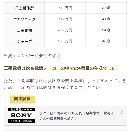
733万円
36歳
日立製作所
719万円
41歳
パナソニック
669万円
34歳
三菱電機
588万円
40歳
シャープ
出典：エンゲージ会社の評判
三菱電機は総合電機メーカーの中では4番目の年収でした
。
ただ、平均年収は正社員比率や売上業績によって変わってくる
ため、上記の年収比較は参考程度で見てください。
関連記事
ソニーは平均年収1118万円｜給与水準・賞与ボー
ナスや残業時間も紹介！