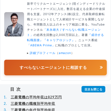
新卒でリクルートエージェント(現インディードリクル
ートパートナーズ)に入社。数百を超える企業の中途採
用を支援。2012年アクシス(株)設立、代表取締役兼転
職エージェントとして人材紹介サービスを展開しなが
ら、年間数百人以上のキャリア相談に乗る。YouTube
チャンネル
「末永雄大 / すべらない転職エージェン
ト」
の総再生回数は2,000万回以上。著書
『成功する
転職面接』
『キャリアロジック』
。ニュース番組
「ABEMA Prime」
に転職のプロとして出演。
▸
詳細プロフィール
（
amazon
）
すべらないエージェントに相談する
目次
三菱電機の平均年収は829万円
三菱電機の職種別平均年収
三菱電機の年代別平均年収