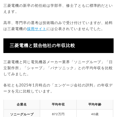
三菱電機の新卒の初任給は学部卒、修士了ともに標準的だとい
えます。
高卒、専門卒の選考は技術職のみで受け付けていますが、給料
は三菱電機の
採用サイト
には公表されていませんでした。
三菱電機と競合他社の年収比較
三菱電機と同じ電気機器メーカー業界「ソニーグループ」「日
立製作所」「シャープ」「パナソニック」との平均年収を比較
してみました。
各社とも2025年1月時点の「エンゲージ会社の評判」の年収デ
ータを元に比較しています。
企業名
平均年収
平均年齢
872万円
40歳
ソニーグループ