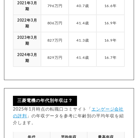
2021年3月
796万円
40.7歳
16.6年
期
2022年3月
806万円
41.4歳
16.9年
期
2023年3月
827万円
41.3歳
16.9年
期
2024年3月
829万円
41.4歳
16.7年
期
三菱電機の年代別年収は？
2025年1月時点の転職口コミサイト「
エンゲージ会社
の評判
」の年収データを参考に年齢別の平均年収を紹
介します。
年代
平均年収
最高年収