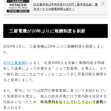
日立製作所は平均年収935万円｜新卒初任給・賞
与ボーナスや残業時間も紹介！
三菱電機が20年ぶりに報酬制度を刷新
2024年3月に、三菱電機は20年ぶりに報酬制度を刷新しまし
た。
日刊工業新聞
によると、社員6000人を対象に職務内容を明確
化して成果によって評価する「ジョブ型雇用」を導入し、また
一般社員にはこれまでずっとおこなってきた昇進試験を撤廃す
ると発表しました。
また、賞与については部門の事業業績に基づいて支給されてい
た加算部分を廃止し、個人の総合評価だけで賞与額を決定する
仕組みとなったため、
年功序列をなくしていこうという姿勢
が
見られます。