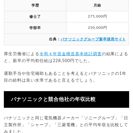
学歴
月給
275,000円
修士了
250,000円
学部卒
出典：
パナソニックグループ新卒採用サイト
厚生労働省による
令和４年賃金構造基本統計調査
の結果による
と、新卒の平均初任給は228,500円でした。
通勤手当や住宅補助もあることを考えるとパナソニックの1年
目の給料は良い水準であると言えるでしょう。
パナソニックと競合他社の年収比較
パナソニックと同じ電気機器メーカー「ソニーグループ」「日
立製作所」「シャープ」「三菱電機」との平均年収を比較して
みました。