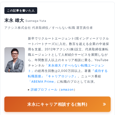
この記事を書いた人
末永 雄大
Suenaga Yuta
アクシス株式会社 代表取締役／すべらない転職 運営責任者
新卒でリクルートエージェント(現インディードリクル
ートパートナーズ)に入社。数百を超える企業の中途採
用を支援。2012年アクシス(株)設立、代表取締役兼転
職エージェントとして人材紹介サービスを展開しなが
ら、年間数百人以上のキャリア相談に乗る。YouTube
チャンネル
「末永雄大 / すべらない転職エージェン
ト」
の総再生回数は2,000万回以上。著書
『成功する
転職面接』
『キャリアロジック』
。ニュース番組
「ABEMA Prime」
に転職のプロとして出演。
▸
詳細プロフィール
（
amazon
）
末永にキャリア相談する(無料)