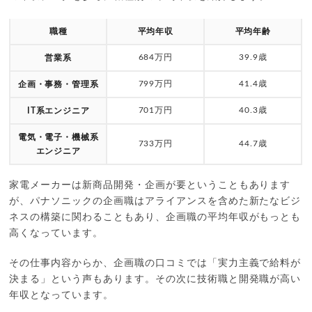
職種
平均年収
平均年齢
684万円
39.9歳
営業系
799万円
41.4歳
企画・事務・管理系
701万円
40.3歳
IT系エンジニア
電気・電子・機械系
733万円
44.7歳
エンジニア
家電メーカーは新商品開発・企画が要ということもあります
が、パナソニックの企画職はアライアンスを含めた新たなビジ
ネスの構築に関わることもあり、企画職の平均年収がもっとも
高くなっています。
その仕事内容からか、企画職の口コミでは「実力主義で給料が
決まる」という声もあります。その次に技術職と開発職が高い
年収となっています。