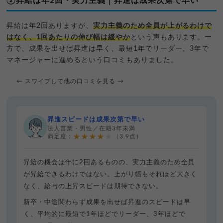
②昇給は年2回・実力主義｜昇進は成果次第で早い
昇給は年2回ありますが、
実力主義のため全員が上がるわけで
はなく、1回あたりの伸び幅は緩やか
という声もあります。一
方で、成果を出せば昇進は早く、最短1年でリーダー、3年で
マネージャーに進めるという口コミもありました。
← スワイプして他の口コミを見る →
昇進スピードは成果次第で早い
法人営業・男性／在籍3年未満
★★★★★
満足度：
（3.9点）
昇給の機会は年に2回あるものの、実力主義のため全員
が昇給できるわけではない。上がり幅もそれほど大きく
なく、給与の上昇スピードは期待できない。
新卒・中途関わらず成果を出せば昇進のスピードは早
く、平均的に最短で1年ほどでリーダー、3年ほどで