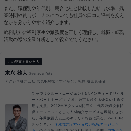
また、職種別や年代別、競合他社と比較した給与水準、残
業時間や賞与ボーナスについても社員の口コミ評判を交え
ながら分かりやすく紹介します。
給料以外に福利厚生や激務度を正しく理解し、就職・転職
活動の際の企業分析として役立ててください。
この記事を書いた人
末永 雄大
Suenaga Yuta
アクシス株式会社 代表取締役／すべらない転職 運営責任者
新卒でリクルートエージェント(現インディードリクル
ートパートナーズ)に入社。数百を超える企業の中途採
用を支援。2012年アクシス(株)設立、代表取締役兼転
職エージェントとして人材紹介サービスを展開しなが
ら、年間数百人以上のキャリア相談に乗る。YouTube
チャンネル
「末永雄大 / すべらない転職エージェン
ト」
の総再生回数は2,000万回以上。著書
『成功する