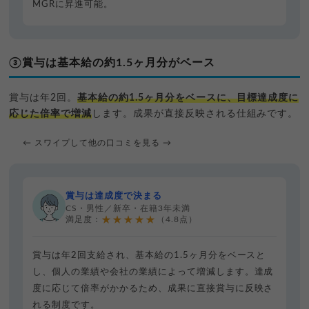
MGRに昇進可能。
③賞与は基本給の約1.5ヶ月分がベース
賞与は年2回。
基本給の約1.5ヶ月分をベースに、目標達成度に
応じた倍率で増減
します。成果が直接反映される仕組みです。
← スワイプして他の口コミを見る →
賞与は達成度で決まる
CS・男性／新卒・在籍3年未満
★★★★★
満足度：
（4.8点）
賞与は年2回支給され、基本給の1.5ヶ月分をベースと
し、個人の業績や会社の業績によって増減します。達成
度に応じて倍率がかかるため、成果に直接賞与に反映さ
れる制度です。