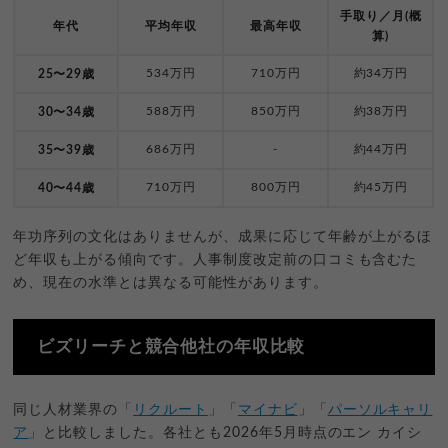
手取り／月(概
年代
平均年収
最高年収
算)
534万円
710万円
約34万円
25〜29歳
588万円
850万円
約38万円
30〜34歳
686万円
-
約44万円
35〜39歳
710万円
800万円
約45万円
40〜44歳
年功序列の文化はありませんが、成果に応じて年齢が上がるほ
ど年収も上がる傾向です。人事制度改定前の口コミも含むた
め、現在の水準とは異なる可能性があります。
ビズリーチと競合他社の年収比較
同じ人材業界の「
リクルート
」「
マイナビ
」「
パーソルキャリ
ア
」と比較しました。各社とも2026年5月時点のエン カイシ