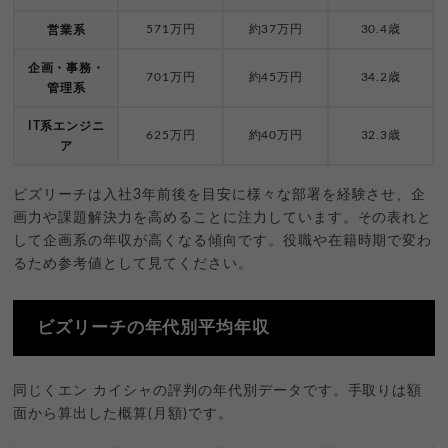
571万円
約37万円
30.4歳
営業系
企画・事務・
701万円
約45万円
34.2歳
管理系
IT系エンジニ
625万円
約40万円
32.3歳
ア
ビズリーチは入社3年前後を目安に様々な部署を経験させ、企
画力や課題解決力を高めることに注力しています。その表れと
して企画系の年収が高くなる傾向です。役職や在籍時期で変わ
るため参考値として見てください。
ビズリーチの年代別平均年収
同じくエン カイシャの評判の年代別データです。手取りは額
面から算出した概算(月額)です。