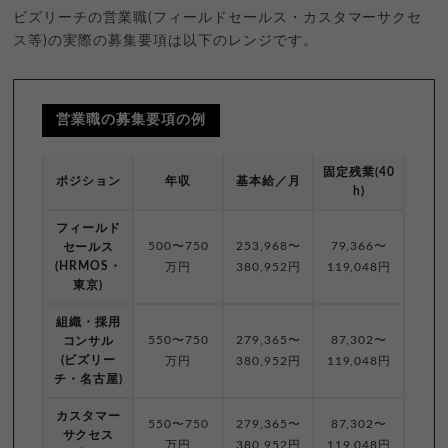
ビズリーチの営業職(フィールドセールス・カスタマーサクセ
ス等)の実際の募集要項は以下のレンジです。
営業職の募集要項の例
固定残業(40
ポジション
年収
基本給／月
h)
フィールド
500〜750
253,968〜
79,366〜
セールス
(HRMOS・
万円
380,952円
119,048円
東京)
組織・採用
550〜750
279,365〜
87,302〜
コンサル
(ビズリー
万円
380,952円
119,048円
チ・名古屋)
カスタマー
550〜750
279,365〜
87,302〜
サクセス
万円
380,952円
119,048円