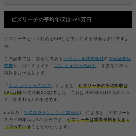
ビズリーチの平均年収は595万円
ビズリーチという社名をCMなどで目にする機会は多いですよ
ね。
この記事では、親会社である
ビジョナル株式会社
の
有価証券報
告書
や、口コミサイト「
エン カイシャの評判
」を参考に年収
情報をお伝えします。
「
エン カイシャの評判
」によると、
ビズリーチの平均年収は
595万円
(平均年齢30歳)でした。これは2026年5月時点の口コ
ミ回答者106人の平均です。
dodaの「
平均年収ランキング(業種別)
」によると、人材サービ
スの平均年収は375万円です。
ビズリーチは業界平均を大きく
上回っている
ことがわかります。