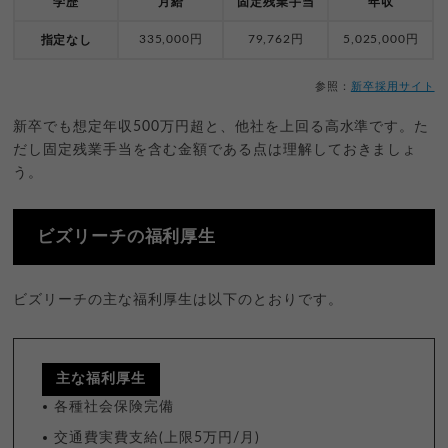
学歴
月給
固定残業手当
年収
335,000円
79,762円
5,025,000円
指定なし
参照：
新卒採用サイト
新卒でも想定年収500万円超と、他社を上回る高水準です。た
だし固定残業手当を含む金額である点は理解しておきましょ
う。
ビズリーチの福利厚生
ビズリーチの主な福利厚生は以下のとおりです。
主な福利厚生
各種社会保険完備
交通費実費支給(上限5万円/月)