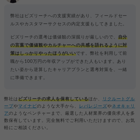
弊社はビズリーチへの支援実績があり、フィールドセー
ルスやカスタマーサクセスの内定支援もしてきました。
ビズリーチの選考は価値観の深掘りが厳しいので、
自分
の言葉で価値観やカルチャーへの共感を語れるように対
策はしっかりやったほうがいい
です。弊社を利用して前
職から100万円の年収アップができた人もいます。あり
たい姿から逆算したキャリアプランと選考対策を、一緒
に準備できます。
弊社は
ビズリーチの求人を保有している
ほか、
リクルートグル
ープ
や
マイナビ
のような大手から、
レバレジーズ
や
ネオキャリ
ア
のようなベンチャーまで、厳選した人材業界の優良求人を多
数保有しています。完全無料でご利用いただけますので、お気
軽にご相談ください。