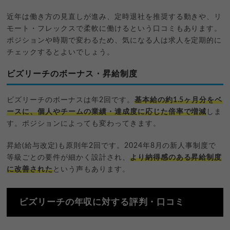
近年は働き方の見直しが進み、定時退社を推奨する動きや、リ
モート・フレックスで柔軟に働けるという口コミもあります。
ポジションや時期で変わるため、気になる人は求人を定期的に
チェックするとよいでしょう。
ビズリーチのボーナス・昇給制度
ビズリーチのボーナスは年2回です。
基本給の約1.5ヶ月分をベ
ースに、個人やチームの業績・達成度に応じた倍率で増減
しま
す。ポジションによっても変わってきます。
昇給(給与改定)も原則年2回です。2024年8月の新人事制度で
等級ごとの要件が細かく設計され、
より納得感のある昇給制度
に改善された
という声もあります。
ビズリーチの年収に対する評判・口コミ