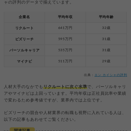
ャの評判のデータで揃えています。
企業名
平均年収
平均年齢
641万円
32歳
リクルート
595万円
31歳
ビズリーチ
535万円
31歳
パーソルキャリア
511万円
29歳
マイナビ
出典：
エン カイシャの評判
人材大手のなかでも
リクルートに次ぐ水準
で、パーソルキャリ
アやマイナビは上回っています。平均年収は正社員比率や業績
で変わるため参考値ですが、業界内では上位です。
ビズリーチの競合や人材業界の転職も視野に入れている人は、
以下の記事もあわせてご覧ください。
関連記事