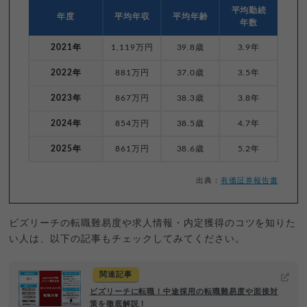
平均勤続
年度
平均年収
平均年齢
年数
2021年
1,119万円
39.8歳
3.9年
2022年
881万円
37.0歳
3.5年
2023年
867万円
38.3歳
3.8年
2024年
854万円
38.5歳
4.7年
2025年
861万円
38.6歳
5.2年
出典：
有価証券報告書
ビズリーチの転職難易度や求人情報・内定獲得のコツを知りた
い人は、以下の記事もチェックしてみてください。
関連記事
ビズリーチに転職！中途採用の転職難易度や面接対
策を徹底解説！