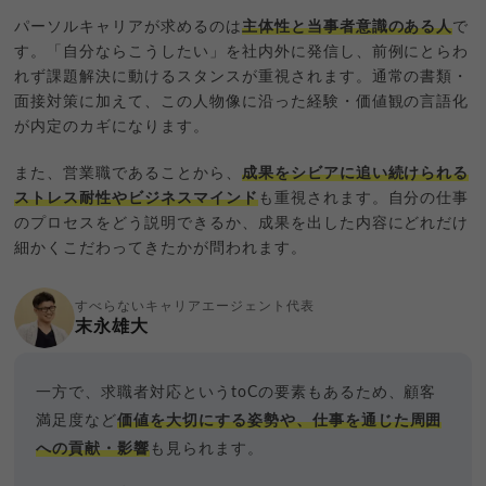
パーソルキャリアが求めるのは
主体性と当事者意識のある人
で
す。「自分ならこうしたい」を社内外に発信し、前例にとらわ
れず課題解決に動けるスタンスが重視されます。通常の書類・
面接対策に加えて、この人物像に沿った経験・価値観の言語化
が内定のカギになります。
また、営業職であることから、
成果をシビアに追い続けられる
ストレス耐性やビジネスマインド
も重視されます。自分の仕事
のプロセスをどう説明できるか、成果を出した内容にどれだけ
細かくこだわってきたかが問われます。
すべらないキャリアエージェント代表
末永雄大
一方で、求職者対応というtoCの要素もあるため、顧客
満足度など
価値を大切にする姿勢や、仕事を通じた周囲
への貢献・影響
も見られます。