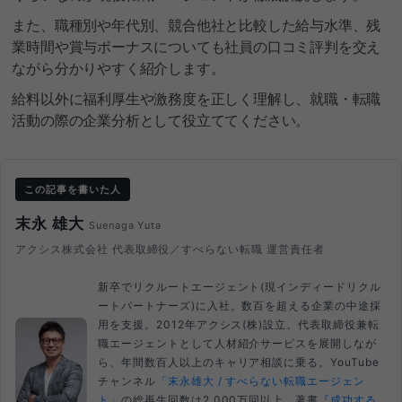
また、職種別や年代別、競合他社と比較した給与水準、残
業時間や賞与ボーナスについても社員の口コミ評判を交え
ながら分かりやすく紹介します。
給料以外に福利厚生や激務度を正しく理解し、就職・転職
活動の際の企業分析として役立ててください。
この記事を書いた人
末永 雄大
Suenaga Yuta
アクシス株式会社 代表取締役／すべらない転職 運営責任者
新卒でリクルートエージェント(現インディードリクル
ートパートナーズ)に入社。数百を超える企業の中途採
用を支援。2012年アクシス(株)設立、代表取締役兼転
職エージェントとして人材紹介サービスを展開しなが
ら、年間数百人以上のキャリア相談に乗る。YouTube
チャンネル
「末永雄大 / すべらない転職エージェン
ト」
の総再生回数は2,000万回以上。著書
『成功する