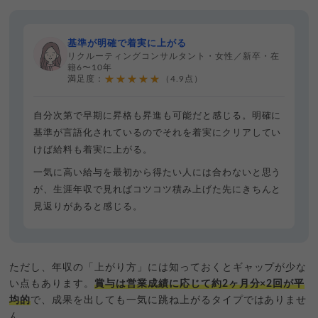
基準が明確で着実に上がる
リクルーティングコンサルタント・女性／新卒・在
籍6〜10年
★★★★★
満足度：
（4.9点）
自分次第で早期に昇格も昇進も可能だと感じる。明確に
基準が言語化されているのでそれを着実にクリアしてい
けば給料も着実に上がる。
一気に高い給与を最初から得たい人には合わないと思う
が、生涯年収で見ればコツコツ積み上げた先にきちんと
見返りがあると感じる。
ただし、年収の「上がり方」には知っておくとギャップが少な
い点もあります。
賞与は営業成績に応じて約2ヶ月分×2回が平
均的
で、成果を出しても一気に跳ね上がるタイプではありませ
ん。