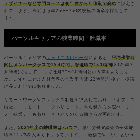
デザイナーなど専門コースは初年度から年俸制で高め
に設定さ
れています。直近は毎年250〜350名規模の新卒を採用してい
ます。
パーソルキャリアの残業時間・離職率
パーソルキャリアの
キャリア採用ページ
によると、
平均残業時
間はメンバークラスで15.4時間、管理職で18.1時間
(2025年3
月時点)です。口コミでは月20〜30時間という声もあります
が、いずれにせよ人材業界の営業平均(約22時間)前後で、極端
に長いわけではありません。
リモートワークやフレックス制度を導入しており、「オフィス
出社」「リモート」「フルリモート」から働き方を選べます。
ノー残業デーもあり、メリハリのある働き方が可能です。
また、
2024年度の離職率は7.3%
で、厚生労働省調査の全体離
職率14.2%を大きく下回っています。「激務でやばい」という