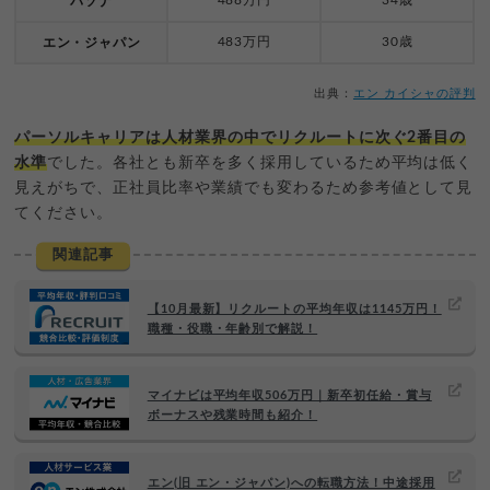
パソナ
483万円
30歳
エン・ジャパン
出典：
エン カイシャの評判
パーソルキャリアは人材業界の中でリクルートに次ぐ2番目の
水準
でした。各社とも新卒を多く採用しているため平均は低く
見えがちで、正社員比率や業績でも変わるため参考値として見
てください。
関連記事
【10月最新】リクルートの平均年収は1145万円！
職種・役職・年齢別で解説！
マイナビは平均年収506万円｜新卒初任給・賞与
ボーナスや残業時間も紹介！
エン(旧 エン・ジャパン)への転職方法！中途採用