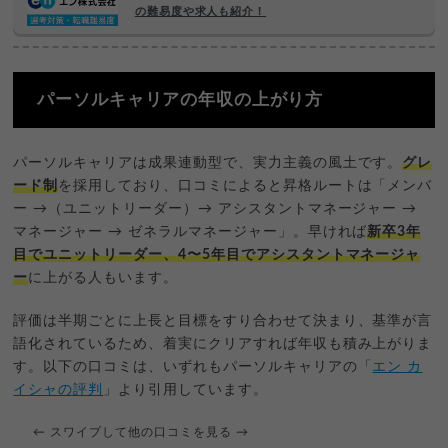
の難易度や求人も紹介！
パーソルキャリアの年収の上がり方
パーソルキャリアは成果連動型で、実力主義の風土です。
グレ
ード制
を採用しており、口コミによると昇格ルートは「メンバ
ー →（ユニットリーダー）→ アシスタントマネージャー →
マネージャー → ゼネラルマネージャー」。早ければ
新卒3年
目でユニットリーダー、4〜5年目でアシスタントマネージャ
ー
に上がる人もいます。
評価は半期ごとに上長と目標をすり合わせて決まり、基準が言
語化されているため、着実にクリアすれば年収も積み上がりま
す。以下の口コミは、いずれもパーソルキャリアの「
エン カ
イシャの評判
」より引用しています。
← スワイプして他の口コミを見る →