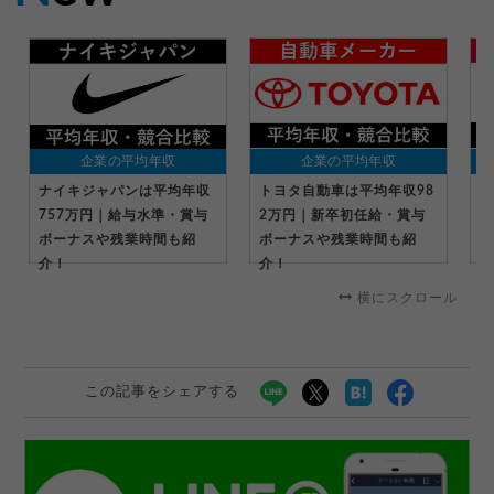
企業の平均年収
企業の平均年収
ナイキジャパンは平均年収
トヨタ自動車は平均年収98
キ
757万円｜給与水準・賞与
2万円｜新卒初任給・賞与
万
ボーナスや残業時間も紹
ボーナスや残業時間も紹
ー
介！
介！
横にスクロール
この記事をシェアする