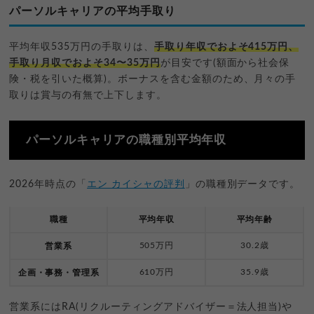
パーソルキャリアの平均手取り
平均年収535万円の手取りは、
手取り年収でおよそ415万円、
手取り月収でおよそ34〜35万円
が目安です(額面から社会保
険・税を引いた概算)。ボーナスを含む金額のため、月々の手
取りは賞与の有無で上下します。
パーソルキャリアの職種別平均年収
2026年時点の「
エン カイシャの評判
」の職種別データです。
職種
平均年収
平均年齢
505万円
30.2歳
営業系
610万円
35.9歳
企画・事務・管理系
営業系にはRA(リクルーティングアドバイザー＝法人担当)や