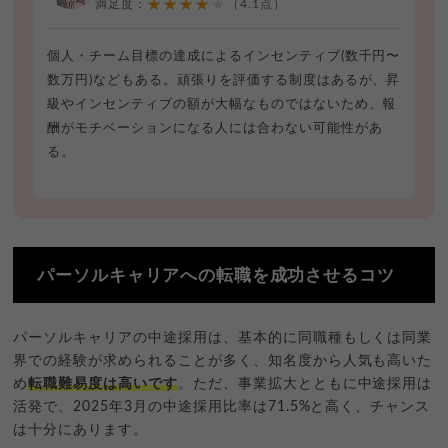
★★★★★
満足度：
（4.1点）
個人・チーム目標の達成によるインセンティブ(数千円〜
数万円)などもある。頑張りを評価する制度はあるが、昇
級やインセンティブの額が大幅なものではないため、報
酬がモチベーションになる人には合わない可能性があ
る。
パーソルキャリアへの転職を成功させるコツ
パーソルキャリアの中途採用は、基本的に同職種もしくは同業
界での経験が求められることが多く、知名度から人気も高いた
め
転職難易度は高いです
。ただ、事業拡大とともに中途採用は
活発で、2025年3月の中途採用比率は71.5%と高く、チャンス
は十分にあります。