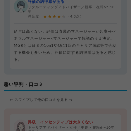
評価の納得感がある
リクルーティングアドバイザー／新卒・在籍6〜10
年
★★★★★
満足度：
（4.3点）
給与は高くない。評価は直属のマネージャーが起案→ゼ
ネラルマネージャー×マネージャーで協議のうえ決定。
MGRとは日頃の1on1やQに1回のキャリア面談等で会話
する機会も多いため、評価に対する納得感はあると感じ
る。
悪い評判・口コミ
← スワイプして他の口コミを見る →
昇級・インセンティブは大きくない
キャリアアドバイザー・女性／中途・在籍6〜10年