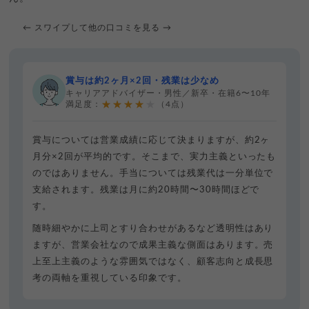
← スワイプして他の口コミを見る →
賞与は約2ヶ月×2回・残業は少なめ
キャリアアドバイザー・男性／新卒・在籍6〜10年
★★★★★
満足度：
（4点）
賞与については営業成績に応じて決まりますが、約2ヶ
月分×2回が平均的です。そこまで、実力主義といったも
のではありません。手当については残業代は一分単位で
支給されます。残業は月に約20時間〜30時間ほどで
す。
随時細やかに上司とすり合わせがあるなど透明性はあり
ますが、営業会社なので成果主義な側面はあります。売
上至上主義のような雰囲気ではなく、顧客志向と成長思
考の両軸を重視している印象です。