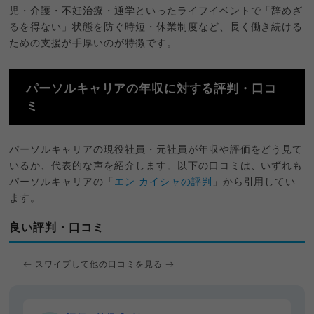
児・介護・不妊治療・通学といったライフイベントで「辞めざ
るを得ない」状態を防ぐ時短・休業制度など、長く働き続ける
ための支援が手厚いのが特徴です。
パーソルキャリアの年収に対する評判・口コ
ミ
パーソルキャリアの現役社員・元社員が年収や評価をどう見て
いるか、代表的な声を紹介します。以下の口コミは、いずれも
パーソルキャリアの「
エン カイシャの評判
」から引用してい
ます。
良い評判・口コミ
← スワイプして他の口コミを見る →