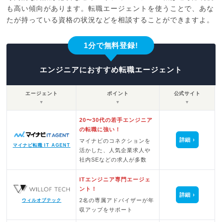
も高い傾向があります。転職エージェントを使うことで、あな
たが持っている資格の状況などを相談することができますよ。
1分で無料登録!
エンジニアにおすすめ転職エージェント
エージェント
ポイント
公式サイト
▼
▼
▼
20〜30代の若手エンジニア
の転職に強い！
詳細
マイナビのコネクションを
マイナビ転職 IT AGENT
活かした、人気企業求人や
社内SEなどの求人が多数
ITエンジニア専門エージェ
ント！
詳細
2名の専属アドバイザーが年
ウィルオブテック
収アップをサポート