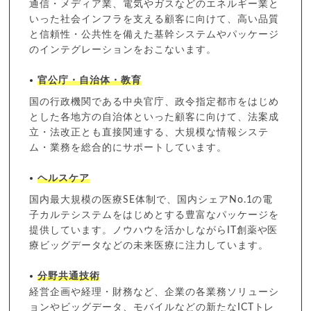
通信・メディア業、電気やガスなどのエネルギー業と
いった社会インフラを支える顧客に向けて、高い品質
と信頼性・公共性を備えた基幹システムやパッケージ
のインテグレーションをおこないます。
官公庁・自治体・教育
国の行政機関である中央官庁、政令指定都市をはじめ
とした各地方の自治体といった顧客に向けて、法案成
立・法改正とも直接関連する、大規模な情報システ
ム・業務を総合的にサポートしています。
ヘルスケア
国内最大規模の医療SE体制で、国内シェアNo.1の電
子カルテシステムをはじめとする豊富なパッケージを
提供しています。ノウハウを活かしながらIT創薬や医
療ビッグデータなどの未来医療に注力しています。
分野共通技術
経営企画や経理・財務など、企業の各業務ソリューシ
ョンやビッグデータ、モバイルなどの新たなICTトレ