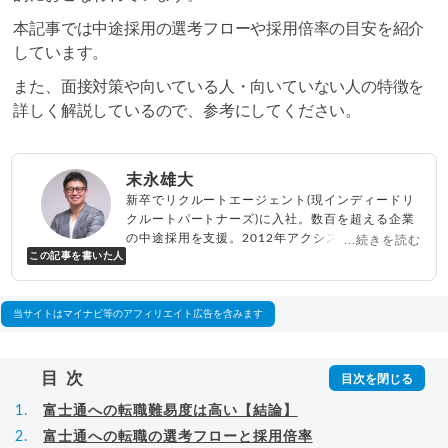
本記事では中途採用の選考フローや採用倍率の目安を紹介
しています。
また、面接対策や向いている人・向いていない人の特徴を
詳しく解説しているので、参考にしてください。
末永雄大
新卒でリクルートエージェント(現インディードリ
クルートパートナーズ)に入社。数百を超える企業
の中途採用を支援。2012年アクシス(株)設立、代
...続きを読む
この記事を書いた人
表取締役兼転職エージェントとして人材紹介サー
ビスを展開しながら、年間数百人以上のキャリア
相談に乗る。Youtubeチャンネル「
末永雄大 / す
べらない転職エージェント
」の総再生回数は2,000
当サイトはマイナビ等のアフィリエイト広告を含みます
万回以上。著書「
成功する転職面接
」「
キャリア
ロジック
」
▸
詳細プロフィール
（
amazon
）
目次
富士通への転職難易度は高い【結論】
富士通への転職の選考フローと採用倍率