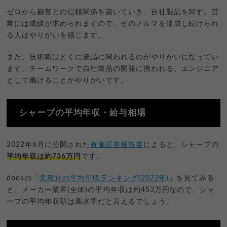
ゼロから顧客との信頼関係を築いていき、自社製品を卸す。営
業には成績が求められますので、そのノルマを達成し続けられ
る人はやりがいを感じます。
また、技術職はとくに液晶に関われるのがやりがいになってい
ます。チームワークで自社製品の開発に携われる、エンジニア
として働けることがやりがいです。
シャープの平均年収・給与相場
2022年6月に公開された
有価証券報告書
によると、シャープの
平均年収は約736万円
です。
dodaの「
業種別の平均年収ランキング(2022年)
」を見てみる
と、メーカー業界(全体)の平均年収は約453万円なので、シャ
ープの平均年収額は高水準だと言えるでしょう。