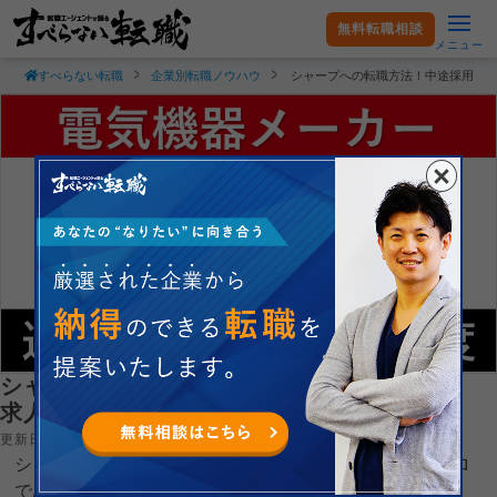
無料転職相談
メニュー
すべらない転職
企業別転職ノウハウ
シャープへの転職方法！中途採用の
シャープへの転職方法！中途採用の難易度・
求人情報を徹底解説！
更新日：2023.08.08
シャープ株式会社へ転職するコツを就職・転職支援のプロ
である現役転職エージェントが徹底解説します。