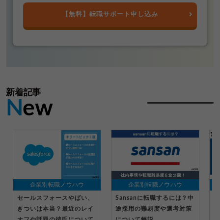
【無料】転職サポート申し込み
新着記事
N
ew
企業別転職ノウハウ
企業別転職ノウハウ
セールスフォースやばい、
Sansanに転職するには？中
マ
きついは本当？最近のレイ
途採用の難易度や選考対策
る
オフや話題の彼氏について
について解説
転