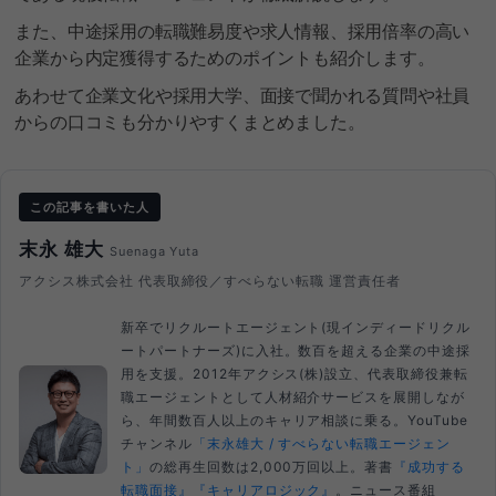
また、中途採用の転職難易度や求人情報、採用倍率の高い
企業から内定獲得するためのポイントも紹介します。
あわせて企業文化や採用大学、面接で聞かれる質問や社員
からの口コミも分かりやすくまとめました。
この記事を書いた人
末永 雄大
Suenaga Yuta
アクシス株式会社 代表取締役／すべらない転職 運営責任者
新卒でリクルートエージェント(現インディードリクル
ートパートナーズ)に入社。数百を超える企業の中途採
用を支援。2012年アクシス(株)設立、代表取締役兼転
職エージェントとして人材紹介サービスを展開しなが
ら、年間数百人以上のキャリア相談に乗る。YouTube
チャンネル
「末永雄大 / すべらない転職エージェン
ト」
の総再生回数は2,000万回以上。著書
『成功する
転職面接』
『キャリアロジック』
。ニュース番組