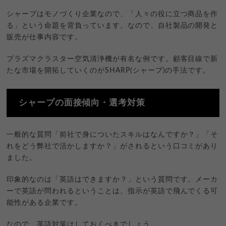
シャープはモノづくり企業なので、「人々の役に立つ商品を作
る」という命題を背負っています。なので、自社製品の開発と
販売が仕事内容です。
プラズマクラスター空気清浄機が有名な例です。顧客目線で新
たな市場を開拓していくのがSHARP(シャープ)の手法です。
シャープの面接傾向・選考対策
一般的な質問「前社で身についたスキルはなんですか？」「そ
れをどう弊社で活かしますか？」がされるという口コミがあり
ました。
印象的なのは「英語はできますか？」という質問です。メーカ
ーで英語が問われるということは、指示が英語で飛んでくる可
能性がある企業です。
なので、英語対策はしておくべきでしょう。