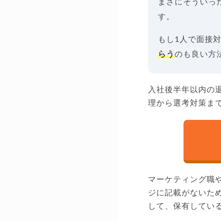
まさにそういっ
す。
もし1人で面接
らう
のも良い方
入社後半年以内の退
理から選考対策ま
マーケティング職
ジに記載がないた
して、保有してい