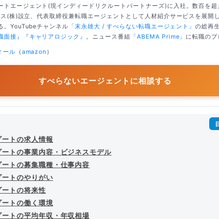
ートエージェント(現インディードリクルートパートナーズ)に入社。数百を
クシス(株)設立、代表取締役兼転職エージェントとして人材紹介サービスを展開
。YouTubeチャンネル
「末永雄大 / すべらない転職エージェント」
の総再生
職面接』
『キャリアロジック』
。ニュース番組
「ABEMA Prime」
に転職のプ
ィール
（
amazon
）
すべらないエージェントに相談する
ゾートの求人情報
ゾートの事業内容・ビジネスモデル
ゾートの募集職種・仕事内容
ゾートのやりがい
ゾートの将来性
ゾートの働く環境
ゾートの平均年収・年収相場