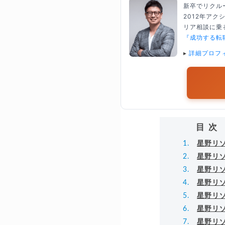
新卒でリクル
2012年ア
リア相談に乗る
『成功する転
▸
詳細プロフ
目次
星野リ
星野リ
星野リ
星野リ
星野リ
星野リ
星野リ