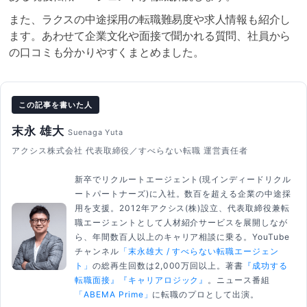
また、ラクスの中途採用の転職難易度や求人情報も紹介し
ます。あわせて企業文化や面接で聞かれる質問、社員から
の口コミも分かりやすくまとめました。
この記事を書いた人
末永 雄大
Suenaga Yuta
アクシス株式会社 代表取締役／すべらない転職 運営責任者
新卒でリクルートエージェント(現インディードリクル
ートパートナーズ)に入社。数百を超える企業の中途採
用を支援。2012年アクシス(株)設立、代表取締役兼転
職エージェントとして人材紹介サービスを展開しなが
ら、年間数百人以上のキャリア相談に乗る。YouTube
チャンネル
「末永雄大 / すべらない転職エージェン
ト」
の総再生回数は2,000万回以上。著書
『成功する
転職面接』
『キャリアロジック』
。ニュース番組
「ABEMA Prime」
に転職のプロとして出演。