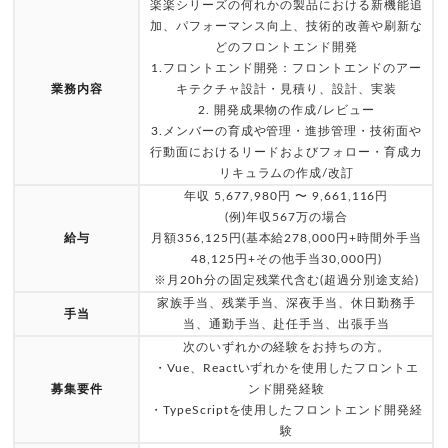
楽楽シリーズの何れかの製品における新機能追
加、パフォーマンス向上、技術的改善や刷新な
どのフロントエンド開発
1.フロントエンド開発：フロントエンドのアー
業務内容
キテクチャ設計・見積り、設計、実装
2. 開発成果物の作成/レビュー
3.メンバーの育成や管理・進捗管理・技術面や
行動面におけるリードおよびフォロー・育成カ
リキュラムの作成/改訂
年収 5,677,980円 〜 9,661,116円
(例)年収567万の場合
給与
月額356,125円(基本給278,000円+時間外手当
48,125円+その他手当30,000円)
※月20h分の固定残業代含む(超過分別途支給)
家族手当、残業手当、深夜手当、休日勤務手
手当
当、通勤手当、赴任手当、出張手当
次のいずれかの経験をお持ちの方。
・Vue、Reactいずれかを使用したフロントエ
募集要件
ンド開発経験
・TypeScriptを使用したフロントエンド開発経
験