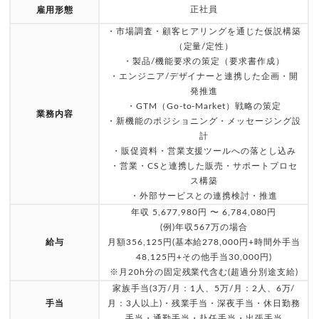
正社員
雇用形態
・市場調査・顧客ヒアリングを通じた仮説構築
（定量/定性）
・製品/機能要求の策定（要求書作成）
・エンジニア/デザイナーと連携した企画・開
発推進
・GTM（Go-to-Market）戦略の策定
業務内容
・新機能のポジショニング・メッセージング設
計
・販促資料・営業支援ツールへの落とし込み
・営業・CSと連携した販売・サポートプロセ
ス構築
・外部サービスとの連携検討・推進
年収 5,677,980円 〜 6,784,080円
(例)年収567万の場合
給与
月額356,125円(基本給278,000円+時間外手当
48,125円+その他手当30,000円)
※月20h分の固定残業代含む(超過分別途支給)
家族手当(3万/月：1人、5万/月：2人、6万/
手当
月：3人以上)・残業手当・深夜手当・休日勤務
手当・通勤手当・赴任手当・出張手当