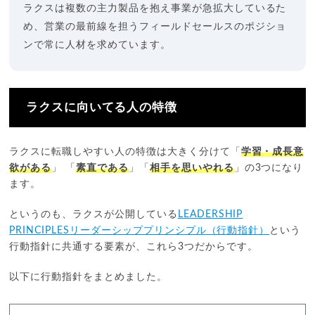
ラクスは複数の主力製品を抱え事業が急拡大しているた
め、営業の最前線を担うフィールドセールスのポジショ
ンで常に人材を求めています。
ラクスに向いてる人の特徴
ラクスに転職しやすい人の特徴は大きく分けて「
学習・成長意
欲がある
」 「
素直である
」「
相手を思いやれる
」の3つになり
ます。
というのも、ラクスが公開している
LEADERSHIP
PRINCIPLESリーダーシッププリンシプル（行動指針）
という
行動指針に共通する要素が、これら3つだからです。
以下に行動指針をまとめました。