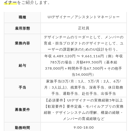
イナー
をご紹介します。
UIデザイナー／アシスタントマネージャー
職種
正社員
雇用形態
デザインチームのリーダーとして、メンバーの
業務内容
育成・担当プロダクトのデザイナーとして、ユ
ーザーの課題解決のためのUI設計を行う。
年収 6,489,120円 〜 9,661,116円（例）年収
785万の場合：月額499,500円（基本給
給与
378,000円＋時間外手当67,500円＋その他手
当54,000円）
家族手当(3万/月：1人、5万/月：2人、6万/
手当
月：3人以上)、残業手当、深夜手当、休日勤務
手当、通勤手当、赴任手当、出張手当
【必須要件】UIデザイナーの実務経験5年以上
【歓迎要件】要件定義・モバイルアプリの実務
募集要件
経験・デザインシステムの理解、構築の経験・
メンバーの育成経験など
9:00-18:00
勤務時間