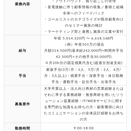
・アウトバウンド、掘り起こしの管理
業務内容
・架電接触に伴う顧客情報の収集／蓄積と組織
全体へのフィードバック
・コールリストのカテゴライズや既存顧客向け
のセミナー施策の検討
・マーケティング部と連携し施策の立案や実行
年収 5,014,320円 〜 6,618,168円
（例）年収501万の場合
給与
月額314,500円(基本給242,000円+時間外手当
42,500円+その他手当30,000円)
※月20h分の固定残業代含む(超過分別途支給)
家族手当(3万/月：1人、5万/月：2人、6万/
手当
月：3人以上)・残業手当・深夜手当・休日勤務
手当・通勤手当・赴任手当・出張手当
大学卒業以上・法人向け商材の営業経験または
それに準ずる業務経験・無形商材を用いたソリ
ューション提案経験・IT/WEBサービスに関す
募集要件
る専門的な知識をお持ちの方・顧客獲得に向け
たコミュニケーションの全体設計経験をお持ち
の方
9:00-18:00
勤務時間